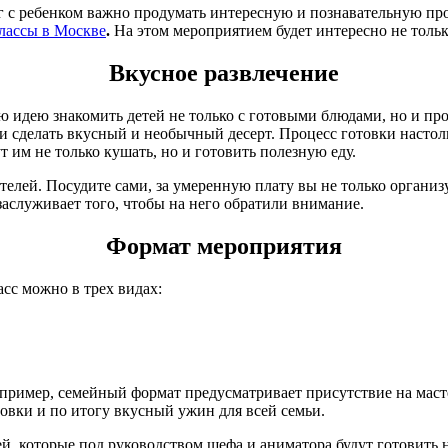
г с ребенком важно продумать интересную и познавательную про
лассы в Москве
.
На этом мероприятием будет интересно не толь
Вкусное развлечение
 идею знакомить детей не только с готовыми блюдами, но и про
 и сделать вкусный и необычный десерт. Процесс готовки настол
 им не только кушать, но и готовить полезную еду.
телей. Посудите сами, за умеренную плату вы не только организ
заслуживает того, чтобы на него обратили внимание.
Формат мероприятия
асс можно в трех видах:
Например, семейный формат предусматривает присутствие на мас
овки и по итогу вкусный ужин для всей семьи.
ей, которые под руководством шефа и аниматора будут готовить 