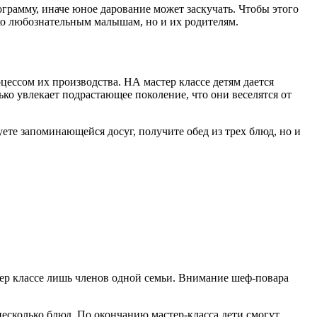
грамму, иначе юное дарование может заскучать. Чтобы этого
ко любознательным малышам, но и их родителям.
цессом их производства. НА мастер классе детям дается
ько увлекает подрастающее поколение, что они веселятся от
уете запоминающейся досуг, получите обед из трех блюд, но и
тер классе лишь членов одной семьи. Внимание шеф-повара
несколько блюд. По окончанию мастер-класса дети смогут