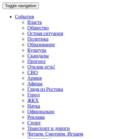
Toggle navigation
События
Власть
Общество
Острая ситуация
Политика
Образование
Культура
Скандалы
Прогноз
Отклик есть!
СВО
Армия
Афиша
Глядя из Ростова
Город
ЖКХ
Наука
Официально
Реклама
Спорт
Транспорт и дороги
Читаем. Смотрим. Играем