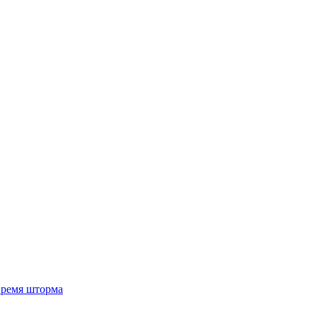
 время шторма