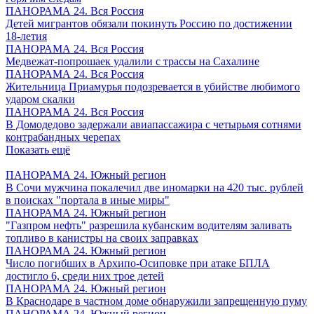
ПАНОРАМА 24. Вся Россия
Детей мигрантов обязали покинуть Россию по достижении
18-летия
ПАНОРАМА 24. Вся Россия
Медвежат-попрошаек удалили с трассы на Сахалине
ПАНОРАМА 24. Вся Россия
Жительница Приамурья подозревается в убийстве любимого
ударом скалки
ПАНОРАМА 24. Вся Россия
В Домодедово задержали авиапассажира с четырьмя сотнями
контрабандных черепах
Показать ещё
ПАНОРАМА 24. Южный регион
В Сочи мужчина покалечил две иномарки на 420 тыс. рублей
в поисках "портала в иные миры"
ПАНОРАМА 24. Южный регион
"Газпром нефть" разрешила кубанским водителям заливать
топливо в канистры на своих заправках
ПАНОРАМА 24. Южный регион
Число погибших в Архипо-Осиповке при атаке БПЛА
достигло 6, среди них трое детей
ПАНОРАМА 24. Южный регион
В Краснодаре в частном доме обнаружили запрещенную пуму
ПАНОРАМА 24. Южный регион