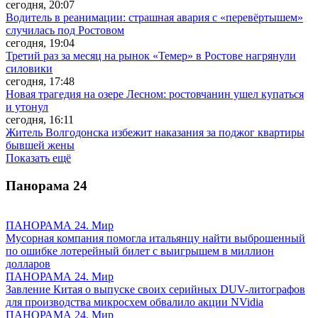
сегодня, 20:07
Водитель в реанимации: страшная авария с «перевёртышем»
случилась под Ростовом
сегодня, 19:04
Третий раз за месяц на рынок «Темер» в Ростове нагрянули
силовики
сегодня, 17:48
Новая трагедия на озере Лесном: ростовчанин ушел купаться
и утонул
сегодня, 16:11
Житель Волгодонска избежит наказания за поджог квартиры
бывшей жены
Показать ещё
Панорама
24
ПАНОРАМА 24. Мир
Мусорная компания помогла итальянцу найти выброшенный
по ошибке лотерейный билет с выигрышем в миллион
долларов
ПАНОРАМА 24. Мир
Завление Китая о выпуске своих серийных DUV-литографов
для производства микросхем обвалило акции NVidia
ПАНОРАМА 24. Мир