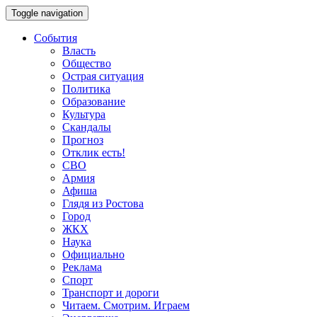
Toggle navigation
События
Власть
Общество
Острая ситуация
Политика
Образование
Культура
Скандалы
Прогноз
Отклик есть!
СВО
Армия
Афиша
Глядя из Ростова
Город
ЖКХ
Наука
Официально
Реклама
Спорт
Транспорт и дороги
Читаем. Смотрим. Играем