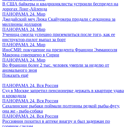
В США байкеры и квадроциклисты устроили беспредел на
дорогах Лонг-Айленда
ПАНОРАМА 24. Мир
Джедайский меч Люка Скайуокера продали с аукциона за
миллионы долларов
ПАНОРАМА 24. Мир
Ученица смогла успешно приземлиться после того, как ее
инструктор-пилот выпал за борт
ПАНОРАМА 24. Мир
ИноСМИ: покушение на президента Франции Эмманюэля
Макрона совершено в Сирии
ПАНОРАМА 24. Мир
Во Франции более 2 тыс. человек умерли за неделю от
аномального зноя
Показать ещё
ПАНОРАМА 24. Вся Россия
Суд в Москве запретил пенсионерке держать в квартире удава
и крокодила
ПАНОРАМА 24. Вся Россия
Сахалинские рыбаки поймали полтонны редкой рыбы-фугу,
она же - рыба-собака
ПАНОРАМА 24. Вся Россия
Россиянин похитил в аптеке виагру и был задержан по
горячим следам