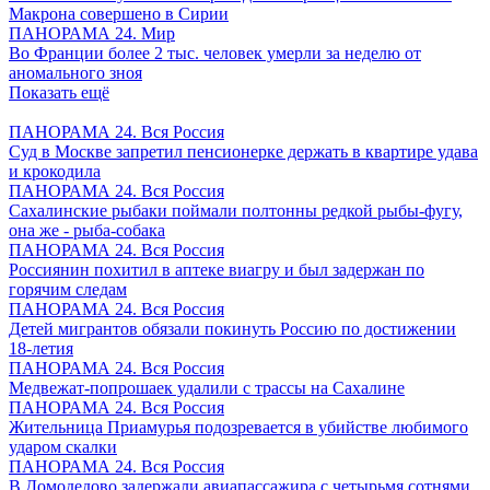
Макрона совершено в Сирии
ПАНОРАМА 24. Мир
Во Франции более 2 тыс. человек умерли за неделю от
аномального зноя
Показать ещё
ПАНОРАМА 24. Вся Россия
Суд в Москве запретил пенсионерке держать в квартире удава
и крокодила
ПАНОРАМА 24. Вся Россия
Сахалинские рыбаки поймали полтонны редкой рыбы-фугу,
она же - рыба-собака
ПАНОРАМА 24. Вся Россия
Россиянин похитил в аптеке виагру и был задержан по
горячим следам
ПАНОРАМА 24. Вся Россия
Детей мигрантов обязали покинуть Россию по достижении
18-летия
ПАНОРАМА 24. Вся Россия
Медвежат-попрошаек удалили с трассы на Сахалине
ПАНОРАМА 24. Вся Россия
Жительница Приамурья подозревается в убийстве любимого
ударом скалки
ПАНОРАМА 24. Вся Россия
В Домодедово задержали авиапассажира с четырьмя сотнями