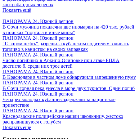
контрабандных черепах
Показать ещё
ПАНОРАМА 24. Южный регион
В Сочи мужчина покалечил две иномарки на 420 тыс. рублей
в поисках "портала в иные миры"
ПАНОРАМА 24. Южный регион
"Газпром нефть" разрешила кубанским водителям заливать
топливо в канистры на своих заправках
ПАНОРАМА 24. Южный регион
Число погибших в Архипо-Осиповке при атаке БПЛА
достигло 6, среди них трое детей
ПАНОРАМА 24. Южный регион
В Краснодаре в частном доме обнаружили запрещенную пуму
ПАНОРАМА 24. Южный регион
В Сочи горная река унесла в море двух туристов. Один погиб
ПАНОРАМА 24. Южный регион
Четырех молодых кубанцев задержали за нацистское
приветствие
ПАНОРАМА 24. Южный регион
Краснодарские полицейские нашли школьницу, жестоко
расправившуюся с голубем
Показать ещё