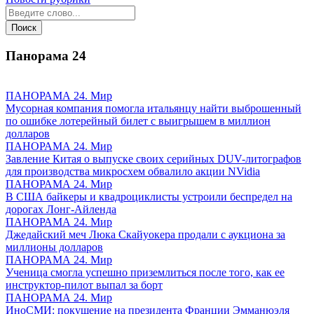
Панорама
24
ПАНОРАМА 24. Мир
Мусорная компания помогла итальянцу найти выброшенный
по ошибке лотерейный билет с выигрышем в миллион
долларов
ПАНОРАМА 24. Мир
Завление Китая о выпуске своих серийных DUV-литографов
для производства микросхем обвалило акции NVidia
ПАНОРАМА 24. Мир
В США байкеры и квадроциклисты устроили беспредел на
дорогах Лонг-Айленда
ПАНОРАМА 24. Мир
Джедайский меч Люка Скайуокера продали с аукциона за
миллионы долларов
ПАНОРАМА 24. Мир
Ученица смогла успешно приземлиться после того, как ее
инструктор-пилот выпал за борт
ПАНОРАМА 24. Мир
ИноСМИ: покушение на президента Франции Эмманюэля