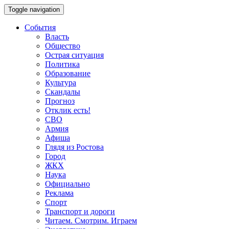
Toggle navigation
События
Власть
Общество
Острая ситуация
Политика
Образование
Культура
Скандалы
Прогноз
Отклик есть!
СВО
Армия
Афиша
Глядя из Ростова
Город
ЖКХ
Наука
Официально
Реклама
Спорт
Транспорт и дороги
Читаем. Смотрим. Играем