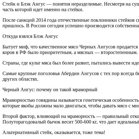
Стейк и Блэк Ангус — понятия неразделимые. Несмотря на су
часть которой идет именно на стейки.
После санкций 2014 года отечественные поклонники стейков с
пришлось. В России сегодня успешно производится собственн
Откуда взялся Блэк Ангус
Бытует миф, что качественное мясо Черных Ангусов продается
коров в РФ было приоритетным, а мясных — второстепенным.
Страны, где культ мяса был более развит, пытались вывести и
Самые крупные поголовья Абердин Ангусов с тех пор всегда 
других областях.
Черный Ангус: почему он такой мраморный
Мраморностью говядины называется генетическая особенность 
которые якобы должны мало двигаться, чтобы давать мясо с 
Второй фактор, влияющий на мраморность — правильный откорм
Полуторагодовалый бычок весит 500-600 кг, что дает идеальн
Альтернативный стейк, оказывается, тоже тема!