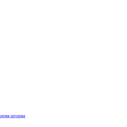
 время шторма