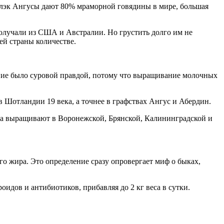
Блэк Ангусы дают 80% мраморной говядины в мире, большая
получали из США и Австралии. Но грустить долго им не
ей страны количестве.
ение было суровой правдой, потому что выращивание молочных
в Шотландии 19 века, а точнее в графствах Ангус и Абердин.
да выращивают в Воронежской, Брянской, Калининградской и
 жира. Это определение сразу опровергает миф о быках,
дов и антибиотиков, прибавляя до 2 кг веса в сутки.