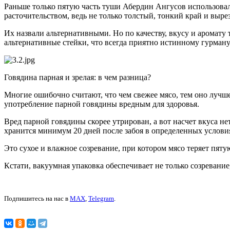
Раньше только пятую часть туши Абердин Ангусов использовали
расточительством, ведь не только толстый, тонкий край и выр
Их назвали альтернативными. Но по качеству, вкусу и аромату 
альтернативные стейки, что всегда приятно истинному гурману
Говядина парная и зрелая: в чем разница?
Многие ошибочно считают, что чем свежее мясо, тем оно лучше.
употребление парной говядины вредным для здоровья.
Вред парной говядины скорее утрирован, а вот насчет вкуса н
хранится минимум 20 дней после забоя в определенных условия
Это сухое и влажное созревание, при котором мясо теряет пят
Кстати, вакуумная упаковка обеспечивает не только созревани
Подпишитесь на нас в
MAX
,
Telegram
.