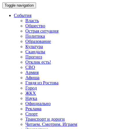
Toggle navigation
События
Власть
Общество
Острая ситуация
Политика
Образование
Культура
Скандалы
Прогноз
Отклик есть!
СВО
Армия
Афиша
Глядя из Ростова
Город
ЖКХ
Наука
Официально
Реклама
Спорт
Транспорт и дороги
Читаем. Смотрим. Играем