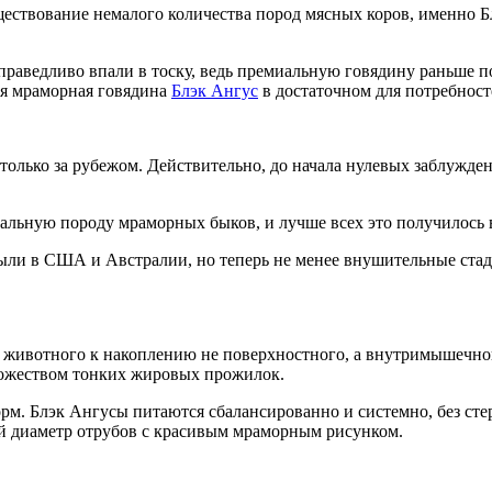
ществование немалого количества пород мясных коров, именно 
праведливо впали в тоску, ведь премиальную говядину раньше 
ая мраморная говядина
Блэк Ангус
в достаточном для потребност
 только за рубежом. Действительно, до начала нулевых заблужд
деальную породу мраморных быков, и лучше всех это получилось 
были в США и Австралии, но теперь не менее внушительные ста
животного к накоплению не поверхностного, а внутримышечного
множеством тонких жировых прожилок.
. Блэк Ангусы питаются сбалансированно и системно, без стерои
ый диаметр отрубов с красивым мраморным рисунком.