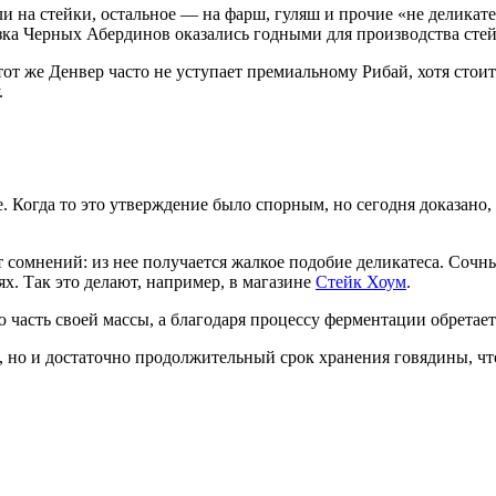
 на стейки, остальное — на фарш, гуляш и прочие «не деликате
езка Черных Абердинов оказались годными для производства стей
тот же Денвер часто не уступает премиальному Рибай, хотя стои
.
 Когда то это утверждение было спорным, но сегодня доказано, 
ет сомнений: из нее получается жалкое подобие деликатеса. Сочн
х. Так это делают, например, в магазине
Стейк Хоум
.
ую часть своей массы, а благодаря процессу ферментации обрета
е, но и достаточно продолжительный срок хранения говядины, чт