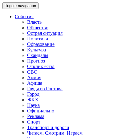
Toggle navigation
События
Власть
Общество
Острая ситуация
Политика
Образование
Культура
Скандалы
Прогноз
Отклик есть!
СВО
Армия
Афиша
Глядя из Ростова
Город
ЖКХ
Наука
Официально
Реклама
Спорт
Транспорт и дороги
Читаем. Смотрим. Играем