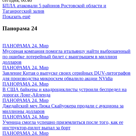
сегодня, 06:46
БПЛА атаковали 5 районов Ростовской области и
Таганрогский залив
Показать ещё
Панорама
24
ПАНОРАМА 24. Мир
Мусорная компания помогла итальянцу найти выброшенный
по ошибке лотерейный билет с выигрышем в миллион
долларов
ПАНОРАМА 24. Мир
Завление Китая о выпуске своих серийных DUV-литографов
для производства микросхем обвалило акции NVidia
ПАНОРАМА 24. Мир
В США байкеры и квадроциклисты устроили беспредел на
дорогах Лонг-Айленда
ПАНОРАМА 24. Мир
Джедайский меч Люка Скайуокера продали с аукциона за
миллионы долларов
ПАНОРАМА 24. Мир
Ученица смогла успешно приземлиться после того, как ее
инструктор-пилот выпал за борт
ПАНОРАМА 24. Мир