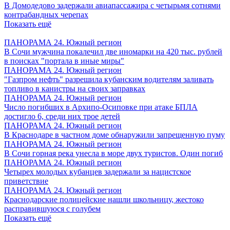
В Домодедово задержали авиапассажира с четырьмя сотнями
контрабандных черепах
Показать ещё
ПАНОРАМА 24. Южный регион
В Сочи мужчина покалечил две иномарки на 420 тыс. рублей
в поисках "портала в иные миры"
ПАНОРАМА 24. Южный регион
"Газпром нефть" разрешила кубанским водителям заливать
топливо в канистры на своих заправках
ПАНОРАМА 24. Южный регион
Число погибших в Архипо-Осиповке при атаке БПЛА
достигло 6, среди них трое детей
ПАНОРАМА 24. Южный регион
В Краснодаре в частном доме обнаружили запрещенную пуму
ПАНОРАМА 24. Южный регион
В Сочи горная река унесла в море двух туристов. Один погиб
ПАНОРАМА 24. Южный регион
Четырех молодых кубанцев задержали за нацистское
приветствие
ПАНОРАМА 24. Южный регион
Краснодарские полицейские нашли школьницу, жестоко
расправившуюся с голубем
Показать ещё