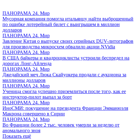
ПАНОРАМА 24. Мир
Мусорная компания помогла итальянцу найти выброшенный
по ошибке лотерейный билет с выигрышем в миллион
долларов
ПАНОРАМА 24. Мир
Завление Китая о выпуске своих серийных DUV-литографов
для производства микросхем обвалило акции NVidia
ПАНОРАМА 24. Мир
В США байкеры и квадроциклисты устроили беспредел на
дорогах Лонг-Айленда
ПАНОРАМА 24. Мир
Джедайский меч Люка Скайуокера продали с аукциона за
миллионы долларов
ПАНОРАМА 24. Мир
Ученица смогла успешно приземлиться после того, как ее
инструктор-пилот выпал за борт
ПАНОРАМА 24. Мир
ИноСМИ: покушение на президента Франции Эмманюэля
Макрона совершено в Сирии
ПАНОРАМА 24. Мир
Во Франции более 2 тыс. человек умерли за неделю от
аномального зноя
Показать ещё