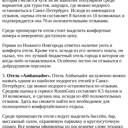
которая считается чуть ли не наиболее популярной среди
вариантов для туристов, ищущих, где можно недорого
остановиться в Санкт-Петербурге. Исходя из имеющихся
отзывов, оценка отеля составляет 8 баллов из 10 возможных и
подтверждается она 70-ю положительными отзывами.
Среди преимуществ отеля стоит выделить комфортные
номера и невероятно доступную цену.
Герман из Нижнего Новгорода отметил наличие уюта и
комфорта отеля. Кроме того, исходя из его личного опыта, он
сказал, что это лучший бюджетный отель города в котором он
когда-либо останавливался. Особенно лестно он отзывался о
добродушном персонале.
3.
Отель «Ambassador».
Отель Ambassador заслуженно можно
назвать одним из наиболее недорогих отелей в Санкт-
Петербурге, где можно недорого остановиться по отзывам.
Средняя оценка в сервисе RoomGuru составляет 8.5 баллов и
10 возможных, и сделана она, исходя из 400 положительных
отзывов. Здесь вы сможете найти все необходимое для
полноценного комфортабельного отдыха.
Среди преимуществ отеля следует выделить бассейн, бар,
массажный салон, охраняемую парковку и круглосуточную
охрану. Все номера оформлены по последнему слову технику