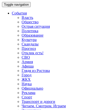
Toggle navigation
События
Власть
Общество
Острая ситуация
Политика
Образование
Культура
Скандалы
Прогноз
Отклик есть!
СВО
Армия
Афиша
Глядя из Ростова
Город
ЖКХ
Наука
Официально
Реклама
Спорт
Транспорт и дороги
Читаем. Смотрим. Играем