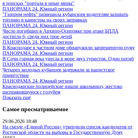
в поисках "портала в иные миры"
ПАНОРАМА 24. Южный регион
"Газпром нефть" разрешила кубанским водителям заливать
топливо в канистры на своих заправках
ПАНОРАМА 24. Южный регион
Число погибших в Архипо-Осиповке при атаке БПЛА
достигло 6, среди них трое детей
ПАНОРАМА 24. Южный регион
В Краснодаре в частном доме обнаружили запрещенную пуму
ПАНОРАМА 24. Южный регион
В Сочи горная река унесла в море двух туристов. Один погиб
ПАНОРАМА 24. Южный регион
Четырех молодых кубанцев задержали за нацистское
приветствие
ПАНОРАМА 24. Южный регион
Краснодарские полицейские нашли школьницу, жестоко
расправившуюся с голубем
Показать ещё
Самое просматриваемое
29.06.2026 18:48
На съезде «Единой России» утвердили список кандидатов от
Ростовской области на выборы в Государственную Думу
16562