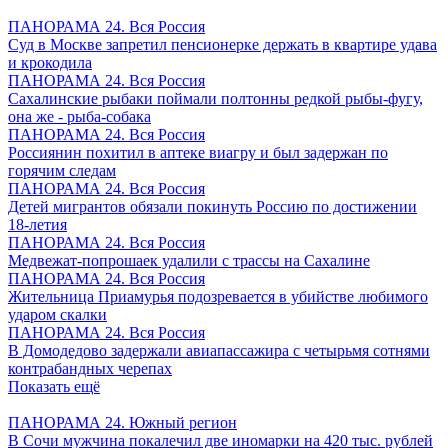
ПАНОРАМА 24. Вся Россия
Суд в Москве запретил пенсионерке держать в квартире удава
и крокодила
ПАНОРАМА 24. Вся Россия
Сахалинские рыбаки поймали полтонны редкой рыбы-фугу,
она же - рыба-собака
ПАНОРАМА 24. Вся Россия
Россиянин похитил в аптеке виагру и был задержан по
горячим следам
ПАНОРАМА 24. Вся Россия
Детей мигрантов обязали покинуть Россию по достижении
18-летия
ПАНОРАМА 24. Вся Россия
Медвежат-попрошаек удалили с трассы на Сахалине
ПАНОРАМА 24. Вся Россия
Жительница Приамурья подозревается в убийстве любимого
ударом скалки
ПАНОРАМА 24. Вся Россия
В Домодедово задержали авиапассажира с четырьмя сотнями
контрабандных черепах
Показать ещё
ПАНОРАМА 24. Южный регион
В Сочи мужчина покалечил две иномарки на 420 тыс. рублей