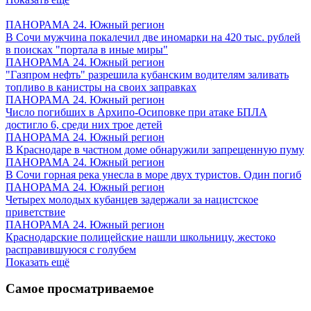
ПАНОРАМА 24. Южный регион
В Сочи мужчина покалечил две иномарки на 420 тыс. рублей
в поисках "портала в иные миры"
ПАНОРАМА 24. Южный регион
"Газпром нефть" разрешила кубанским водителям заливать
топливо в канистры на своих заправках
ПАНОРАМА 24. Южный регион
Число погибших в Архипо-Осиповке при атаке БПЛА
достигло 6, среди них трое детей
ПАНОРАМА 24. Южный регион
В Краснодаре в частном доме обнаружили запрещенную пуму
ПАНОРАМА 24. Южный регион
В Сочи горная река унесла в море двух туристов. Один погиб
ПАНОРАМА 24. Южный регион
Четырех молодых кубанцев задержали за нацистское
приветствие
ПАНОРАМА 24. Южный регион
Краснодарские полицейские нашли школьницу, жестоко
расправившуюся с голубем
Показать ещё
Самое просматриваемое