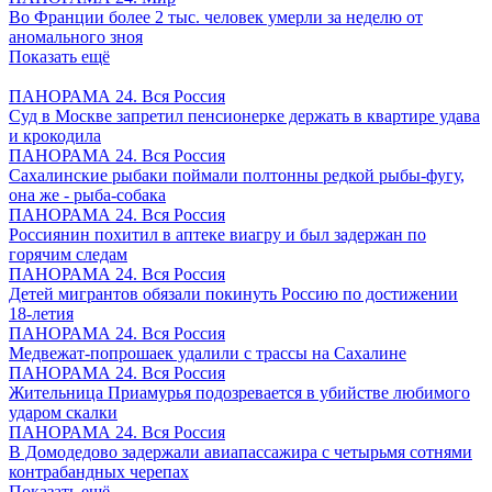
Во Франции более 2 тыс. человек умерли за неделю от
аномального зноя
Показать ещё
ПАНОРАМА 24. Вся Россия
Суд в Москве запретил пенсионерке держать в квартире удава
и крокодила
ПАНОРАМА 24. Вся Россия
Сахалинские рыбаки поймали полтонны редкой рыбы-фугу,
она же - рыба-собака
ПАНОРАМА 24. Вся Россия
Россиянин похитил в аптеке виагру и был задержан по
горячим следам
ПАНОРАМА 24. Вся Россия
Детей мигрантов обязали покинуть Россию по достижении
18-летия
ПАНОРАМА 24. Вся Россия
Медвежат-попрошаек удалили с трассы на Сахалине
ПАНОРАМА 24. Вся Россия
Жительница Приамурья подозревается в убийстве любимого
ударом скалки
ПАНОРАМА 24. Вся Россия
В Домодедово задержали авиапассажира с четырьмя сотнями
контрабандных черепах
Показать ещё