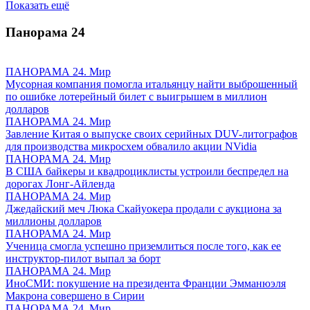
Показать ещё
Панорама
24
ПАНОРАМА 24. Мир
Мусорная компания помогла итальянцу найти выброшенный
по ошибке лотерейный билет с выигрышем в миллион
долларов
ПАНОРАМА 24. Мир
Завление Китая о выпуске своих серийных DUV-литографов
для производства микросхем обвалило акции NVidia
ПАНОРАМА 24. Мир
В США байкеры и квадроциклисты устроили беспредел на
дорогах Лонг-Айленда
ПАНОРАМА 24. Мир
Джедайский меч Люка Скайуокера продали с аукциона за
миллионы долларов
ПАНОРАМА 24. Мир
Ученица смогла успешно приземлиться после того, как ее
инструктор-пилот выпал за борт
ПАНОРАМА 24. Мир
ИноСМИ: покушение на президента Франции Эмманюэля
Макрона совершено в Сирии
ПАНОРАМА 24. Мир