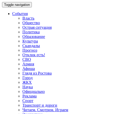
Toggle navigation
События
Власть
Общество
Острая ситуация
Политика
Образование
Культура
Скандалы
Прогноз
Отклик есть!
СВО
Армия
Афиша
Глядя из Ростова
Город
ЖКХ
Наука
Официально
Реклама
Спорт
Транспорт и дороги
Читаем. Смотрим. Играем