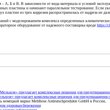
– А, Б и В. В зависимости от вида материала и условий эксплу
енных пластины и начинают параллельное тестирование. Если ука
 пластин из трех коррозия распространилась от надреза не дале
таний с моделированием комплекса определенных климатически
бораторное оборудование от надежного поставщика вроде
https://
Мельхозе» предлагает комплексные решения для предотвращения 
ь немецкой марки Mehlhose Antirutschprodukte GmbH в России,
ом здоровьесбережения