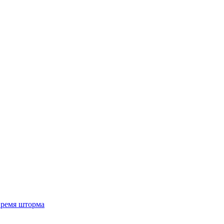
 время шторма