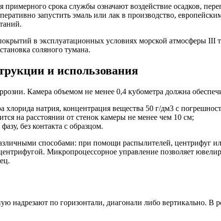
примерного срока службы означают воздействие осадков, переп
оперативно запустить эмаль или лак в производство, европейск
таний.
покрытий в эксплуатационных условиях морской атмосферы III
становка соляного тумана.
трукции и использования
ррозии. Камера объемом не менее 0,4 кубометра должна обеспеч
а хлорида натрия, концентрация вещества 50 г/дм3 с погрешнос
тся на расстоянии от стенок камеры не менее чем 10 см;
азу, без контакта с образцом.
азличными способами: при помощи распылителей, центрифуг или
с центрифугой. Микропроцессорное управление позволяет ювелир
ец.
ую надрезают по горизонтали, диагонали либо вертикально. В ре