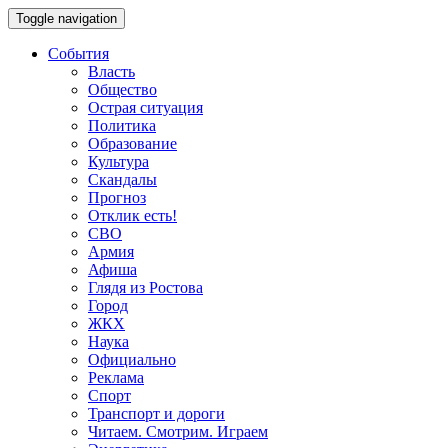
Toggle navigation
События
Власть
Общество
Острая ситуация
Политика
Образование
Культура
Скандалы
Прогноз
Отклик есть!
СВО
Армия
Афиша
Глядя из Ростова
Город
ЖКХ
Наука
Официально
Реклама
Спорт
Транспорт и дороги
Читаем. Смотрим. Играем