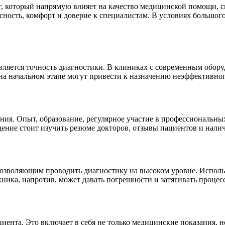
 который напрямую влияет на качество медицинской помощи, ск
асность, комфорт и доверие к специалистам. В условиях большо
вляется точность диагностики. В клиниках с современным обо
на начальном этапе могут привести к назначению неэффективно
ния. Опыт, образование, регулярное участие в профессиональ
ение стоит изучить резюме докторов, отзывы пациентов и нали
зволяющим проводить диагностику на высоком уровне. Исполь
хника, напротив, может давать погрешности и затягивать процес
иента. Это включает в себя не только медицинские показания, 