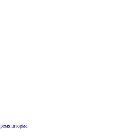
 время шторма