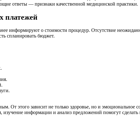
ающие ответы — признаки качественной медицинской практики.
х платежей
ранее информируют о стоимости процедур. Отсутствие неожида
сть спланировать бюджет.
.
ния.
й.
луги.
ым. От этого зависит не только здоровье, но и эмоциональное
м, изучение информации и анализ предложений помогут сделать