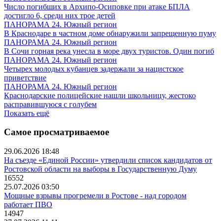
Число погибших в Архипо-Осиповке при атаке БПЛА
достигло 6, среди них трое детей
ПАНОРАМА 24. Южный регион
В Краснодаре в частном доме обнаружили запрещенную пуму
ПАНОРАМА 24. Южный регион
В Сочи горная река унесла в море двух туристов. Один погиб
ПАНОРАМА 24. Южный регион
Четырех молодых кубанцев задержали за нацистское
приветствие
ПАНОРАМА 24. Южный регион
Краснодарские полицейские нашли школьницу, жестоко
расправившуюся с голубем
Показать ещё
Самое просматриваемое
29.06.2026 18:48
На съезде «Единой России» утвердили список кандидатов от
Ростовской области на выборы в Государственную Думу
16552
25.07.2026 03:50
Мощные взрывы прогремели в Ростове - над городом
работает ПВО
14947