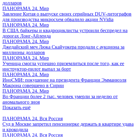
долларов
ПАНОРАМА 24. Мир
Завление Китая о выпуске своих серийных DUV-литографов
для производства микросхем обвалило акции NVidia
ПАНОРАМА 24. Мир
В США байкеры и квадроциклисты устроили беспредел на
дорогах Лонг-Айленда
ПАНОРАМА 24. Мир
Джедайский меч Люка Скайуокера продали с аукциона за
миллионы долларов
ПАНОРАМА 24. Мир
Ученица смогла успешно приземлиться после того, как ее
инструктор-пилот выпал за борт
ПАНОРАМА 24. Мир
ИноСМИ: покушение на президента Франции Эмманюэля
Макрона совершено в Сирии
ПАНОРАМА 24. Мир
Во Франции более 2 тыс. человек умерли за неделю от
аномального зноя
Показать ещё
ПАНОРАМА 24. Вся Россия
Суд в Москве запретил пенсионерке держать в квартире удава
и крокодила
ПАНОРАМА 24. Вся Россия