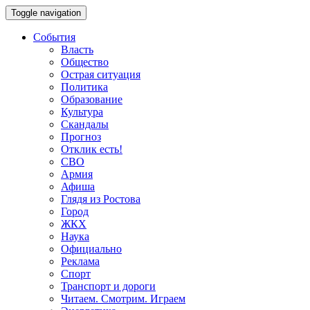
Toggle navigation
События
Власть
Общество
Острая ситуация
Политика
Образование
Культура
Скандалы
Прогноз
Отклик есть!
СВО
Армия
Афиша
Глядя из Ростова
Город
ЖКХ
Наука
Официально
Реклама
Спорт
Транспорт и дороги
Читаем. Смотрим. Играем