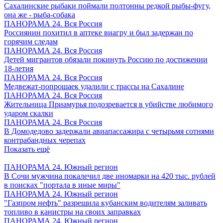
Сахалинские рыбаки поймали полтонны редкой рыбы-фугу,
она же - рыба-собака
ПАНОРАМА 24. Вся Россия
Россиянин похитил в аптеке виагру и был задержан по
горячим следам
ПАНОРАМА 24. Вся Россия
Детей мигрантов обязали покинуть Россию по достижении
18-летия
ПАНОРАМА 24. Вся Россия
Медвежат-попрошаек удалили с трассы на Сахалине
ПАНОРАМА 24. Вся Россия
Жительница Приамурья подозревается в убийстве любимого
ударом скалки
ПАНОРАМА 24. Вся Россия
В Домодедово задержали авиапассажира с четырьмя сотнями
контрабандных черепах
Показать ещё
ПАНОРАМА 24. Южный регион
В Сочи мужчина покалечил две иномарки на 420 тыс. рублей
в поисках "портала в иные миры"
ПАНОРАМА 24. Южный регион
"Газпром нефть" разрешила кубанским водителям заливать
топливо в канистры на своих заправках
ПАНОРАМА 24. Южный регион