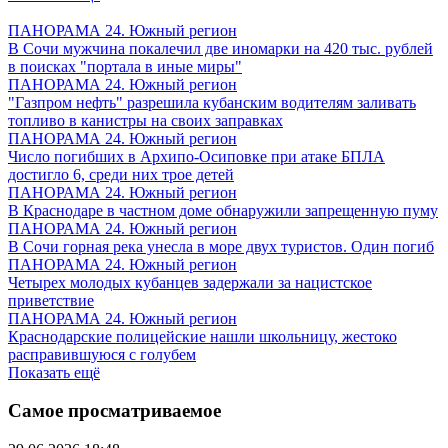
ПАНОРАМА 24. Южный регион
В Сочи мужчина покалечил две иномарки на 420 тыс. рублей
в поисках "портала в иные миры"
ПАНОРАМА 24. Южный регион
"Газпром нефть" разрешила кубанским водителям заливать
топливо в канистры на своих заправках
ПАНОРАМА 24. Южный регион
Число погибших в Архипо-Осиповке при атаке БПЛА
достигло 6, среди них трое детей
ПАНОРАМА 24. Южный регион
В Краснодаре в частном доме обнаружили запрещенную пуму
ПАНОРАМА 24. Южный регион
В Сочи горная река унесла в море двух туристов. Один погиб
ПАНОРАМА 24. Южный регион
Четырех молодых кубанцев задержали за нацистское
приветствие
ПАНОРАМА 24. Южный регион
Краснодарские полицейские нашли школьницу, жестоко
расправившуюся с голубем
Показать ещё
Самое просматриваемое