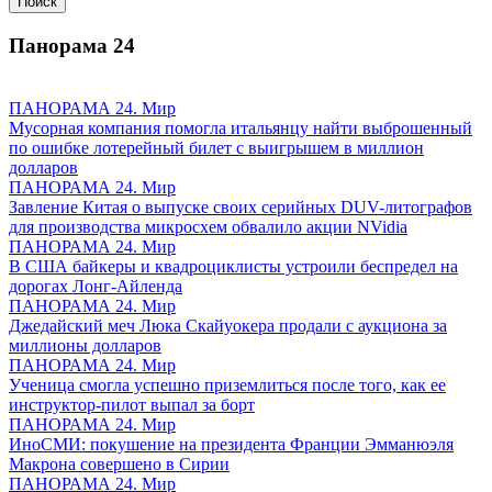
Панорама
24
ПАНОРАМА 24. Мир
Мусорная компания помогла итальянцу найти выброшенный
по ошибке лотерейный билет с выигрышем в миллион
долларов
ПАНОРАМА 24. Мир
Завление Китая о выпуске своих серийных DUV-литографов
для производства микросхем обвалило акции NVidia
ПАНОРАМА 24. Мир
В США байкеры и квадроциклисты устроили беспредел на
дорогах Лонг-Айленда
ПАНОРАМА 24. Мир
Джедайский меч Люка Скайуокера продали с аукциона за
миллионы долларов
ПАНОРАМА 24. Мир
Ученица смогла успешно приземлиться после того, как ее
инструктор-пилот выпал за борт
ПАНОРАМА 24. Мир
ИноСМИ: покушение на президента Франции Эмманюэля
Макрона совершено в Сирии
ПАНОРАМА 24. Мир