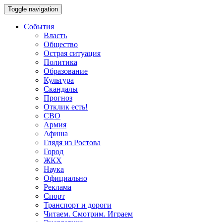
Toggle navigation
События
Власть
Общество
Острая ситуация
Политика
Образование
Культура
Скандалы
Прогноз
Отклик есть!
СВО
Армия
Афиша
Глядя из Ростова
Город
ЖКХ
Наука
Официально
Реклама
Спорт
Транспорт и дороги
Читаем. Смотрим. Играем