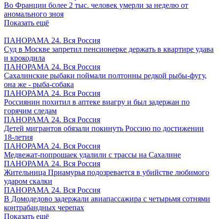
Во Франции более 2 тыс. человек умерли за неделю от
аномального зноя
Показать ещё
ПАНОРАМА 24. Вся Россия
Суд в Москве запретил пенсионерке держать в квартире удава
и крокодила
ПАНОРАМА 24. Вся Россия
Сахалинские рыбаки поймали полтонны редкой рыбы-фугу,
она же - рыба-собака
ПАНОРАМА 24. Вся Россия
Россиянин похитил в аптеке виагру и был задержан по
горячим следам
ПАНОРАМА 24. Вся Россия
Детей мигрантов обязали покинуть Россию по достижении
18-летия
ПАНОРАМА 24. Вся Россия
Медвежат-попрошаек удалили с трассы на Сахалине
ПАНОРАМА 24. Вся Россия
Жительница Приамурья подозревается в убийстве любимого
ударом скалки
ПАНОРАМА 24. Вся Россия
В Домодедово задержали авиапассажира с четырьмя сотнями
контрабандных черепах
Показать ещё