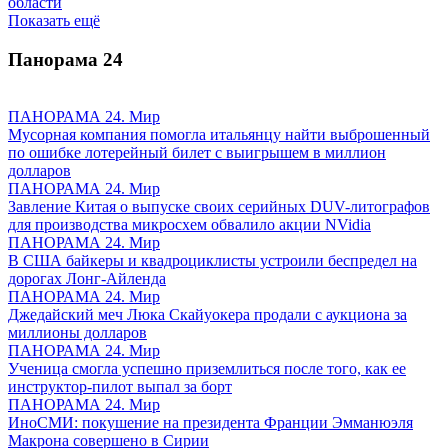
области
Показать ещё
Панорама
24
ПАНОРАМА 24. Мир
Мусорная компания помогла итальянцу найти выброшенный
по ошибке лотерейный билет с выигрышем в миллион
долларов
ПАНОРАМА 24. Мир
Завление Китая о выпуске своих серийных DUV-литографов
для производства микросхем обвалило акции NVidia
ПАНОРАМА 24. Мир
В США байкеры и квадроциклисты устроили беспредел на
дорогах Лонг-Айленда
ПАНОРАМА 24. Мир
Джедайский меч Люка Скайуокера продали с аукциона за
миллионы долларов
ПАНОРАМА 24. Мир
Ученица смогла успешно приземлиться после того, как ее
инструктор-пилот выпал за борт
ПАНОРАМА 24. Мир
ИноСМИ: покушение на президента Франции Эмманюэля
Макрона совершено в Сирии