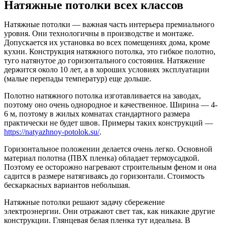
Натяжные потолки всех классов
Натяжные потолки — важная часть интерьера премиального
уровня. Они технологичны в производстве и монтаже.
Допускается их установка во всех помещениях дома, кроме
кухни. Конструкция натяжного потолка, это гибкое полотно,
туго натянутое до горизонтального состояния. Натяжение
держится около 10 лет, а в хороших условиях эксплуатации
(малые перепады температур) еще дольше.
Полотно натяжного потолка изготавливается на заводах,
поэтому оно очень однородное и качественное. Ширина — 4-
6 м, поэтому в жилых комнатах стандартного размера
практически не будет швов. Примеры таких конструкций —
https://natyazhnoy-potolok.su/
.
Горизонтальное положении делается очень легко. Основной
материал полотна (ПВХ пленка) обладает термоусадкой.
Поэтому ее осторожно нагревают строительным феном и она
садится в размере натягиваясь до горизонтали. Стоимость
бескаркасных вариантов небольшая.
Натяжные потолки решают задачу сбережение
электроэнергии. Они отражают свет так, как никакие другие
конструкции. Глянцевая белая пленка тут идеальна. В