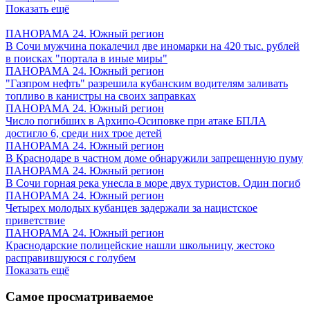
Показать ещё
ПАНОРАМА 24. Южный регион
В Сочи мужчина покалечил две иномарки на 420 тыс. рублей
в поисках "портала в иные миры"
ПАНОРАМА 24. Южный регион
"Газпром нефть" разрешила кубанским водителям заливать
топливо в канистры на своих заправках
ПАНОРАМА 24. Южный регион
Число погибших в Архипо-Осиповке при атаке БПЛА
достигло 6, среди них трое детей
ПАНОРАМА 24. Южный регион
В Краснодаре в частном доме обнаружили запрещенную пуму
ПАНОРАМА 24. Южный регион
В Сочи горная река унесла в море двух туристов. Один погиб
ПАНОРАМА 24. Южный регион
Четырех молодых кубанцев задержали за нацистское
приветствие
ПАНОРАМА 24. Южный регион
Краснодарские полицейские нашли школьницу, жестоко
расправившуюся с голубем
Показать ещё
Самое просматриваемое