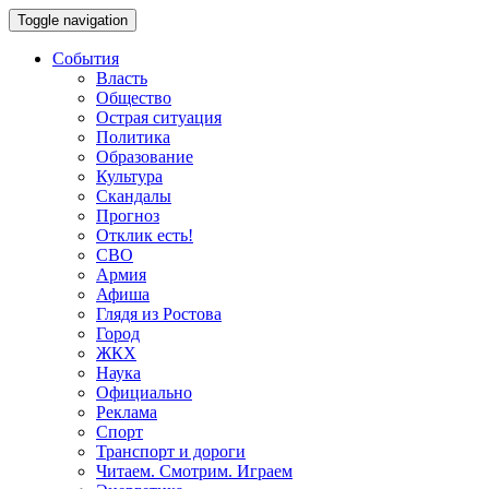
Toggle navigation
События
Власть
Общество
Острая ситуация
Политика
Образование
Культура
Скандалы
Прогноз
Отклик есть!
СВО
Армия
Афиша
Глядя из Ростова
Город
ЖКХ
Наука
Официально
Реклама
Спорт
Транспорт и дороги
Читаем. Смотрим. Играем