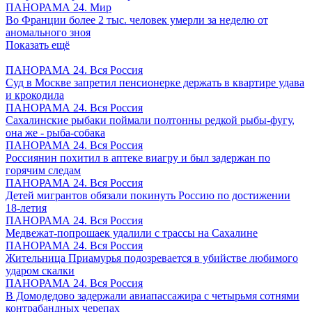
ПАНОРАМА 24. Мир
Во Франции более 2 тыс. человек умерли за неделю от
аномального зноя
Показать ещё
ПАНОРАМА 24. Вся Россия
Суд в Москве запретил пенсионерке держать в квартире удава
и крокодила
ПАНОРАМА 24. Вся Россия
Сахалинские рыбаки поймали полтонны редкой рыбы-фугу,
она же - рыба-собака
ПАНОРАМА 24. Вся Россия
Россиянин похитил в аптеке виагру и был задержан по
горячим следам
ПАНОРАМА 24. Вся Россия
Детей мигрантов обязали покинуть Россию по достижении
18-летия
ПАНОРАМА 24. Вся Россия
Медвежат-попрошаек удалили с трассы на Сахалине
ПАНОРАМА 24. Вся Россия
Жительница Приамурья подозревается в убийстве любимого
ударом скалки
ПАНОРАМА 24. Вся Россия
В Домодедово задержали авиапассажира с четырьмя сотнями
контрабандных черепах