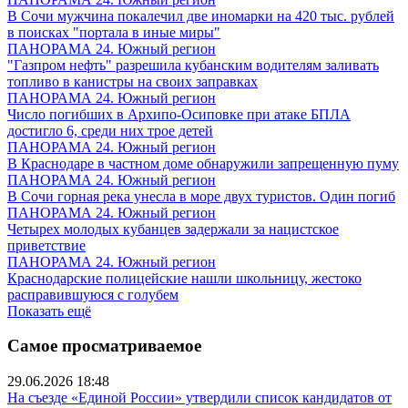
В Сочи мужчина покалечил две иномарки на 420 тыс. рублей
в поисках "портала в иные миры"
ПАНОРАМА 24. Южный регион
"Газпром нефть" разрешила кубанским водителям заливать
топливо в канистры на своих заправках
ПАНОРАМА 24. Южный регион
Число погибших в Архипо-Осиповке при атаке БПЛА
достигло 6, среди них трое детей
ПАНОРАМА 24. Южный регион
В Краснодаре в частном доме обнаружили запрещенную пуму
ПАНОРАМА 24. Южный регион
В Сочи горная река унесла в море двух туристов. Один погиб
ПАНОРАМА 24. Южный регион
Четырех молодых кубанцев задержали за нацистское
приветствие
ПАНОРАМА 24. Южный регион
Краснодарские полицейские нашли школьницу, жестоко
расправившуюся с голубем
Показать ещё
Самое просматриваемое
29.06.2026 18:48
На съезде «Единой России» утвердили список кандидатов от