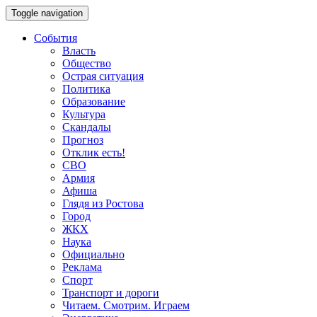
Toggle navigation
События
Власть
Общество
Острая ситуация
Политика
Образование
Культура
Скандалы
Прогноз
Отклик есть!
СВО
Армия
Афиша
Глядя из Ростова
Город
ЖКХ
Наука
Официально
Реклама
Спорт
Транспорт и дороги
Читаем. Смотрим. Играем