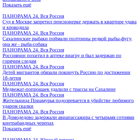
Показать ещё
ПАНОРАМА 24. Вся Россия
Суд в Москве запретил пенсионерке держать в квартире удава
и крокодила
ПАНОРАМА 24. Вся Россия
Сахалинские рыбаки поймали полтонны редкой рыбы-фугу,
она же - рыба-собака
ПАНОРАМА 24. Вся Россия
Россиянин похитил в аптеке виагру и был задержан по
горячим следам
ПАНОРАМА 24. Вся Россия
Детей мигрантов обязали покинуть Россию по достижении
18-летия
ПАНОРАМА 24. Вся Россия
Медвежат-попрошаек удалили с трассы на Сахалине
ПАНОРАМА 24. Вся Россия
Жительница Приамурья подозревается в убийстве любимого
ударом скалки
ПАНОРАМА 24. Вся Россия
В Домодедово задержали авиапассажира с четырьмя сотнями
контрабандных черепах
Показать ещё
ПАНОРАМА 24. Южный регион