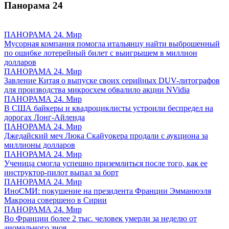
Панорама
24
ПАНОРАМА 24. Мир
Мусорная компания помогла итальянцу найти выброшенный
по ошибке лотерейный билет с выигрышем в миллион
долларов
ПАНОРАМА 24. Мир
Завление Китая о выпуске своих серийных DUV-литографов
для производства микросхем обвалило акции NVidia
ПАНОРАМА 24. Мир
В США байкеры и квадроциклисты устроили беспредел на
дорогах Лонг-Айленда
ПАНОРАМА 24. Мир
Джедайский меч Люка Скайуокера продали с аукциона за
миллионы долларов
ПАНОРАМА 24. Мир
Ученица смогла успешно приземлиться после того, как ее
инструктор-пилот выпал за борт
ПАНОРАМА 24. Мир
ИноСМИ: покушение на президента Франции Эмманюэля
Макрона совершено в Сирии
ПАНОРАМА 24. Мир
Во Франции более 2 тыс. человек умерли за неделю от
аномального зноя