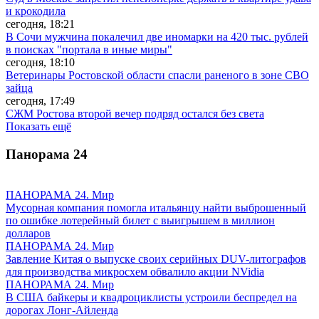
и крокодила
сегодня, 18:21
В Сочи мужчина покалечил две иномарки на 420 тыс. рублей
в поисках "портала в иные миры"
сегодня, 18:10
Ветеринары Ростовской области спасли раненого в зоне СВО
зайца
сегодня, 17:49
СЖМ Ростова второй вечер подряд остался без света
Показать ещё
Панорама
24
ПАНОРАМА 24. Мир
Мусорная компания помогла итальянцу найти выброшенный
по ошибке лотерейный билет с выигрышем в миллион
долларов
ПАНОРАМА 24. Мир
Завление Китая о выпуске своих серийных DUV-литографов
для производства микросхем обвалило акции NVidia
ПАНОРАМА 24. Мир
В США байкеры и квадроциклисты устроили беспредел на
дорогах Лонг-Айленда