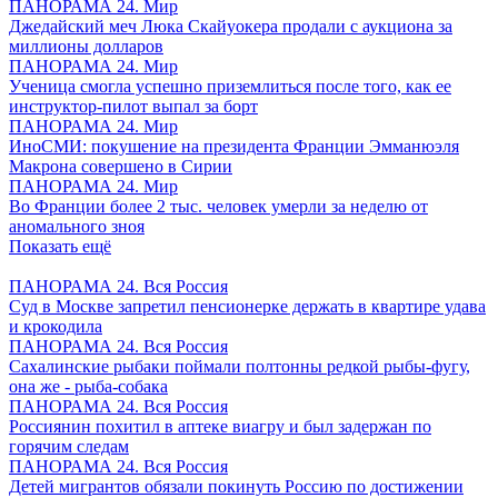
ПАНОРАМА 24. Мир
Джедайский меч Люка Скайуокера продали с аукциона за
миллионы долларов
ПАНОРАМА 24. Мир
Ученица смогла успешно приземлиться после того, как ее
инструктор-пилот выпал за борт
ПАНОРАМА 24. Мир
ИноСМИ: покушение на президента Франции Эмманюэля
Макрона совершено в Сирии
ПАНОРАМА 24. Мир
Во Франции более 2 тыс. человек умерли за неделю от
аномального зноя
Показать ещё
ПАНОРАМА 24. Вся Россия
Суд в Москве запретил пенсионерке держать в квартире удава
и крокодила
ПАНОРАМА 24. Вся Россия
Сахалинские рыбаки поймали полтонны редкой рыбы-фугу,
она же - рыба-собака
ПАНОРАМА 24. Вся Россия
Россиянин похитил в аптеке виагру и был задержан по
горячим следам
ПАНОРАМА 24. Вся Россия
Детей мигрантов обязали покинуть Россию по достижении