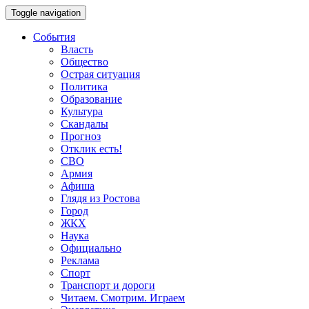
Toggle navigation
События
Власть
Общество
Острая ситуация
Политика
Образование
Культура
Скандалы
Прогноз
Отклик есть!
СВО
Армия
Афиша
Глядя из Ростова
Город
ЖКХ
Наука
Официально
Реклама
Спорт
Транспорт и дороги
Читаем. Смотрим. Играем