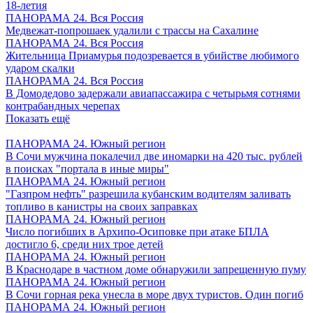
18-летия
ПАНОРАМА 24. Вся Россия
Медвежат-попрошаек удалили с трассы на Сахалине
ПАНОРАМА 24. Вся Россия
Жительница Приамурья подозревается в убийстве любимого
ударом скалки
ПАНОРАМА 24. Вся Россия
В Домодедово задержали авиапассажира с четырьмя сотнями
контрабандных черепах
Показать ещё
ПАНОРАМА 24. Южный регион
В Сочи мужчина покалечил две иномарки на 420 тыс. рублей
в поисках "портала в иные миры"
ПАНОРАМА 24. Южный регион
"Газпром нефть" разрешила кубанским водителям заливать
топливо в канистры на своих заправках
ПАНОРАМА 24. Южный регион
Число погибших в Архипо-Осиповке при атаке БПЛА
достигло 6, среди них трое детей
ПАНОРАМА 24. Южный регион
В Краснодаре в частном доме обнаружили запрещенную пуму
ПАНОРАМА 24. Южный регион
В Сочи горная река унесла в море двух туристов. Один погиб
ПАНОРАМА 24. Южный регион