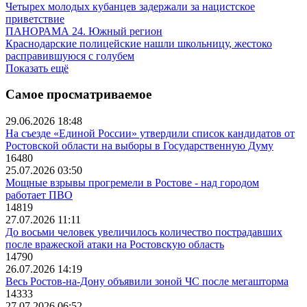
Четырех молодых кубанцев задержали за нацистское
приветствие
ПАНОРАМА 24. Южный регион
Краснодарские полицейские нашли школьницу, жестоко
расправившуюся с голубем
Показать ещё
Самое просматриваемое
29.06.2026 18:48
На съезде «Единой России» утвердили список кандидатов от
Ростовской области на выборы в Государственную Думу
16480
25.07.2026 03:50
Мощные взрывы прогремели в Ростове - над городом
работает ПВО
14819
27.07.2026 11:11
До восьми человек увеличилось количество пострадавших
после вражеской атаки на Ростовскую область
14790
26.07.2026 14:19
Весь Ростов-на-Дону объявили зоной ЧС после мегашторма
14333
27.07.2026 06:52