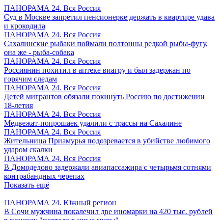
ПАНОРАМА 24. Вся Россия
Суд в Москве запретил пенсионерке держать в квартире удава
и крокодила
ПАНОРАМА 24. Вся Россия
Сахалинские рыбаки поймали полтонны редкой рыбы-фугу,
она же - рыба-собака
ПАНОРАМА 24. Вся Россия
Россиянин похитил в аптеке виагру и был задержан по
горячим следам
ПАНОРАМА 24. Вся Россия
Детей мигрантов обязали покинуть Россию по достижении
18-летия
ПАНОРАМА 24. Вся Россия
Медвежат-попрошаек удалили с трассы на Сахалине
ПАНОРАМА 24. Вся Россия
Жительница Приамурья подозревается в убийстве любимого
ударом скалки
ПАНОРАМА 24. Вся Россия
В Домодедово задержали авиапассажира с четырьмя сотнями
контрабандных черепах
Показать ещё
ПАНОРАМА 24. Южный регион
В Сочи мужчина покалечил две иномарки на 420 тыс. рублей