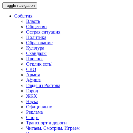
Toggle navigation
События
Власть
Общество
Острая ситуация
Политика
Образование
Культура
Скандалы
Прогноз
Отклик есть!
СВО
Армия
Афиша
Глядя из Ростова
Город
ЖКХ
Наука
Официально
Реклама
Спорт
Транспорт и дороги
Читаем. Смотрим. Играем