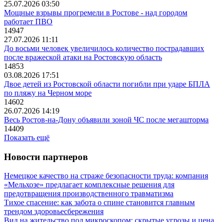
25.07.2026 03:50
Мощные взрывы прогремели в Ростове - над городом
работает ПВО
14947
27.07.2026 11:11
До восьми человек увеличилось количество пострадавших
после вражеской атаки на Ростовскую область
14853
03.08.2026 17:51
Двое детей из Ростовской области погибли при ударе БПЛА
по пляжу на Черном море
14602
26.07.2026 14:19
Весь Ростов-на-Дону объявили зоной ЧС после мегашторма
14409
Показать ещё
Новости партнеров
Немецкое качество на страже безопасности труда: компания
«Мельхозе» предлагает комплексные решения для
предотвращения производственного травматизма
Тихое спасение: как забота о спине становится главным
трендом здоровьесбережения
Вид на жительство под микроскопом: скрытые угрозы и цена