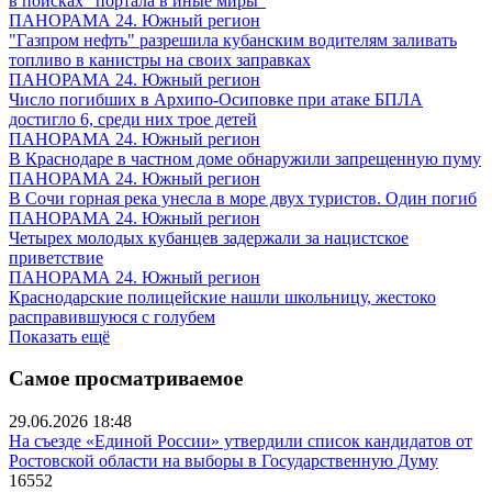
в поисках "портала в иные миры"
ПАНОРАМА 24. Южный регион
"Газпром нефть" разрешила кубанским водителям заливать
топливо в канистры на своих заправках
ПАНОРАМА 24. Южный регион
Число погибших в Архипо-Осиповке при атаке БПЛА
достигло 6, среди них трое детей
ПАНОРАМА 24. Южный регион
В Краснодаре в частном доме обнаружили запрещенную пуму
ПАНОРАМА 24. Южный регион
В Сочи горная река унесла в море двух туристов. Один погиб
ПАНОРАМА 24. Южный регион
Четырех молодых кубанцев задержали за нацистское
приветствие
ПАНОРАМА 24. Южный регион
Краснодарские полицейские нашли школьницу, жестоко
расправившуюся с голубем
Показать ещё
Самое просматриваемое
29.06.2026 18:48
На съезде «Единой России» утвердили список кандидатов от
Ростовской области на выборы в Государственную Думу
16552