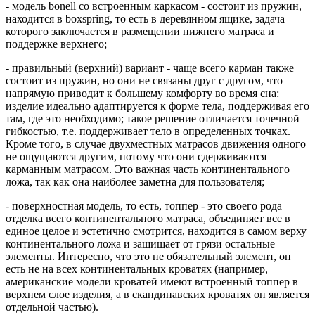
- модель bonell со встроенным каркасом - состоит из пружин,
находится в boxspring, то есть в деревянном ящике, задача
которого заключается в размещении нижнего матраса и
поддержке верхнего;
- правильный (верхний) вариант - чаще всего карман также
состоит из пружин, но они не связаны друг с другом, что
напрямую приводит к большему комфорту во время сна:
изделие идеально адаптируется к форме тела, поддерживая его
там, где это необходимо; такое решение отличается точечной
гибкостью, т.е. поддерживает тело в определенных точках.
Кроме того, в случае двухместных матрасов движения одного
не ощущаются другим, потому что они сдерживаются
карманным матрасом. Это важная часть континентального
ложа, так как она наиболее заметна для пользователя;
- поверхностная модель, то есть, топпер - это своего рода
отделка всего континентального матраса, объединяет все в
единое целое и эстетично смотрится, находится в самом верху
континентального ложа и защищает от грязи остальные
элементы. Интересно, что это не обязательный элемент, он
есть не на всех континентальных кроватях (например,
американские модели кроватей имеют встроенный топпер в
верхнем слое изделия, а в скандинавских кроватях он является
отдельной частью).