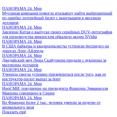
ПАНОРАМА 24. Мир
Мусорная компания помогла итальянцу найти выброшенный
по ошибке лотерейный билет с выигрышем в миллион
долларов
ПАНОРАМА 24. Мир
Завление Китая о выпуске своих серийных DUV-литографов
для производства микросхем обвалило акции NVidia
ПАНОРАМА 24. Мир
В США байкеры и квадроциклисты устроили беспредел на
дорогах Лонг-Айленда
ПАНОРАМА 24. Мир
Джедайский меч Люка Скайуокера продали с аукциона за
миллионы долларов
ПАНОРАМА 24. Мир
Ученица смогла успешно приземлиться после того, как ее
инструктор-пилот выпал за борт
ПАНОРАМА 24. Мир
ИноСМИ: покушение на президента Франции Эмманюэля
Макрона совершено в Сирии
ПАНОРАМА 24. Мир
Во Франции более 2 тыс. человек умерли за неделю от
аномального зноя
Показать ещё