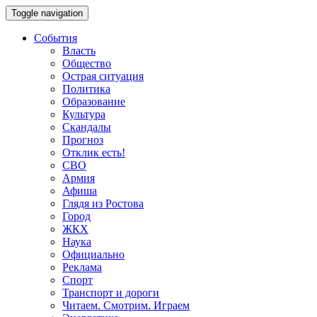
Toggle navigation
События
Власть
Общество
Острая ситуация
Политика
Образование
Культура
Скандалы
Прогноз
Отклик есть!
СВО
Армия
Афиша
Глядя из Ростова
Город
ЖКХ
Наука
Официально
Реклама
Спорт
Транспорт и дороги
Читаем. Смотрим. Играем