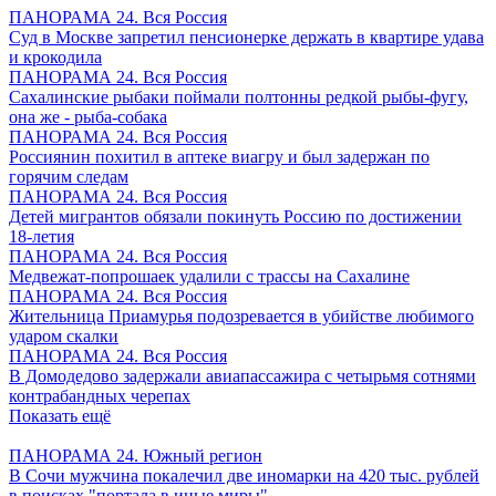
ПАНОРАМА 24. Вся Россия
Суд в Москве запретил пенсионерке держать в квартире удава
и крокодила
ПАНОРАМА 24. Вся Россия
Сахалинские рыбаки поймали полтонны редкой рыбы-фугу,
она же - рыба-собака
ПАНОРАМА 24. Вся Россия
Россиянин похитил в аптеке виагру и был задержан по
горячим следам
ПАНОРАМА 24. Вся Россия
Детей мигрантов обязали покинуть Россию по достижении
18-летия
ПАНОРАМА 24. Вся Россия
Медвежат-попрошаек удалили с трассы на Сахалине
ПАНОРАМА 24. Вся Россия
Жительница Приамурья подозревается в убийстве любимого
ударом скалки
ПАНОРАМА 24. Вся Россия
В Домодедово задержали авиапассажира с четырьмя сотнями
контрабандных черепах
Показать ещё
ПАНОРАМА 24. Южный регион
В Сочи мужчина покалечил две иномарки на 420 тыс. рублей
в поисках "портала в иные миры"