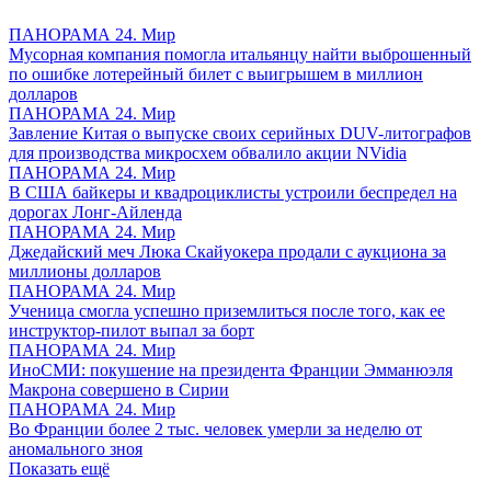
ПАНОРАМА 24. Мир
Мусорная компания помогла итальянцу найти выброшенный
по ошибке лотерейный билет с выигрышем в миллион
долларов
ПАНОРАМА 24. Мир
Завление Китая о выпуске своих серийных DUV-литографов
для производства микросхем обвалило акции NVidia
ПАНОРАМА 24. Мир
В США байкеры и квадроциклисты устроили беспредел на
дорогах Лонг-Айленда
ПАНОРАМА 24. Мир
Джедайский меч Люка Скайуокера продали с аукциона за
миллионы долларов
ПАНОРАМА 24. Мир
Ученица смогла успешно приземлиться после того, как ее
инструктор-пилот выпал за борт
ПАНОРАМА 24. Мир
ИноСМИ: покушение на президента Франции Эмманюэля
Макрона совершено в Сирии
ПАНОРАМА 24. Мир
Во Франции более 2 тыс. человек умерли за неделю от
аномального зноя
Показать ещё