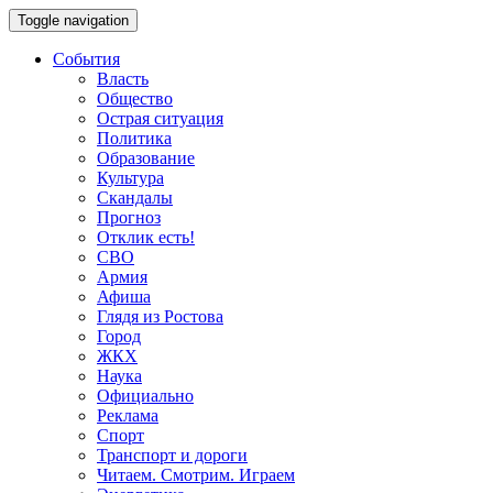
Toggle navigation
События
Власть
Общество
Острая ситуация
Политика
Образование
Культура
Скандалы
Прогноз
Отклик есть!
СВО
Армия
Афиша
Глядя из Ростова
Город
ЖКХ
Наука
Официально
Реклама
Спорт
Транспорт и дороги
Читаем. Смотрим. Играем