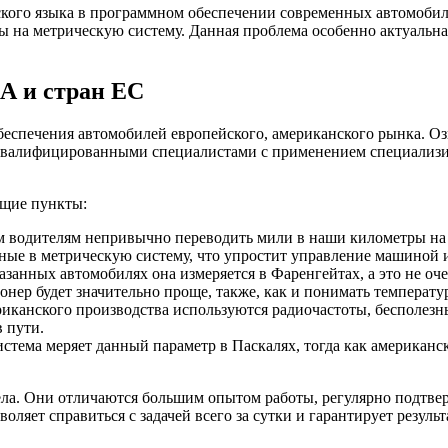
ского языка в программном обеспечении современных автомобил
ы на метрическую систему. Данная проблема особенно актуальн
А и стран ЕС
спечения автомобилей европейского, американского рынка. Озн
квалифицированными специалистами с применением специализиро
ющие пункты:
ым водителям непривычно переводить мили в наши километры на 
анные в метрическую систему, что упростит управление машиной
занных автомобилях она измеряется в Фаренгейтах, а это не оч
ер будет значительно проще, также, как и понимать температур
иканского производства используются радиочастоты, бесполез
 пути.
стема меряет данный параметр в Паскалях, тогда как американс
ела. Они отличаются большим опытом работы, регулярно подтв
ляет справиться с задачей всего за сутки и гарантирует резуль