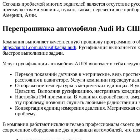
Сегодня проблемой многих водителей является отсутствие рус
преимуществами машины, нужно, также, перевести все прибор
Америки, Азии.
Перепрошивка автомобиля Audi Из СШ
Компания выполняет качественную прошивку программного обе
https://iauto1.com.ua/rusifikacija-audi
. Русификация выполняется 
быстрое выполнение задачи.
Услуга русификации автомобиля AUDI включает в себя следу
Перевод показаний датчиков в метрические, ведь прост
расстояния в навигаторе. Услуги компании переведут д
Отображение температуры в метрических единицах. В ука
Цельсиях. Выполнив русификацию, настраивать кондицион
Настройка FM приемника. В машинах европейского, амер
эту проблему, позволит слушать любимые радиостанции в
Конвертация единиц измерения давления. Метрическая си
проблему.
В компании работают исключительно профессионалы своего д
современное оборудование для прошивки автомобилей, что позво