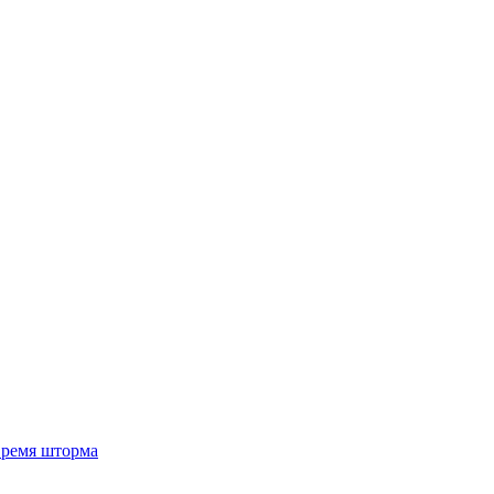
 время шторма