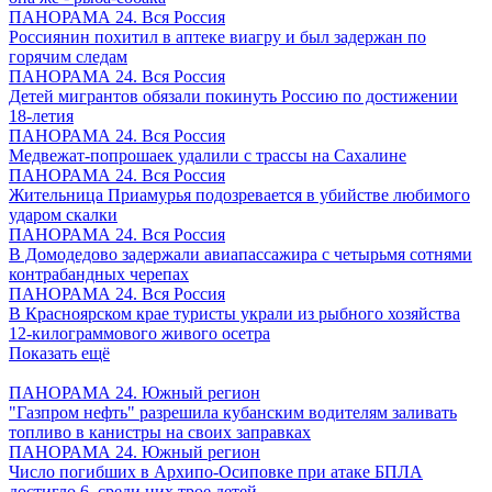
ПАНОРАМА 24. Вся Россия
Россиянин похитил в аптеке виагру и был задержан по
горячим следам
ПАНОРАМА 24. Вся Россия
Детей мигрантов обязали покинуть Россию по достижении
18-летия
ПАНОРАМА 24. Вся Россия
Медвежат-попрошаек удалили с трассы на Сахалине
ПАНОРАМА 24. Вся Россия
Жительница Приамурья подозревается в убийстве любимого
ударом скалки
ПАНОРАМА 24. Вся Россия
В Домодедово задержали авиапассажира с четырьмя сотнями
контрабандных черепах
ПАНОРАМА 24. Вся Россия
В Красноярском крае туристы украли из рыбного хозяйства
12-килограммового живого осетра
Показать ещё
ПАНОРАМА 24. Южный регион
"Газпром нефть" разрешила кубанским водителям заливать
топливо в канистры на своих заправках
ПАНОРАМА 24. Южный регион
Число погибших в Архипо-Осиповке при атаке БПЛА
достигло 6, среди них трое детей