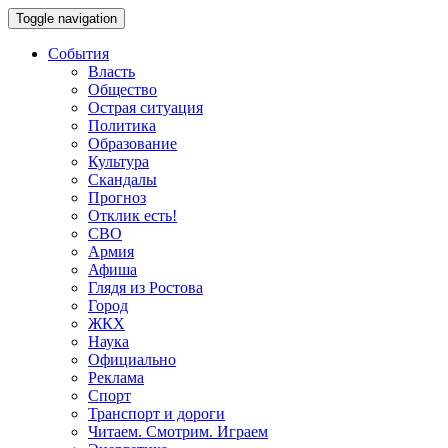
Toggle navigation
События
Власть
Общество
Острая ситуация
Политика
Образование
Культура
Скандалы
Прогноз
Отклик есть!
СВО
Армия
Афиша
Глядя из Ростова
Город
ЖКХ
Наука
Официально
Реклама
Спорт
Транспорт и дороги
Читаем. Смотрим. Играем