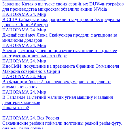
Завление Китая о выпуске своих серийных DUV-литографов
для производства микросхем обвалило акции NVidia
ПАНОРАМА 24. Мир
В США байкеры и квадроциклисты устроили беспредел на
дорогах Лонг-Айленда
ПАНОРАМА 24. Мир
Джедайский меч Люка Скайуокера продали с аукциона за
миллионы долларов
ПАНОРАМА 24. Мир
Ученица смогла успешно приземлиться после того, как ее
инструктор-пилот выпал за борт
ПАНОРАМА 24. Мир
ИноСМИ: покушение на президента Франции Эмманюэля
Макрона совершено в Сирии
ПАНОРАМА 24. Мир
Во Франции более 2 тыс. человек умерли за неделю от
аномального зноя
ПАНОРАМА 24. Мир
В Таиланде 11-летний мальчик угнал машину и задавил
девятерых монахов
Показать ещё
ПАНОРАМА 24. Вся Россия
Сахалинские рыбаки поймали полтонны редкой рыбы-фугу,
она же - рыба-собака