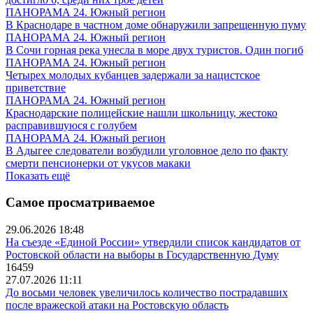
ПАНОРАМА 24. Южный регион
В Краснодаре в частном доме обнаружили запрещенную пуму
ПАНОРАМА 24. Южный регион
В Сочи горная река унесла в море двух туристов. Один погиб
ПАНОРАМА 24. Южный регион
Четырех молодых кубанцев задержали за нацистское
приветствие
ПАНОРАМА 24. Южный регион
Краснодарские полицейские нашли школьницу, жестоко
расправившуюся с голубем
ПАНОРАМА 24. Южный регион
В Адыгее следователи возбудили уголовное дело по факту
смерти пенсионерки от укусов макаки
Показать ещё
Самое просматриваемое
29.06.2026 18:48
На съезде «Единой России» утвердили список кандидатов от
Ростовской области на выборы в Государственную Думу
16459
27.07.2026 11:11
До восьми человек увеличилось количество пострадавших
после вражеской атаки на Ростовскую область