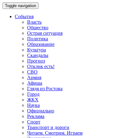
Toggle navigation
События
Власть
Общество
Острая ситуация
Политика
Образование
Культура
Скандалы
Прогноз
Отклик есть!
СВО
Армия
Афиша
Глядя из Ростова
Город
ЖКХ
Наука
Официально
Реклама
Спорт
Транспорт и дороги
Читаем. Смотрим. Играем