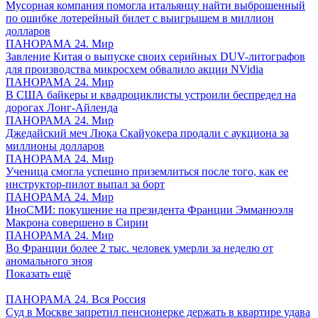
Мусорная компания помогла итальянцу найти выброшенный
по ошибке лотерейный билет с выигрышем в миллион
долларов
ПАНОРАМА 24. Мир
Завление Китая о выпуске своих серийных DUV-литографов
для производства микросхем обвалило акции NVidia
ПАНОРАМА 24. Мир
В США байкеры и квадроциклисты устроили беспредел на
дорогах Лонг-Айленда
ПАНОРАМА 24. Мир
Джедайский меч Люка Скайуокера продали с аукциона за
миллионы долларов
ПАНОРАМА 24. Мир
Ученица смогла успешно приземлиться после того, как ее
инструктор-пилот выпал за борт
ПАНОРАМА 24. Мир
ИноСМИ: покушение на президента Франции Эмманюэля
Макрона совершено в Сирии
ПАНОРАМА 24. Мир
Во Франции более 2 тыс. человек умерли за неделю от
аномального зноя
Показать ещё
ПАНОРАМА 24. Вся Россия
Суд в Москве запретил пенсионерке держать в квартире удава