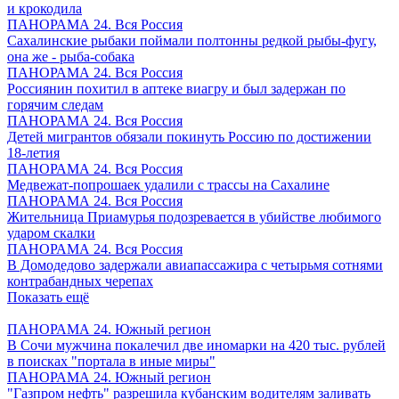
и крокодила
ПАНОРАМА 24. Вся Россия
Сахалинские рыбаки поймали полтонны редкой рыбы-фугу,
она же - рыба-собака
ПАНОРАМА 24. Вся Россия
Россиянин похитил в аптеке виагру и был задержан по
горячим следам
ПАНОРАМА 24. Вся Россия
Детей мигрантов обязали покинуть Россию по достижении
18-летия
ПАНОРАМА 24. Вся Россия
Медвежат-попрошаек удалили с трассы на Сахалине
ПАНОРАМА 24. Вся Россия
Жительница Приамурья подозревается в убийстве любимого
ударом скалки
ПАНОРАМА 24. Вся Россия
В Домодедово задержали авиапассажира с четырьмя сотнями
контрабандных черепах
Показать ещё
ПАНОРАМА 24. Южный регион
В Сочи мужчина покалечил две иномарки на 420 тыс. рублей
в поисках "портала в иные миры"
ПАНОРАМА 24. Южный регион
"Газпром нефть" разрешила кубанским водителям заливать