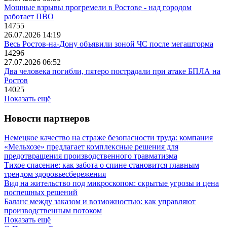
Мощные взрывы прогремели в Ростове - над городом
работает ПВО
14755
26.07.2026 14:19
Весь Ростов-на-Дону объявили зоной ЧС после мегашторма
14296
27.07.2026 06:52
Два человека погибли, пятеро пострадали при атаке БПЛА на
Ростов
14025
Показать ещё
Новости партнеров
Немецкое качество на страже безопасности труда: компания
«Мельхозе» предлагает комплексные решения для
предотвращения производственного травматизма
Тихое спасение: как забота о спине становится главным
трендом здоровьесбережения
Вид на жительство под микроскопом: скрытые угрозы и цена
поспешных решений
Баланс между заказом и возможностью: как управляют
производственным потоком
Показать ещё