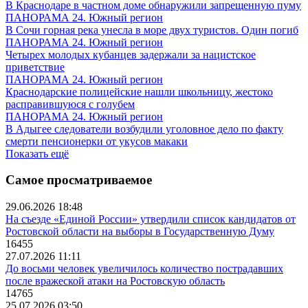
В Краснодаре в частном доме обнаружили запрещенную пуму
ПАНОРАМА 24. Южный регион
В Сочи горная река унесла в море двух туристов. Один погиб
ПАНОРАМА 24. Южный регион
Четырех молодых кубанцев задержали за нацистское
приветствие
ПАНОРАМА 24. Южный регион
Краснодарские полицейские нашли школьницу, жестоко
расправившуюся с голубем
ПАНОРАМА 24. Южный регион
В Адыгее следователи возбудили уголовное дело по факту
смерти пенсионерки от укусов макаки
Показать ещё
Самое просматриваемое
29.06.2026 18:48
На съезде «Единой России» утвердили список кандидатов от
Ростовской области на выборы в Государственную Думу
16455
27.07.2026 11:11
До восьми человек увеличилось количество пострадавших
после вражеской атаки на Ростовскую область
14765
25.07.2026 03:50