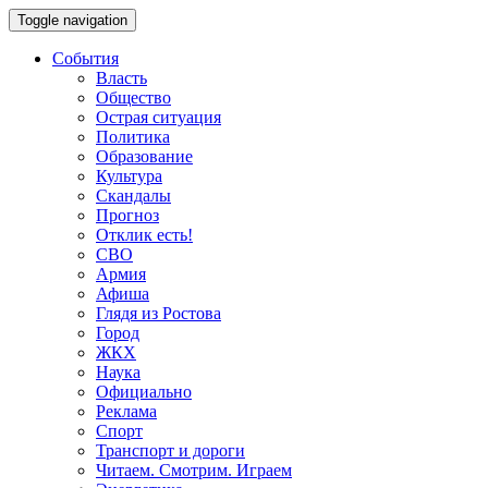
Toggle navigation
События
Власть
Общество
Острая ситуация
Политика
Образование
Культура
Скандалы
Прогноз
Отклик есть!
СВО
Армия
Афиша
Глядя из Ростова
Город
ЖКХ
Наука
Официально
Реклама
Спорт
Транспорт и дороги
Читаем. Смотрим. Играем