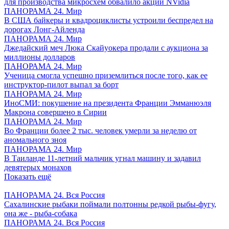
для производства микросхем обвалило акции NVidia
ПАНОРАМА 24. Мир
В США байкеры и квадроциклисты устроили беспредел на
дорогах Лонг-Айленда
ПАНОРАМА 24. Мир
Джедайский меч Люка Скайуокера продали с аукциона за
миллионы долларов
ПАНОРАМА 24. Мир
Ученица смогла успешно приземлиться после того, как ее
инструктор-пилот выпал за борт
ПАНОРАМА 24. Мир
ИноСМИ: покушение на президента Франции Эмманюэля
Макрона совершено в Сирии
ПАНОРАМА 24. Мир
Во Франции более 2 тыс. человек умерли за неделю от
аномального зноя
ПАНОРАМА 24. Мир
В Таиланде 11-летний мальчик угнал машину и задавил
девятерых монахов
Показать ещё
ПАНОРАМА 24. Вся Россия
Сахалинские рыбаки поймали полтонны редкой рыбы-фугу,
она же - рыба-собака
ПАНОРАМА 24. Вся Россия