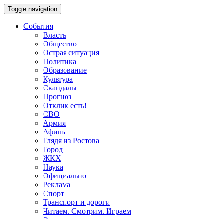
Toggle navigation
События
Власть
Общество
Острая ситуация
Политика
Образование
Культура
Скандалы
Прогноз
Отклик есть!
СВО
Армия
Афиша
Глядя из Ростова
Город
ЖКХ
Наука
Официально
Реклама
Спорт
Транспорт и дороги
Читаем. Смотрим. Играем