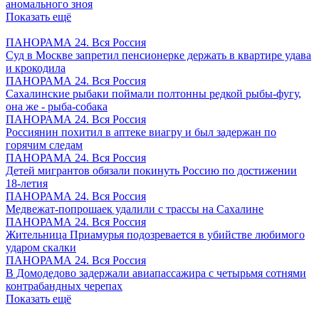
аномального зноя
Показать ещё
ПАНОРАМА 24. Вся Россия
Суд в Москве запретил пенсионерке держать в квартире удава
и крокодила
ПАНОРАМА 24. Вся Россия
Сахалинские рыбаки поймали полтонны редкой рыбы-фугу,
она же - рыба-собака
ПАНОРАМА 24. Вся Россия
Россиянин похитил в аптеке виагру и был задержан по
горячим следам
ПАНОРАМА 24. Вся Россия
Детей мигрантов обязали покинуть Россию по достижении
18-летия
ПАНОРАМА 24. Вся Россия
Медвежат-попрошаек удалили с трассы на Сахалине
ПАНОРАМА 24. Вся Россия
Жительница Приамурья подозревается в убийстве любимого
ударом скалки
ПАНОРАМА 24. Вся Россия
В Домодедово задержали авиапассажира с четырьмя сотнями
контрабандных черепах
Показать ещё