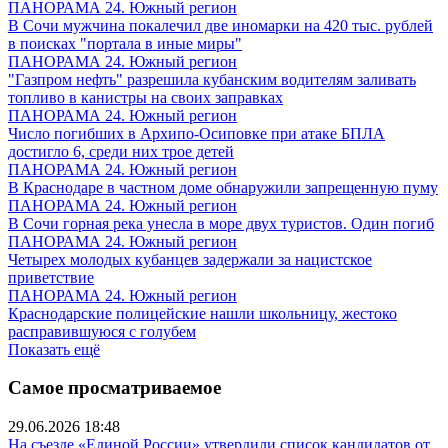
ПАНОРАМА 24. Южный регион
В Сочи мужчина покалечил две иномарки на 420 тыс. рублей
в поисках "портала в иные миры"
ПАНОРАМА 24. Южный регион
"Газпром нефть" разрешила кубанским водителям заливать
топливо в канистры на своих заправках
ПАНОРАМА 24. Южный регион
Число погибших в Архипо-Осиповке при атаке БПЛА
достигло 6, среди них трое детей
ПАНОРАМА 24. Южный регион
В Краснодаре в частном доме обнаружили запрещенную пуму
ПАНОРАМА 24. Южный регион
В Сочи горная река унесла в море двух туристов. Один погиб
ПАНОРАМА 24. Южный регион
Четырех молодых кубанцев задержали за нацистское
приветствие
ПАНОРАМА 24. Южный регион
Краснодарские полицейские нашли школьницу, жестоко
расправившуюся с голубем
Показать ещё
Самое просматриваемое
29.06.2026 18:48
На съезде «Единой России» утвердили список кандидатов от