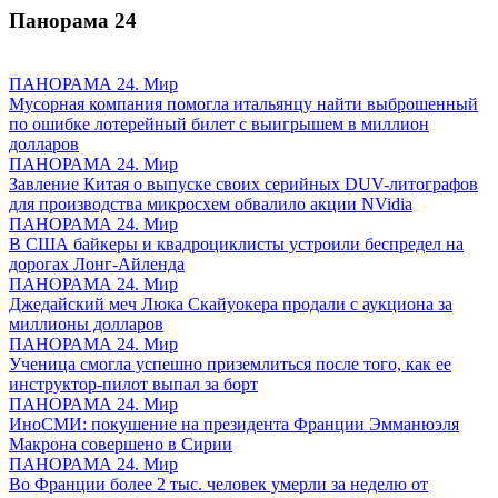
Панорама
24
ПАНОРАМА 24. Мир
Мусорная компания помогла итальянцу найти выброшенный
по ошибке лотерейный билет с выигрышем в миллион
долларов
ПАНОРАМА 24. Мир
Завление Китая о выпуске своих серийных DUV-литографов
для производства микросхем обвалило акции NVidia
ПАНОРАМА 24. Мир
В США байкеры и квадроциклисты устроили беспредел на
дорогах Лонг-Айленда
ПАНОРАМА 24. Мир
Джедайский меч Люка Скайуокера продали с аукциона за
миллионы долларов
ПАНОРАМА 24. Мир
Ученица смогла успешно приземлиться после того, как ее
инструктор-пилот выпал за борт
ПАНОРАМА 24. Мир
ИноСМИ: покушение на президента Франции Эмманюэля
Макрона совершено в Сирии
ПАНОРАМА 24. Мир
Во Франции более 2 тыс. человек умерли за неделю от