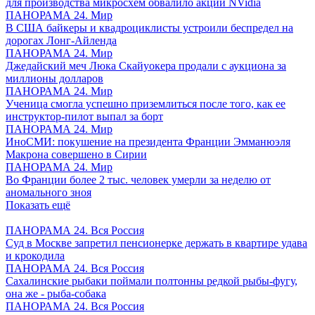
для производства микросхем обвалило акции NVidia
ПАНОРАМА 24. Мир
В США байкеры и квадроциклисты устроили беспредел на
дорогах Лонг-Айленда
ПАНОРАМА 24. Мир
Джедайский меч Люка Скайуокера продали с аукциона за
миллионы долларов
ПАНОРАМА 24. Мир
Ученица смогла успешно приземлиться после того, как ее
инструктор-пилот выпал за борт
ПАНОРАМА 24. Мир
ИноСМИ: покушение на президента Франции Эмманюэля
Макрона совершено в Сирии
ПАНОРАМА 24. Мир
Во Франции более 2 тыс. человек умерли за неделю от
аномального зноя
Показать ещё
ПАНОРАМА 24. Вся Россия
Суд в Москве запретил пенсионерке держать в квартире удава
и крокодила
ПАНОРАМА 24. Вся Россия
Сахалинские рыбаки поймали полтонны редкой рыбы-фугу,
она же - рыба-собака
ПАНОРАМА 24. Вся Россия