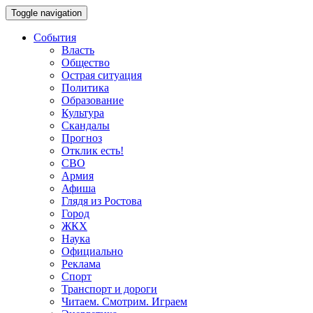
Toggle navigation
События
Власть
Общество
Острая ситуация
Политика
Образование
Культура
Скандалы
Прогноз
Отклик есть!
СВО
Армия
Афиша
Глядя из Ростова
Город
ЖКХ
Наука
Официально
Реклама
Спорт
Транспорт и дороги
Читаем. Смотрим. Играем