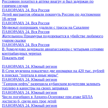
Россиянин похитил в аптеке виагру и был задержан по
горячим следам
ПАНОРАМА 24. Вся Россия
Детей мигрантов обязали покинуть Россию по достижении
18-летия
ПАНОРАМА 24. Вся Россия
Медвежат-попрошаек удалили с трассы на Сахалине
ПАНОРАМА 24. Вся Россия
Жительница Приамурья подозревается в убийстве любимого
ударом скалки
ПАНОРАМА 24. Вся Россия
В Домодедово задержали авиапассажира с четырьмя сотнями
контрабандных черепах
Показать ещё
ПАНОРАМА 24. Южный регион
В Сочи мужчина покалечил две иномарки на 420 тыс. рублей
в поисках "портала в иные миры"
ПАНОРАМА 24. Южный регион
"Газпром нефть" разрешила кубанским водителям заливать
топливо в канистры на своих заправках
ПАНОРАМА 24. Южный регион
Число погибших в Архипо-Осиповке при атаке БПЛА
достигло 6, среди них трое детей
ПАНОРАМА 24. Южный регион