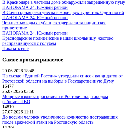
В Краснодаре в частном доме обнаружили запрещенную пуму
ПАНОРАМА 24. Южный регион
В Сочи горная река унесла в море двух туристов. Один погиб
ПАНОРАМА 24. Южный регион
Четырех молодых кубанцев задержали за нацистское
приветствие
ПАНОРАМА 24. Южный регион
Краснодарские полицейские нашли школьницу, жестоко
расправившуюся с голубем
Показать ещё
Самое просматриваемое
29.06.2026 18:48
На съезде «Единой России» утвердили список кандидатов от
Ростовской области на выборы в Государственную Думу
16477
25.07.2026 03:50
Мощные взрывы прогремели в Ростове - над городом
работает ПВО
14810
27.07.2026 11:11
До восьми человек увеличилось количество пострадавших
после вражеской атаки на Ростовскую область
14789