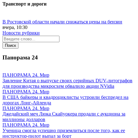
Транспорт и дороги
В Ростовской области начали снижаться цены на бензин
вчера, 10:30
Новости рубрики
Панорама
24
ПАНОРАМА 24. Мир
Завление Китая о выпуске своих серийных DUV-литографов
для производства микросхем обвалило акции NVidia
ПАНОРАМА 24. Мир
В США байкеры и квадроциклисты устроили беспредел на
дорогах Лонг-Айленда
ПАНОРАМА 24. Мир
Джедайский меч Люка Скайуокера продали с аукциона за
миллионы долларов
ПАНОРАМА 24. Мир
Ученица смогла успешно приземлиться после того, как ее
инструктор-пилот выпал за борт