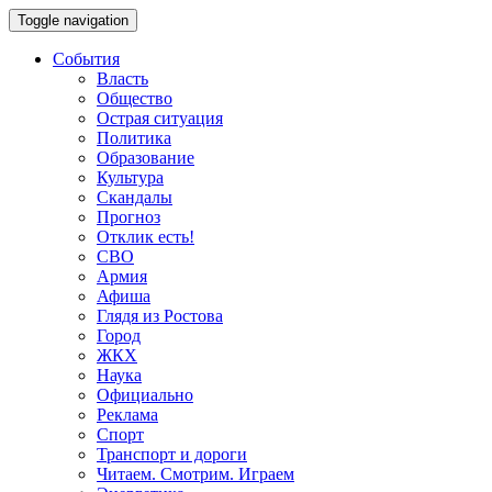
Toggle navigation
События
Власть
Общество
Острая ситуация
Политика
Образование
Культура
Скандалы
Прогноз
Отклик есть!
СВО
Армия
Афиша
Глядя из Ростова
Город
ЖКХ
Наука
Официально
Реклама
Спорт
Транспорт и дороги
Читаем. Смотрим. Играем