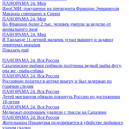
ПАНОРАМА 24. Мир
ИноСМИ: покушение на президента Франции Эмманюэля
Макрона совершено в Сирии
ПАНОРАМА 24. Мир
Во Франции более 2 тыс. человек умерли за неделю от
аномального зноя
ПАНОРАМА 24. Мир
В Таиланде 11-летний мальчик угнал машину и задавил
девятерых монахов
Показать ещё
ПАНОРАМА 24. Вся Россия
Сахалинские рыбаки поймали полтонны редкой рыбы-фугу,
она же - рыба-собака
ПАНОРАМА 24. Вся Россия
Россиянин похитил в аптеке виагру и был задержан по
горячим следам
ПАНОРАМА 24. Вся Россия
Детей мигрантов обязали покинуть Россию по достижении
18-летия
ПАНОРАМА 24. Вся Россия
Медвежат-попрошаек удалили с трассы на Сахалине
ПАНОРАМА 24. Вся Россия
Жительница Приамурья подозревается в убийстве любимого
ударом скалки