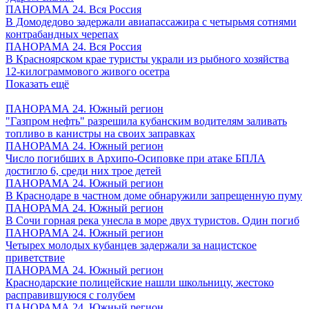
ПАНОРАМА 24. Вся Россия
В Домодедово задержали авиапассажира с четырьмя сотнями
контрабандных черепах
ПАНОРАМА 24. Вся Россия
В Красноярском крае туристы украли из рыбного хозяйства
12-килограммового живого осетра
Показать ещё
ПАНОРАМА 24. Южный регион
"Газпром нефть" разрешила кубанским водителям заливать
топливо в канистры на своих заправках
ПАНОРАМА 24. Южный регион
Число погибших в Архипо-Осиповке при атаке БПЛА
достигло 6, среди них трое детей
ПАНОРАМА 24. Южный регион
В Краснодаре в частном доме обнаружили запрещенную пуму
ПАНОРАМА 24. Южный регион
В Сочи горная река унесла в море двух туристов. Один погиб
ПАНОРАМА 24. Южный регион
Четырех молодых кубанцев задержали за нацистское
приветствие
ПАНОРАМА 24. Южный регион
Краснодарские полицейские нашли школьницу, жестоко
расправившуюся с голубем
ПАНОРАМА 24. Южный регион