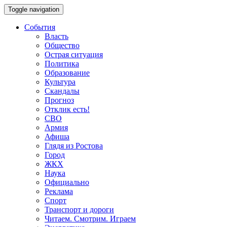
Toggle navigation
События
Власть
Общество
Острая ситуация
Политика
Образование
Культура
Скандалы
Прогноз
Отклик есть!
СВО
Армия
Афиша
Глядя из Ростова
Город
ЖКХ
Наука
Официально
Реклама
Спорт
Транспорт и дороги
Читаем. Смотрим. Играем