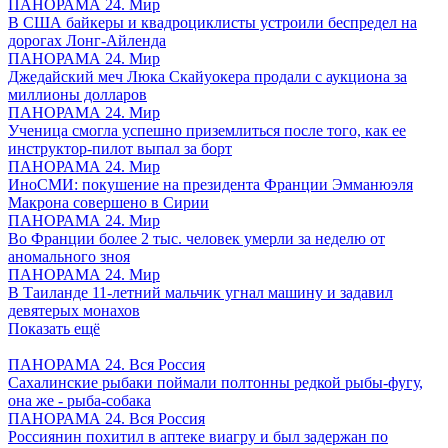
ПАНОРАМА 24. Мир
В США байкеры и квадроциклисты устроили беспредел на
дорогах Лонг-Айленда
ПАНОРАМА 24. Мир
Джедайский меч Люка Скайуокера продали с аукциона за
миллионы долларов
ПАНОРАМА 24. Мир
Ученица смогла успешно приземлиться после того, как ее
инструктор-пилот выпал за борт
ПАНОРАМА 24. Мир
ИноСМИ: покушение на президента Франции Эмманюэля
Макрона совершено в Сирии
ПАНОРАМА 24. Мир
Во Франции более 2 тыс. человек умерли за неделю от
аномального зноя
ПАНОРАМА 24. Мир
В Таиланде 11-летний мальчик угнал машину и задавил
девятерых монахов
Показать ещё
ПАНОРАМА 24. Вся Россия
Сахалинские рыбаки поймали полтонны редкой рыбы-фугу,
она же - рыба-собака
ПАНОРАМА 24. Вся Россия
Россиянин похитил в аптеке виагру и был задержан по