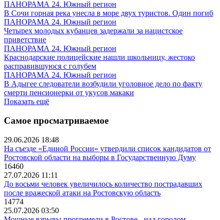
ПАНОРАМА 24. Южный регион
В Сочи горная река унесла в море двух туристов. Один погиб
ПАНОРАМА 24. Южный регион
Четырех молодых кубанцев задержали за нацистское
приветствие
ПАНОРАМА 24. Южный регион
Краснодарские полицейские нашли школьницу, жестоко
расправившуюся с голубем
ПАНОРАМА 24. Южный регион
В Адыгее следователи возбудили уголовное дело по факту
смерти пенсионерки от укусов макаки
Показать ещё
Самое просматриваемое
29.06.2026 18:48
На съезде «Единой России» утвердили список кандидатов от
Ростовской области на выборы в Государственную Думу
16460
27.07.2026 11:11
До восьми человек увеличилось количество пострадавших
после вражеской атаки на Ростовскую область
14774
25.07.2026 03:50
Мощные взрывы прогремели в Ростове - над городом