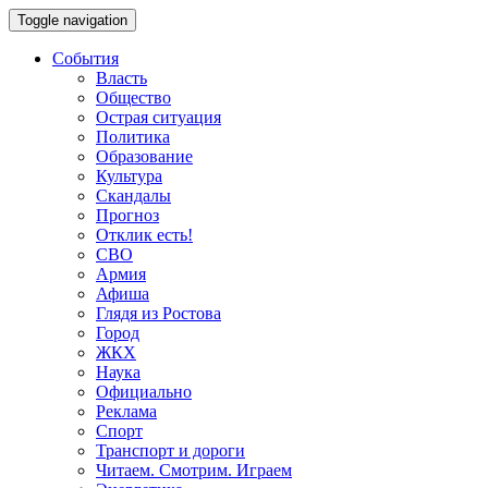
Toggle navigation
События
Власть
Общество
Острая ситуация
Политика
Образование
Культура
Скандалы
Прогноз
Отклик есть!
СВО
Армия
Афиша
Глядя из Ростова
Город
ЖКХ
Наука
Официально
Реклама
Спорт
Транспорт и дороги
Читаем. Смотрим. Играем