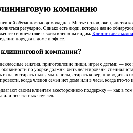
клининговую компанию
едневной обязанностью домочадцев. Мытье полов, окон, чистка к
лняться регулярно. Однако есть люди, которые давно обнаружи
вежестью и впечатляет своим внешним видом.
Клининговая компа
едении порядка в доме и офисе.
т клининговой компании?
внеклассные занятия, приготовление пищи, игры с детьми — все э
рые обязанности по уборке должны быть делегированы специалис
ь окна, вытирать пыль, мыть полы, стирать ковер, приводить в
овести, когда членов семьи нет дома или в часы, когда кто-то н
длагают своим клиентам всестороннюю поддержку — как в том, ч
а или несчастных случаев.