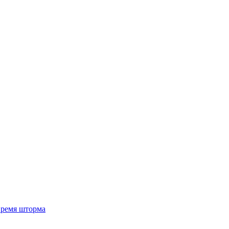
 время шторма