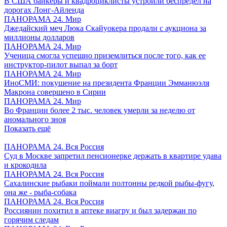
В США байкеры и квадроциклисты устроили беспредел на
дорогах Лонг-Айленда
ПАНОРАМА 24. Мир
Джедайский меч Люка Скайуокера продали с аукциона за
миллионы долларов
ПАНОРАМА 24. Мир
Ученица смогла успешно приземлиться после того, как ее
инструктор-пилот выпал за борт
ПАНОРАМА 24. Мир
ИноСМИ: покушение на президента Франции Эмманюэля
Макрона совершено в Сирии
ПАНОРАМА 24. Мир
Во Франции более 2 тыс. человек умерли за неделю от
аномального зноя
Показать ещё
ПАНОРАМА 24. Вся Россия
Суд в Москве запретил пенсионерке держать в квартире удава
и крокодила
ПАНОРАМА 24. Вся Россия
Сахалинские рыбаки поймали полтонны редкой рыбы-фугу,
она же - рыба-собака
ПАНОРАМА 24. Вся Россия
Россиянин похитил в аптеке виагру и был задержан по
горячим следам