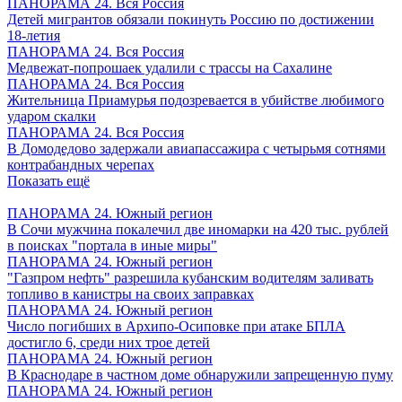
ПАНОРАМА 24. Вся Россия
Детей мигрантов обязали покинуть Россию по достижении
18-летия
ПАНОРАМА 24. Вся Россия
Медвежат-попрошаек удалили с трассы на Сахалине
ПАНОРАМА 24. Вся Россия
Жительница Приамурья подозревается в убийстве любимого
ударом скалки
ПАНОРАМА 24. Вся Россия
В Домодедово задержали авиапассажира с четырьмя сотнями
контрабандных черепах
Показать ещё
ПАНОРАМА 24. Южный регион
В Сочи мужчина покалечил две иномарки на 420 тыс. рублей
в поисках "портала в иные миры"
ПАНОРАМА 24. Южный регион
"Газпром нефть" разрешила кубанским водителям заливать
топливо в канистры на своих заправках
ПАНОРАМА 24. Южный регион
Число погибших в Архипо-Осиповке при атаке БПЛА
достигло 6, среди них трое детей
ПАНОРАМА 24. Южный регион
В Краснодаре в частном доме обнаружили запрещенную пуму
ПАНОРАМА 24. Южный регион