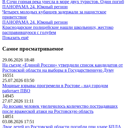
В Сочи горная река унесла в море двух туристов. Один погиб
ПАНОРАМА 24. Южный регион
Четырех молодых кубанцев задержали за нацистское
приветствие
ПАНОРАМА 24. Южный регион
Краснодарские полицейские нашли школьницу, жестоко
расправившуюся с голубем
Показать ещё
Самое просматриваемое
29.06.2026 18:48
На съезде «Единой России» утвердили список кандидатов от
Ростовской области на выборы в Государственную Думу
16551
25.07.2026 03:50
Мощные взрывы прогремели в Ростове - над городом
работает ПВО
14945
27.07.2026 11:11
До восьми человек увеличилось количество пострадавших
после вражеской атаки на Ростовскую область
14851
03.08.2026 17:51
Двое детей из Ростовской области погибли при ударе БПЛА