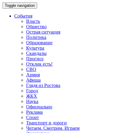
Toggle navigation
События
Власть
Общество
Острая ситуация
Политика
Образование
Культура
Скандалы
Прогноз
Отклик есть!
СВО
Армия
Афиша
Глядя из Ростова
Город
ЖКХ
Наука
Официально
Реклама
Спорт
Транспорт и дороги
Читаем. Смотрим. Играем