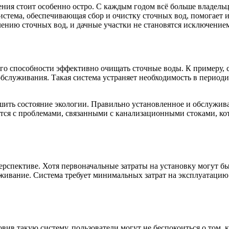
ия стоит особенно остро. С каждым годом всё больше владельце
стема, обеспечивающая сбор и очистку сточных вод, помогает и
ению сточных вод, и дачные участки не становятся исключение
 его способности эффективно очищать сточные воды. К примеру,
бслуживания. Такая система устраняет необходимость в периоди
чшить состояние экологии. Правильно установленное и обслужив
ются с проблемами, связанными с канализационными стоками, ко
рспективе. Хотя первоначальные затраты на установку могут б
ивание. Система требует минимальных затрат на эксплуатацию и
ив такую систему, пользователи могут не беспокоиться о том, к