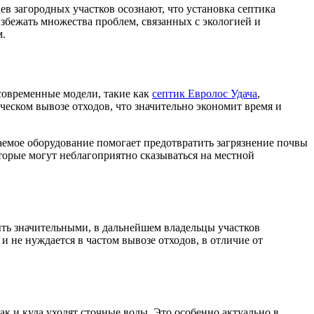
в загородных участков осознают, что установка септика
збежать множества проблем, связанных с экологией и
м.
 современные модели, такие как
септик Евролос Удача
,
ческом вывозе отходов, что значительно экономит время и
аемое оборудование помогает предотвратить загрязнение почвы
торые могут неблагоприятно сказываться на местной
ыть значительными, в дальнейшем владельцы участков
 не нуждается в частом вывозе отходов, в отличие от
ак и куда уходят сточные воды. Это особенно актуально в