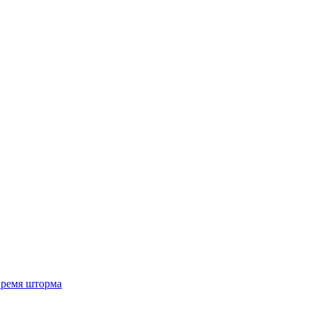
 время шторма