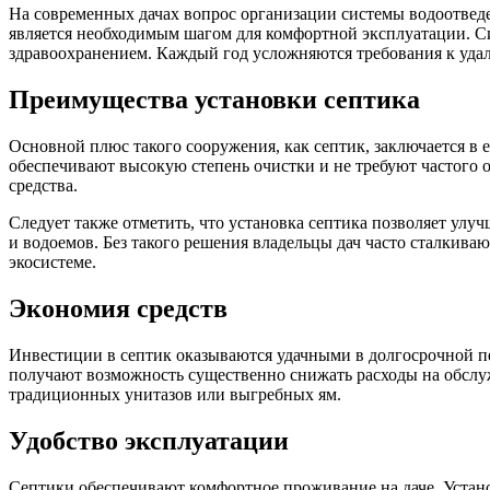
На современных дачах вопрос организации системы водоотведен
является необходимым шагом для комфортной эксплуатации. Си
здравоохранением. Каждый год усложняются требования к удал
Преимущества установки септика
Основной плюс такого сооружения, как септик, заключается в
обеспечивают высокую степень очистки и не требуют частого о
средства.
Следует также отметить, что установка септика позволяет улу
и водоемов. Без такого решения владельцы дач часто сталкива
экосистеме.
Экономия средств
Инвестиции в септик оказываются удачными в долгосрочной пе
получают возможность существенно снижать расходы на обслуж
традиционных унитазов или выгребных ям.
Удобство эксплуатации
Септики обеспечивают комфортное проживание на даче. Установ