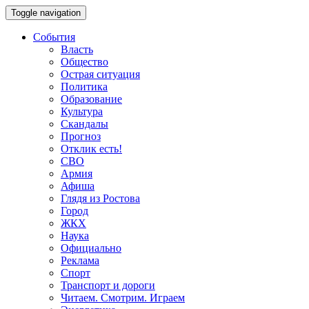
Toggle navigation
События
Власть
Общество
Острая ситуация
Политика
Образование
Культура
Скандалы
Прогноз
Отклик есть!
СВО
Армия
Афиша
Глядя из Ростова
Город
ЖКХ
Наука
Официально
Реклама
Спорт
Транспорт и дороги
Читаем. Смотрим. Играем