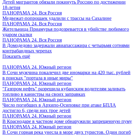
Детей мигрантов обязали покинуть Россию по достижении
18-летия
ПАНОРАМА 24. Вся Россия
Медвежат-попрошаек удалили с трассы на Сахалине
ПАНОРАМА 24. Вся Россия
Жительница Приамурья подозревается в убийстве любимого
ударом скалки
ПАНОРАМА 24. Вся Россия
В Домодедово задержали авиапассажира с четырьмя сотнями
контрабандных черепах
Показать ещё
ПАНОРАМА 24. Южный регион
В Сочи мужчина покалечил две иномарки на 420 тыс. рублей
в поисках "портала в иные миры"
ПАНОРАМА 24. Южный регион
"Газпром нефть" разрешила кубанским водителям заливать
топливо в канистры на своих заправках
ПАНОРАМА 24. Южный регион
Число погибших в Архипо-Осиповке при атаке БПЛА
достигло 6, среди них трое детей
ПАНОРАМА 24. Южный регион
В Краснодаре в частном доме обнаружили запрещенную пуму
ПАНОРАМА 24. Южный регион
В Сочи горная река унесла в море двух туристов. Один погиб