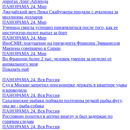
дорогах Лонг-Айленда
ПАНОРАМА 24. Мир
Джедайский меч Люка Скайуокера продали с аукциона за
миллионы долларов
ПАНОРАМА 24. Мир
Ученица смогла успешно приземлиться после того, как ее
инструктор-пилот выпал за борт
ПАНОРАМА 24. Мир
ИноСМИ: покушение на президента Франции Эмманюэля
Макрона совершено в Сирии
ПАНОРАМА 24. Мир
Во Франции более 2 тыс. человек умерли за неделю от
аномального зноя
Показать ещё
ПАНОРАМА 24. Вся Россия
Суд в Москве запретил пенсионерке держать в квартире удава
и крокодила
ПАНОРАМА 24. Вся Россия
Сахалинские рыбаки поймали полтонны редкой рыбы-фугу,
она же - рыба-собака
ПАНОРАМА 24. Вся Россия
Россиянин похитил в аптеке виагру и был задержан по
горячим следам
ПАНОРАМА 24. Вся Россия