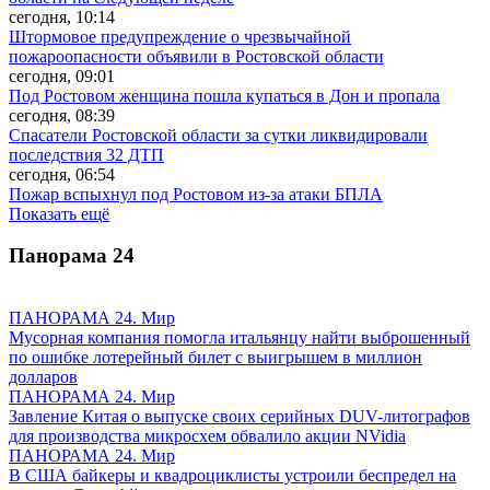
сегодня, 10:14
Штормовое предупреждение о чрезвычайной
пожароопасности объявили в Ростовской области
сегодня, 09:01
Под Ростовом женщина пошла купаться в Дон и пропала
сегодня, 08:39
Спасатели Ростовской области за сутки ликвидировали
последствия 32 ДТП
сегодня, 06:54
Пожар вспыхнул под Ростовом из-за атаки БПЛА
Показать ещё
Панорама
24
ПАНОРАМА 24. Мир
Мусорная компания помогла итальянцу найти выброшенный
по ошибке лотерейный билет с выигрышем в миллион
долларов
ПАНОРАМА 24. Мир
Завление Китая о выпуске своих серийных DUV-литографов
для производства микросхем обвалило акции NVidia
ПАНОРАМА 24. Мир
В США байкеры и квадроциклисты устроили беспредел на