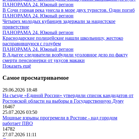
ПАНОРАМА 24. Южный регион
В Сочи горная река унесла в море двух туристов. Один погиб
ПАНОРАМА 24. Южный регион
Четырех молодых кубанцев задержали за нацистское
приветствие
ПАНОРАМА 24. Южный регион
Краснодарские полицейские нашли школьницу, жестоко
расправившуюся с голубем
ПАНОРАМА 24. Южный регион
В Адыгее следователи возбудили уголовное дело по факту
смерти пенсионерки от укусов макаки
Показать ещё
Самое просматриваемое
29.06.2026 18:48
На съезде «Единой России» утвердили список кандидатов от
Ростовской области на выборы в Государственную Думу
16467
25.07.2026 03:50
Мощные взрывы прогремели в Ростове - над городом
работает ПВО
14782
27.07.2026 11:11