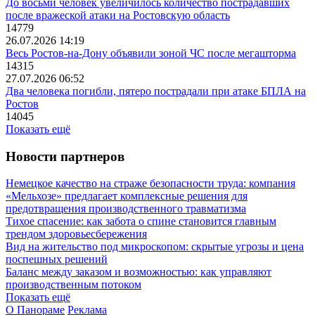
До восьми человек увеличилось количество пострадавших
после вражеской атаки на Ростовскую область
14779
26.07.2026 14:19
Весь Ростов-на-Дону объявили зоной ЧС после мегашторма
14315
27.07.2026 06:52
Два человека погибли, пятеро пострадали при атаке БПЛА на
Ростов
14045
Показать ещё
Новости партнеров
Немецкое качество на страже безопасности труда: компания
«Мельхозе» предлагает комплексные решения для
предотвращения производственного травматизма
Тихое спасение: как забота о спине становится главным
трендом здоровьесбережения
Вид на жительство под микроскопом: скрытые угрозы и цена
поспешных решений
Баланс между заказом и возможностью: как управляют
производственным потоком
Показать ещё
О Панораме
Реклама