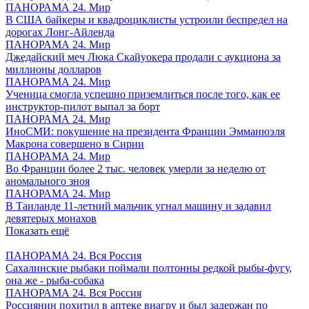
ПАНОРАМА 24. Мир
В США байкеры и квадроциклисты устроили беспредел на
дорогах Лонг-Айленда
ПАНОРАМА 24. Мир
Джедайский меч Люка Скайуокера продали с аукциона за
миллионы долларов
ПАНОРАМА 24. Мир
Ученица смогла успешно приземлиться после того, как ее
инструктор-пилот выпал за борт
ПАНОРАМА 24. Мир
ИноСМИ: покушение на президента Франции Эмманюэля
Макрона совершено в Сирии
ПАНОРАМА 24. Мир
Во Франции более 2 тыс. человек умерли за неделю от
аномального зноя
ПАНОРАМА 24. Мир
В Таиланде 11-летний мальчик угнал машину и задавил
девятерых монахов
Показать ещё
ПАНОРАМА 24. Вся Россия
Сахалинские рыбаки поймали полтонны редкой рыбы-фугу,
она же - рыба-собака
ПАНОРАМА 24. Вся Россия
Россиянин похитил в аптеке виагру и был задержан по