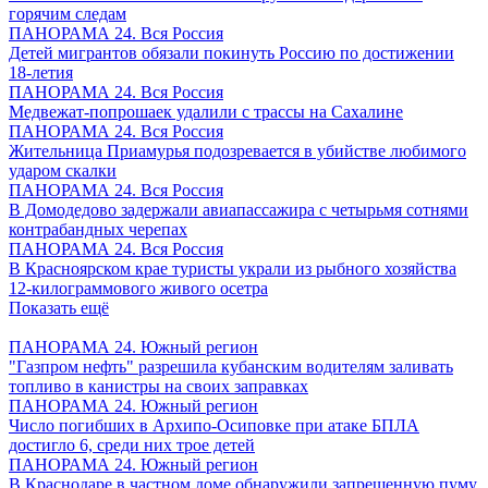
горячим следам
ПАНОРАМА 24. Вся Россия
Детей мигрантов обязали покинуть Россию по достижении
18-летия
ПАНОРАМА 24. Вся Россия
Медвежат-попрошаек удалили с трассы на Сахалине
ПАНОРАМА 24. Вся Россия
Жительница Приамурья подозревается в убийстве любимого
ударом скалки
ПАНОРАМА 24. Вся Россия
В Домодедово задержали авиапассажира с четырьмя сотнями
контрабандных черепах
ПАНОРАМА 24. Вся Россия
В Красноярском крае туристы украли из рыбного хозяйства
12-килограммового живого осетра
Показать ещё
ПАНОРАМА 24. Южный регион
"Газпром нефть" разрешила кубанским водителям заливать
топливо в канистры на своих заправках
ПАНОРАМА 24. Южный регион
Число погибших в Архипо-Осиповке при атаке БПЛА
достигло 6, среди них трое детей
ПАНОРАМА 24. Южный регион
В Краснодаре в частном доме обнаружили запрещенную пуму