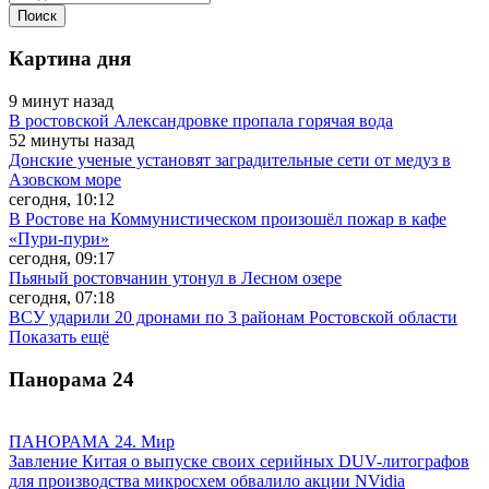
Картина дня
9 минут назад
В ростовской Александровке пропала горячая вода
52 минуты назад
Донские ученые установят заградительные сети от медуз в
Азовском море
сегодня, 10:12
В Ростове на Коммунистическом произошёл пожар в кафе
«Пури-пури»
сегодня, 09:17
Пьяный ростовчанин утонул в Лесном озере
сегодня, 07:18
ВСУ ударили 20 дронами по 3 районам Ростовской области
Показать ещё
Панорама
24
ПАНОРАМА 24. Мир
Завление Китая о выпуске своих серийных DUV-литографов
для производства микросхем обвалило акции NVidia