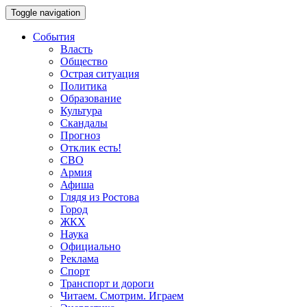
Toggle navigation
События
Власть
Общество
Острая ситуация
Политика
Образование
Культура
Скандалы
Прогноз
Отклик есть!
СВО
Армия
Афиша
Глядя из Ростова
Город
ЖКХ
Наука
Официально
Реклама
Спорт
Транспорт и дороги
Читаем. Смотрим. Играем