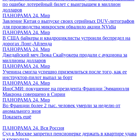
по ошибке лотерейный билет с выигрышем в миллион
долларов
ПАНОРАМА 24. Мир
Завление Китая о выпуске своих серийных DUV-литографов
для производства микросхем обвалило акции NVidia
ПАНОРАМА 24. Мир
В США байкеры и квадроциклисты устроили беспредел на
дорогах Лонг-Айленда
ПАНОРАМА 24. Мир
Джедайский меч Люка Скайуокера продали с аукциона за
миллионы долларов
ПАНОРАМА 24. Мир
Ученица смогла успешно приземлиться после того, как ее
инструктор-пилот выпал за борт
ПАНОРАМА 24. Мир
ИноСМИ: покушение на президента Франции Эмманюэля
Макрона совершено в Сирии
ПАНОРАМА 24. Мир
Во Франции более 2 тыс. человек умерли за неделю от
аномального зноя
Показать ещё
ПАНОРАМА 24. Вся Россия
Суд в Москве запретил пенсионерке держать в квартире удава
и крокодила