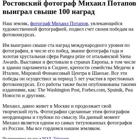
Ростовский фотограф Михаил Потапов
выиграл свыше 100 наград
Наш земляк,
фотограф Михаил Потапов
, увлекающийся
художественной фотографией, подвел счет своим победам на
фотоконкурсах.
Им выиграно свыше ста наград международного уровня по
фотографии, в числе его побед, звание фотографа года и
золотая хрустальная сфера Pangea prize от итальянской Siena
Awards. Выставки и фестивали в странах Европы, в том числе
в здании парламента в Сиднее, крепости семейства Медичи в
Италии, Мировой Финансовый Центра в Шанхае. Все эти
победы он осуществил за период 5 лет участия в престижных
фотоконкурсах. Его работы также были опубликованы такими
изданиями, как: The Washington Post, Forbes.com, Sputnik, Риа
Новости и другими.
Михаил, давно живет в Москве и продолжает свой
творческий путь. Фотографии сделанные этим фотографом
неординарны и глубоки по смыслу. На данный момент
Михаил является одним из самых титулованных фотографов
из России. Мы все гордимся нашим земляком.
Подпишитесь на нас в
MAX
,
Telegram
.