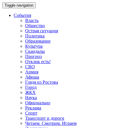
Toggle navigation
События
Власть
Общество
Острая ситуация
Политика
Образование
Культура
Скандалы
Прогноз
Отклик есть!
СВО
Армия
Афиша
Глядя из Ростова
Город
ЖКХ
Наука
Официально
Реклама
Спорт
Транспорт и дороги
Читаем. Смотрим. Играем