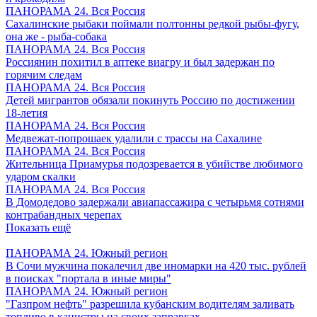
ПАНОРАМА 24. Вся Россия
Сахалинские рыбаки поймали полтонны редкой рыбы-фугу,
она же - рыба-собака
ПАНОРАМА 24. Вся Россия
Россиянин похитил в аптеке виагру и был задержан по
горячим следам
ПАНОРАМА 24. Вся Россия
Детей мигрантов обязали покинуть Россию по достижении
18-летия
ПАНОРАМА 24. Вся Россия
Медвежат-попрошаек удалили с трассы на Сахалине
ПАНОРАМА 24. Вся Россия
Жительница Приамурья подозревается в убийстве любимого
ударом скалки
ПАНОРАМА 24. Вся Россия
В Домодедово задержали авиапассажира с четырьмя сотнями
контрабандных черепах
Показать ещё
ПАНОРАМА 24. Южный регион
В Сочи мужчина покалечил две иномарки на 420 тыс. рублей
в поисках "портала в иные миры"
ПАНОРАМА 24. Южный регион
"Газпром нефть" разрешила кубанским водителям заливать
топливо в канистры на своих заправках