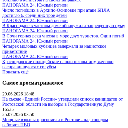
ПАНОРАМА 24. Южный регион
Число погибших в Архипо-Осиповке при атаке БПЛА
достигло 6, среди них трое детей
ПАНОРАМА 24. Южный регион
В Краснодаре в частном доме обнаружили запрещенную пуму
ПАНОРАМА 24. Южный регион
В Сочи горная река унесла в море двух туристов. Один погиб
ПАНОРАМА 24. Южный регион
Четырех молодых кубанцев задержали за нацистское
приветствие
ПАНОРАМА 24. Южный регион
Краснодарские полицейские нашли школьницу, жестоко
расправившуюся с голубем
Показать ещё
Самое просматриваемое
29.06.2026 18:48
На съезде «Единой России» утвердили список кандидатов от
Ростовской области на выборы в Государственную Думу
16535
25.07.2026 03:50
Мощные взрывы прогремели в Ростове - над городом
работает ПВО