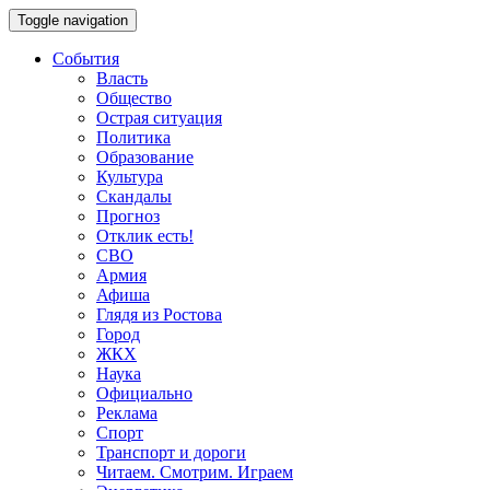
Toggle navigation
События
Власть
Общество
Острая ситуация
Политика
Образование
Культура
Скандалы
Прогноз
Отклик есть!
СВО
Армия
Афиша
Глядя из Ростова
Город
ЖКХ
Наука
Официально
Реклама
Спорт
Транспорт и дороги
Читаем. Смотрим. Играем