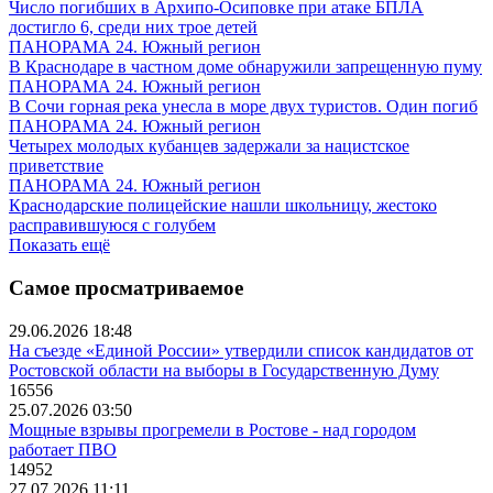
Число погибших в Архипо-Осиповке при атаке БПЛА
достигло 6, среди них трое детей
ПАНОРАМА 24. Южный регион
В Краснодаре в частном доме обнаружили запрещенную пуму
ПАНОРАМА 24. Южный регион
В Сочи горная река унесла в море двух туристов. Один погиб
ПАНОРАМА 24. Южный регион
Четырех молодых кубанцев задержали за нацистское
приветствие
ПАНОРАМА 24. Южный регион
Краснодарские полицейские нашли школьницу, жестоко
расправившуюся с голубем
Показать ещё
Самое просматриваемое
29.06.2026 18:48
На съезде «Единой России» утвердили список кандидатов от
Ростовской области на выборы в Государственную Думу
16556
25.07.2026 03:50
Мощные взрывы прогремели в Ростове - над городом
работает ПВО
14952
27.07.2026 11:11