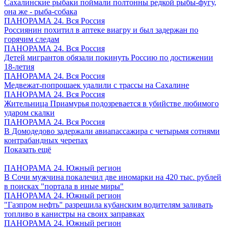
Сахалинские рыбаки поймали полтонны редкой рыбы-фугу,
она же - рыба-собака
ПАНОРАМА 24. Вся Россия
Россиянин похитил в аптеке виагру и был задержан по
горячим следам
ПАНОРАМА 24. Вся Россия
Детей мигрантов обязали покинуть Россию по достижении
18-летия
ПАНОРАМА 24. Вся Россия
Медвежат-попрошаек удалили с трассы на Сахалине
ПАНОРАМА 24. Вся Россия
Жительница Приамурья подозревается в убийстве любимого
ударом скалки
ПАНОРАМА 24. Вся Россия
В Домодедово задержали авиапассажира с четырьмя сотнями
контрабандных черепах
Показать ещё
ПАНОРАМА 24. Южный регион
В Сочи мужчина покалечил две иномарки на 420 тыс. рублей
в поисках "портала в иные миры"
ПАНОРАМА 24. Южный регион
"Газпром нефть" разрешила кубанским водителям заливать
топливо в канистры на своих заправках
ПАНОРАМА 24. Южный регион