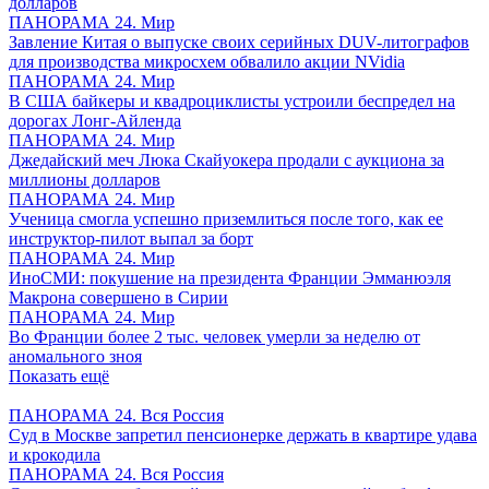
долларов
ПАНОРАМА 24. Мир
Завление Китая о выпуске своих серийных DUV-литографов
для производства микросхем обвалило акции NVidia
ПАНОРАМА 24. Мир
В США байкеры и квадроциклисты устроили беспредел на
дорогах Лонг-Айленда
ПАНОРАМА 24. Мир
Джедайский меч Люка Скайуокера продали с аукциона за
миллионы долларов
ПАНОРАМА 24. Мир
Ученица смогла успешно приземлиться после того, как ее
инструктор-пилот выпал за борт
ПАНОРАМА 24. Мир
ИноСМИ: покушение на президента Франции Эмманюэля
Макрона совершено в Сирии
ПАНОРАМА 24. Мир
Во Франции более 2 тыс. человек умерли за неделю от
аномального зноя
Показать ещё
ПАНОРАМА 24. Вся Россия
Суд в Москве запретил пенсионерке держать в квартире удава
и крокодила
ПАНОРАМА 24. Вся Россия