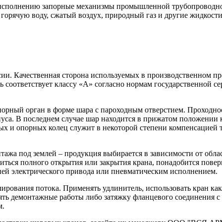
исполнению запорные механизмы промышленной трубопроводной
горячую воду, сжатый воздух, природный газ и другие жидкости
ии. Качественная сторона используемых в производственном пр
ь соответствует классу «А» согласно нормам государственной с
апорный орган в форме шара с пароходным отверстием. Проходно
пуса. В последнем случае шар находится в прижатом положении 
х и опорных колец служит в некоторой степени компенсацией 
нтажа под землей – продукция выбирается в зависимости от об
иться полного открытия или закрытия крана, понадобится повер
й электрического привода или пневматическим исполнением.
лирования потока. Применять удлинитель, использовать кран ка
ять демонтажные работы либо затяжку фланцевого соединения с
м.