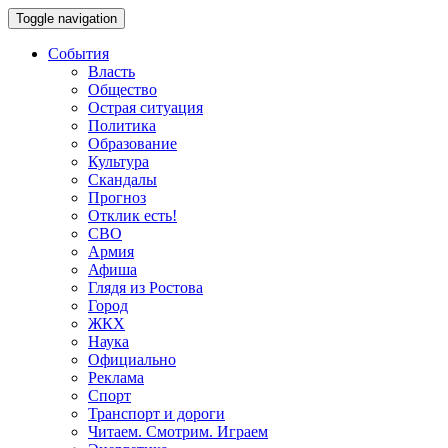
Toggle navigation
События
Власть
Общество
Острая ситуация
Политика
Образование
Культура
Скандалы
Прогноз
Отклик есть!
СВО
Армия
Афиша
Глядя из Ростова
Город
ЖКХ
Наука
Официально
Реклама
Спорт
Транспорт и дороги
Читаем. Смотрим. Играем