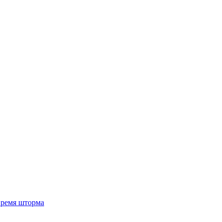
 время шторма