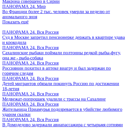
Макрона совершено в Сирии
ПАНОРАМА 24. Мир
Во Франции более 2 тыс. человек умерли за неделю от
аномального зноя
Показать ещё
ПАНОРАМА 24. Вся Россия
Суд в Москве запретил пенсионерке держать в квартире удава
и крокодила
ПАНОРАМА 24. Вся Россия
Сахалинские рыбаки поймали полтонны редкой рыбы-фугу,
она же - рыба-собака
ПАНОРАМА 24. Вся Россия
Россиянин похитил в аптеке виагру и был задержан по
горячим следам
ПАНОРАМА 24. Вся Россия
Детей мигрантов обязали покинуть Россию по достижении
18-летия
ПАНОРАМА 24. Вся Россия
Медвежат-попрошаек удалили с трассы на Сахалине
ПАНОРАМА 24. Вся Россия
Жительница Приамурья подозревается в убийстве любимого
ударом скалки
ПАНОРАМА 24. Вся Россия
В Домодедово задержали авиапассажира с четырьмя сотнями