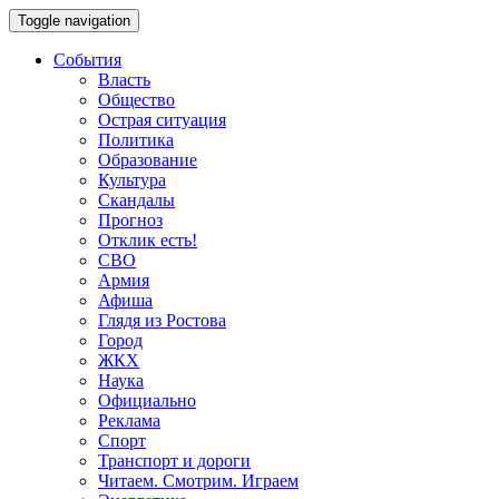
Toggle navigation
События
Власть
Общество
Острая ситуация
Политика
Образование
Культура
Скандалы
Прогноз
Отклик есть!
СВО
Армия
Афиша
Глядя из Ростова
Город
ЖКХ
Наука
Официально
Реклама
Спорт
Транспорт и дороги
Читаем. Смотрим. Играем