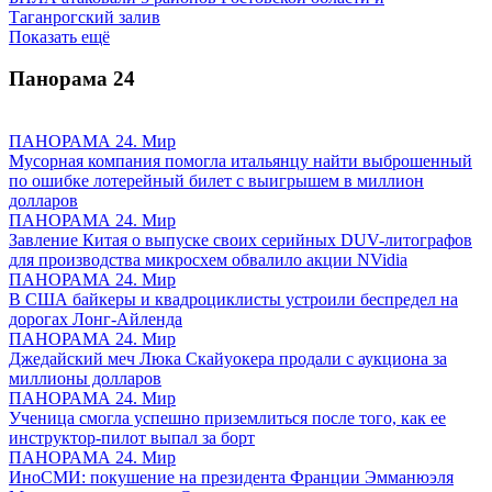
Таганрогский залив
Показать ещё
Панорама
24
ПАНОРАМА 24. Мир
Мусорная компания помогла итальянцу найти выброшенный
по ошибке лотерейный билет с выигрышем в миллион
долларов
ПАНОРАМА 24. Мир
Завление Китая о выпуске своих серийных DUV-литографов
для производства микросхем обвалило акции NVidia
ПАНОРАМА 24. Мир
В США байкеры и квадроциклисты устроили беспредел на
дорогах Лонг-Айленда
ПАНОРАМА 24. Мир
Джедайский меч Люка Скайуокера продали с аукциона за
миллионы долларов
ПАНОРАМА 24. Мир
Ученица смогла успешно приземлиться после того, как ее
инструктор-пилот выпал за борт
ПАНОРАМА 24. Мир
ИноСМИ: покушение на президента Франции Эмманюэля