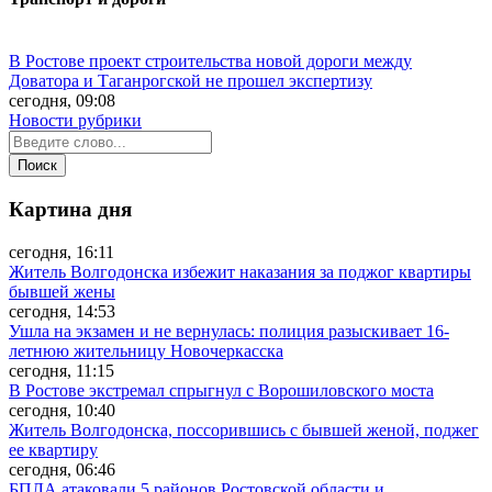
В Ростове проект строительства новой дороги между
Доватора и Таганрогской не прошел экспертизу
сегодня, 09:08
Новости рубрики
Картина дня
сегодня, 16:11
Житель Волгодонска избежит наказания за поджог квартиры
бывшей жены
сегодня, 14:53
Ушла на экзамен и не вернулась: полиция разыскивает 16-
летнюю жительницу Новочеркасска
сегодня, 11:15
В Ростове экстремал спрыгнул с Ворошиловского моста
сегодня, 10:40
Житель Волгодонска, поссорившись с бывшей женой, поджег
ее квартиру
сегодня, 06:46
БПЛА атаковали 5 районов Ростовской области и