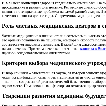
В XXI веке концепция здоровья кардинально изменилась. На см
профилактике и ранней диагностике. Регулярные check-up обс
выявить потенциальные проблемы на самой ранней стадии. Эт
качество жизни на долгие годы. Современная медицина делает 
Роль частных медицинских центров в с
Частные медицинские клиники стали неотъемлемой частью оте
это ориентированность на пациента, комфорт и скорость получ
соответствует высоким стандартам. Важнейшим фактором являе
начала лечения. При этом качественная частная
клиника в Волг
научно-исследовательскими институтами.
Критерии выбора медицинского учреж
Выбор клиники – ответственная задача, от которой зависит здо
люди. Квалификация, опыт и репутация врачей являются опред
– наличие современной диагностической базы: точного лаборат
одном месте. Немаловажными факторами остаются прозрачность
Тенденции развития медицины будущег
Будущее медицины – за персонализацией и цифровизацией. Те