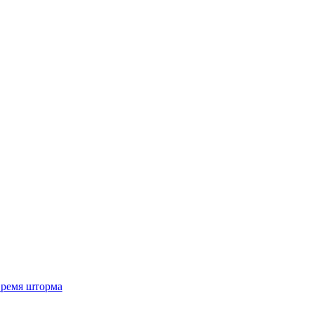
 время шторма