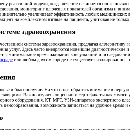
ену реактивной модели, когда лечение начинается после появлен
ледования, мониторинг ключевых показателей организма и внима
о значительно увеличивает эффективность любых медицинских в
акцент на комплексном взгляде на пациента, учитывая не только
истеме здравоохранения
чественной системы здравоохранения, предлагая альтернативу 
ения услуг. Здесь часто внедряются новейшие диагностические и
тся минимальное время ожидания консультаций и исследований,
ограде
или любом другом городе не существует изолированно – о
дения
ровье и благополучие. На что стоит обратить внимание в первую
еляющими. Важно изучить лицензии и сертификаты как самого у
орного оборудования, КТ, МРТ, УЗИ-аппаратов экспертного клас
 ценообразования, возможность записаться на удобное время и
о
лемедицинские консультации, которые получили широкое распро