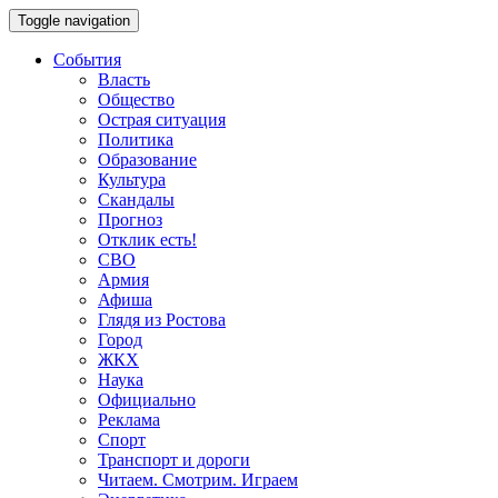
Toggle navigation
События
Власть
Общество
Острая ситуация
Политика
Образование
Культура
Скандалы
Прогноз
Отклик есть!
СВО
Армия
Афиша
Глядя из Ростова
Город
ЖКХ
Наука
Официально
Реклама
Спорт
Транспорт и дороги
Читаем. Смотрим. Играем