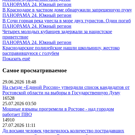
ПАНОРАМА 24. Южный регион
В Краснодаре в частном доме обнаружили запрещенную пуму
ПАНОРАМА 24. Южный регион
В Сочи горная река унесла в море двух туристов. Один погиб
ПАНОРАМА 24. Южный регион
Четырех молодых кубанцев задержали за нацистское
приветствие
ПАНОРАМА 24. Южный регион
Краснодарские полицейские нашли школьницу, жестоко
расправившуюся с голубем
Показать ещё
Самое просматриваемое
29.06.2026 18:48
На съезде «Единой России» утвердили список кандидатов от
Ростовской области на выборы в Государственную Думу
16528
25.07.2026 03:50
Мощные взрывы прогремели в Ростове - над городом
работает ПВО
14910
27.07.2026 11:11
До восьми человек увеличилось количество пострадавших