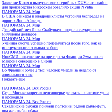
Завление Китая о выпуске своих серийных DUV-литографов
для производства микросхем обвалило акции NVidia
ПАНОРАМА 24. Мир
В США байкеры и квадроциклисты устроили беспредел на
дорогах Лонг-Айленда
ПАНОРАМА 24. Мир
Джедайский меч Люка Скайуокера продали с аукциона за
миллионы долларов
ПАНОРАМА 24. Мир
Ученица смогла успешно приземлиться после того, как ее
инструктор-пилот выпал за борт
ПАНОРАМА 24. Мир
ИноСМИ: покушение на президента Франции Эмманюэля
Макрона совершено в Сирии
ПАНОРАМА 24. Мир
Во Франции более 2 тыс. человек умерли за неделю от
аномального зноя
Показать ещё
ПАНОРАМА 24. Вся Россия
Суд в Москве запретил пенсионерке держать в квартире удава
и крокодила
ПАНОРАМА 24. Вся Россия
Сахалинские рыбаки поймали полтонны редкой рыбы-фугу,
она же - рыба-собака