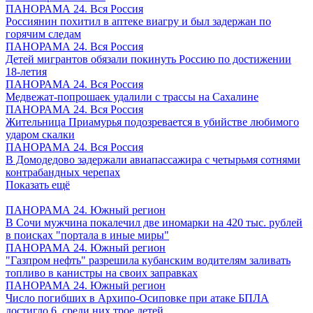
ПАНОРАМА 24. Вся Россия
Россиянин похитил в аптеке виагру и был задержан по
горячим следам
ПАНОРАМА 24. Вся Россия
Детей мигрантов обязали покинуть Россию по достижении
18-летия
ПАНОРАМА 24. Вся Россия
Медвежат-попрошаек удалили с трассы на Сахалине
ПАНОРАМА 24. Вся Россия
Жительница Приамурья подозревается в убийстве любимого
ударом скалки
ПАНОРАМА 24. Вся Россия
В Домодедово задержали авиапассажира с четырьмя сотнями
контрабандных черепах
Показать ещё
ПАНОРАМА 24. Южный регион
В Сочи мужчина покалечил две иномарки на 420 тыс. рублей
в поисках "портала в иные миры"
ПАНОРАМА 24. Южный регион
"Газпром нефть" разрешила кубанским водителям заливать
топливо в канистры на своих заправках
ПАНОРАМА 24. Южный регион
Число погибших в Архипо-Осиповке при атаке БПЛА
достигло 6, среди них трое детей