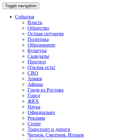
Toggle navigation
События
Власть
Общество
Острая ситуация
Политика
Образование
Культура
Скандалы
Прогноз
Отклик есть!
СВО
Армия
Афиша
Глядя из Ростова
Город
ЖКХ
Наука
Официально
Реклама
Спорт
Транспорт и дороги
Читаем. Смотрим. Играем