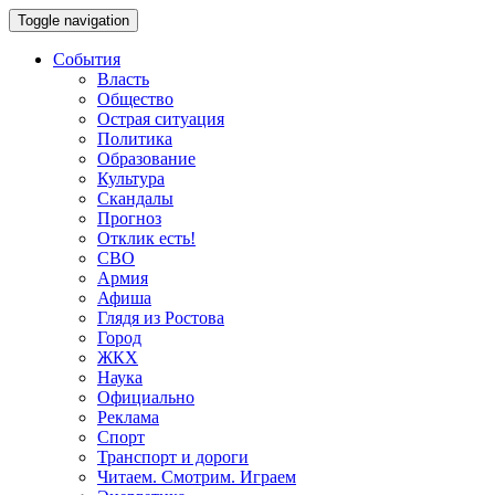
Toggle navigation
События
Власть
Общество
Острая ситуация
Политика
Образование
Культура
Скандалы
Прогноз
Отклик есть!
СВО
Армия
Афиша
Глядя из Ростова
Город
ЖКХ
Наука
Официально
Реклама
Спорт
Транспорт и дороги
Читаем. Смотрим. Играем