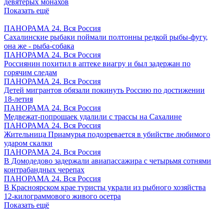
девятерых монахов
Показать ещё
ПАНОРАМА 24. Вся Россия
Сахалинские рыбаки поймали полтонны редкой рыбы-фугу,
она же - рыба-собака
ПАНОРАМА 24. Вся Россия
Россиянин похитил в аптеке виагру и был задержан по
горячим следам
ПАНОРАМА 24. Вся Россия
Детей мигрантов обязали покинуть Россию по достижении
18-летия
ПАНОРАМА 24. Вся Россия
Медвежат-попрошаек удалили с трассы на Сахалине
ПАНОРАМА 24. Вся Россия
Жительница Приамурья подозревается в убийстве любимого
ударом скалки
ПАНОРАМА 24. Вся Россия
В Домодедово задержали авиапассажира с четырьмя сотнями
контрабандных черепах
ПАНОРАМА 24. Вся Россия
В Красноярском крае туристы украли из рыбного хозяйства
12-килограммового живого осетра
Показать ещё