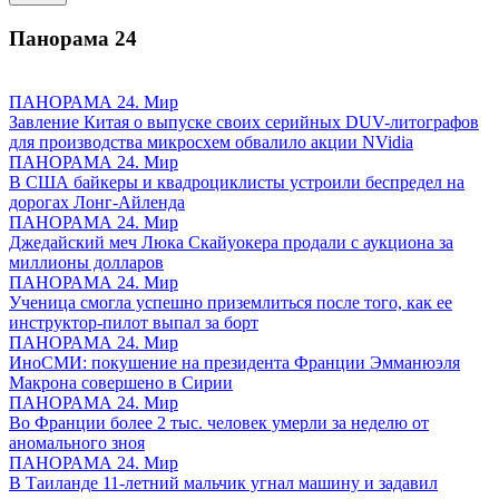
Панорама
24
ПАНОРАМА 24. Мир
Завление Китая о выпуске своих серийных DUV-литографов
для производства микросхем обвалило акции NVidia
ПАНОРАМА 24. Мир
В США байкеры и квадроциклисты устроили беспредел на
дорогах Лонг-Айленда
ПАНОРАМА 24. Мир
Джедайский меч Люка Скайуокера продали с аукциона за
миллионы долларов
ПАНОРАМА 24. Мир
Ученица смогла успешно приземлиться после того, как ее
инструктор-пилот выпал за борт
ПАНОРАМА 24. Мир
ИноСМИ: покушение на президента Франции Эмманюэля
Макрона совершено в Сирии
ПАНОРАМА 24. Мир
Во Франции более 2 тыс. человек умерли за неделю от
аномального зноя
ПАНОРАМА 24. Мир
В Таиланде 11-летний мальчик угнал машину и задавил