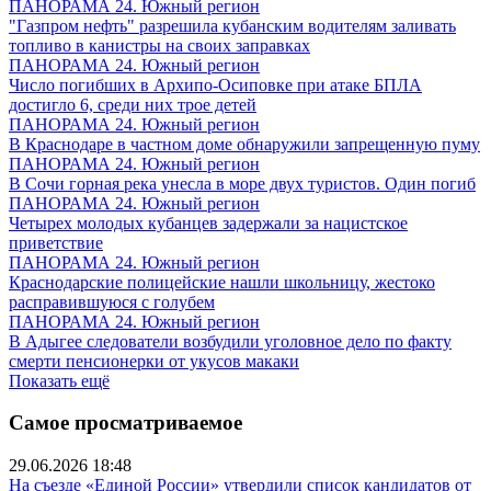
ПАНОРАМА 24. Южный регион
"Газпром нефть" разрешила кубанским водителям заливать
топливо в канистры на своих заправках
ПАНОРАМА 24. Южный регион
Число погибших в Архипо-Осиповке при атаке БПЛА
достигло 6, среди них трое детей
ПАНОРАМА 24. Южный регион
В Краснодаре в частном доме обнаружили запрещенную пуму
ПАНОРАМА 24. Южный регион
В Сочи горная река унесла в море двух туристов. Один погиб
ПАНОРАМА 24. Южный регион
Четырех молодых кубанцев задержали за нацистское
приветствие
ПАНОРАМА 24. Южный регион
Краснодарские полицейские нашли школьницу, жестоко
расправившуюся с голубем
ПАНОРАМА 24. Южный регион
В Адыгее следователи возбудили уголовное дело по факту
смерти пенсионерки от укусов макаки
Показать ещё
Самое просматриваемое
29.06.2026 18:48
На съезде «Единой России» утвердили список кандидатов от