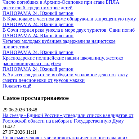
Число погибших в Архипо-Осиповке при атаке БПЛА
достигло 6, среди них трое детей
ПАНОРАМА 24. Южный регион
В Краснодаре в частном доме обнаружили запрещенную пуму
ПАНОРАМА 24. Южный регион
В Сочи горная река унесла в море двух туристов. Один погиб
ПАНОРАМА 24. Южный регион
Четырех молодых кубанцев задержали за нацистское
приветствие
ПАНОРАМА 24. Южный регион
Краснодарские полицейские нашли школьницу, жестоко
расправившуюся с голубем
ПАНОРАМА 24. Южный регион
В Адыгее следователи возбудили уголовное дело по факту
смерти пенсионерки от укусов макаки
Показать ещё
Самое просматриваемое
29.06.2026 18:48
На съезде «Единой России» утвердили список кандидатов от
Ростовской области на выборы в Государственную Думу
16422
27.07.2026 11:11
До восьми человек увеличилось количество пострадавших