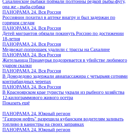
Сахалинские рыбаки поймали полтонны редкой рыбы-фугу,
она же - рыба-собака
ПАНОРАМА 24. Вся Россия
Россиянин похитил в аптеке виагру и был задержан по
горячим следам
ПАНОРАМА 24. Вся Россия
Детей мигрантов обязали покинуть Россию по достижении
18-летия
ПАНОРАМА 24. Вся Россия
Медвежат-попрошаек удалили с трассы на Сахалине
ПАНОРАМА 24. Вся Россия
Жительница Приамурья подозревается в убийстве любимого
ударом скалки
ПАНОРАМА 24. Вся Россия
В Домодедово задержали авиапассажира с четырьмя сотнями
контрабандных черепах
ПАНОРАМА 24. Вся Россия
В Красноярском крае туристы украли из рыбного хозяйства
12-килограммового живого осетра
Показать ещё
ПАНОРАМА 24. Южный регион
"Газпром нефть" разрешила кубанским водителям заливать
топливо в канистры на своих заправках
ПАНОРАМА 24. Южный регион