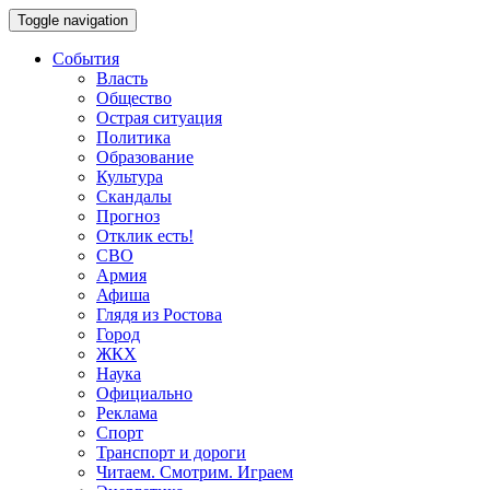
Toggle navigation
События
Власть
Общество
Острая ситуация
Политика
Образование
Культура
Скандалы
Прогноз
Отклик есть!
СВО
Армия
Афиша
Глядя из Ростова
Город
ЖКХ
Наука
Официально
Реклама
Спорт
Транспорт и дороги
Читаем. Смотрим. Играем