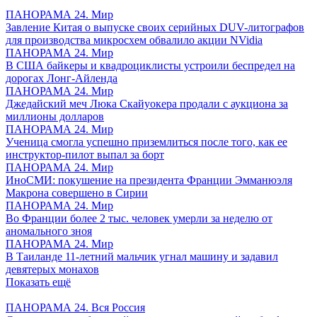
ПАНОРАМА 24. Мир
Завление Китая о выпуске своих серийных DUV-литографов
для производства микросхем обвалило акции NVidia
ПАНОРАМА 24. Мир
В США байкеры и квадроциклисты устроили беспредел на
дорогах Лонг-Айленда
ПАНОРАМА 24. Мир
Джедайский меч Люка Скайуокера продали с аукциона за
миллионы долларов
ПАНОРАМА 24. Мир
Ученица смогла успешно приземлиться после того, как ее
инструктор-пилот выпал за борт
ПАНОРАМА 24. Мир
ИноСМИ: покушение на президента Франции Эмманюэля
Макрона совершено в Сирии
ПАНОРАМА 24. Мир
Во Франции более 2 тыс. человек умерли за неделю от
аномального зноя
ПАНОРАМА 24. Мир
В Таиланде 11-летний мальчик угнал машину и задавил
девятерых монахов
Показать ещё
ПАНОРАМА 24. Вся Россия