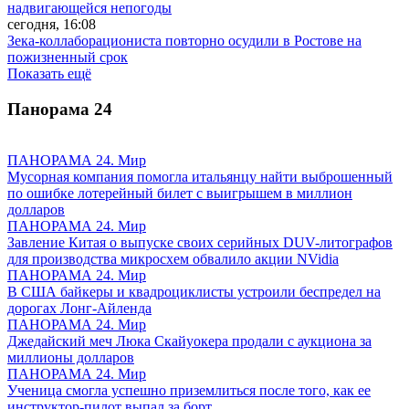
надвигающейся непогоды
сегодня, 16:08
Зека-коллаборациониста повторно осудили в Ростове на
пожизненный срок
Показать ещё
Панорама
24
ПАНОРАМА 24. Мир
Мусорная компания помогла итальянцу найти выброшенный
по ошибке лотерейный билет с выигрышем в миллион
долларов
ПАНОРАМА 24. Мир
Завление Китая о выпуске своих серийных DUV-литографов
для производства микросхем обвалило акции NVidia
ПАНОРАМА 24. Мир
В США байкеры и квадроциклисты устроили беспредел на
дорогах Лонг-Айленда
ПАНОРАМА 24. Мир
Джедайский меч Люка Скайуокера продали с аукциона за
миллионы долларов
ПАНОРАМА 24. Мир
Ученица смогла успешно приземлиться после того, как ее
инструктор-пилот выпал за борт