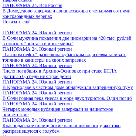
ПАНОРАМА 24. Вся Россия
В Домодедово задержали авиапассажира с четырьмя сотнями
контрабандных черепах
Показать ещё
ПАНОРАМА 24. Южный регион
В Сочи мужчина покалечил две иномарки на 420 тыс. рублей
в поисках "портала в иные миры"
ПАНОРАМА 24. Южный регион
"Газпром нефть" разрешила кубанским водителям заливать
топливо в канистры на своих заправках
ПАНОРАМА 24. Южный регион
Число погибших в Архипо-Осиповке при атаке БПЛА
достигло 6, среди них трое детей
ПАНОРАМА 24. Южный регион
В Краснодаре в частном доме обнаружили запрещенную пуму
ПАНОРАМА 24. Южный регион
В Сочи горная река унесла в море двух туристов. Один погиб
ПАНОРАМА 24. Южный регион
Четырех молодых кубанцев задержали за нацистское
приветствие
ПАНОРАМА 24. Южный регион
Краснодарские полицейские нашли школьницу, жестоко
расправившуюся с голубем