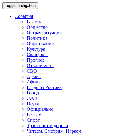
Toggle navigation
События
Власть
Общество
Острая ситуация
Политика
Образование
Культура
Скандалы
Прогноз
Отклик есть!
СВО
Армия
Афиша
Глядя из Ростова
Город
ЖКХ
Наука
Официально
Реклама
Спорт
Транспорт и дороги
Читаем. Смотрим. Играем