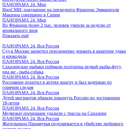
ПАНОРАМА 24. Мир
ИноСМИ: покушение на президента Франции Эмманюэля
Макрона совершено в Сирии
ПАНОРАМА 24. Мир
Во Франции более 2 тыс. человек умерли за неделю от
аномального зноя
Показать ещё
ПАНОРАМА 24. Вся Россия
Суд в Москве запретил пенсионерке держать в квартире удава
и крокодила
ПАНОРАМА 24. Вся Россия
Сахалинские рыбаки поймали полтонны редкой рыбы-фугу,
она же - рыба-собака
ПАНОРАМА 24. Вся Россия
Россиянин похитил в аптеке виагру и был задержан по
горячим следам
ПАНОРАМА 24. Вся Россия
Детей мигрантов обязали покинуть Россию по достижении
18-летия
ПАНОРАМА 24. Вся Россия
Медвежат-попрошаек удалили с трассы на Сахалине
ПАНОРАМА 24. Вся Россия
Жительница Приамурья подозревается в убийстве любимого
ударом скалки