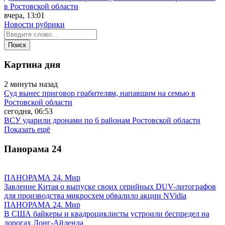
в Ростовской области
вчера, 13:01
Новости рубрики
Картина дня
2 минуты назад
Суд вынес приговор грабителям, напавшим на семью в
Ростовской области
сегодня, 06:53
ВСУ ударили дронами по 6 районам Ростовской области
Показать ещё
Панорама
24
ПАНОРАМА 24. Мир
Завление Китая о выпуске своих серийных DUV-литографов
для производства микросхем обвалило акции NVidia
ПАНОРАМА 24. Мир
В США байкеры и квадроциклисты устроили беспредел на
дорогах Лонг-Айленда