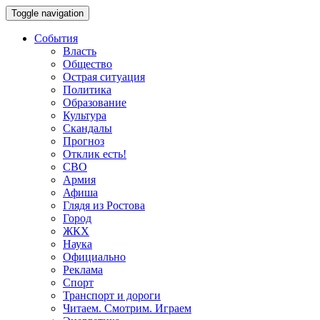
Toggle navigation
События
Власть
Общество
Острая ситуация
Политика
Образование
Культура
Скандалы
Прогноз
Отклик есть!
СВО
Армия
Афиша
Глядя из Ростова
Город
ЖКХ
Наука
Официально
Реклама
Спорт
Транспорт и дороги
Читаем. Смотрим. Играем