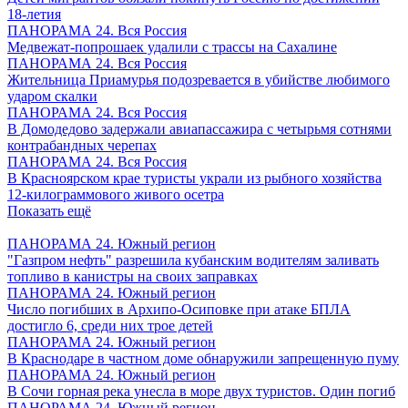
18-летия
ПАНОРАМА 24. Вся Россия
Медвежат-попрошаек удалили с трассы на Сахалине
ПАНОРАМА 24. Вся Россия
Жительница Приамурья подозревается в убийстве любимого
ударом скалки
ПАНОРАМА 24. Вся Россия
В Домодедово задержали авиапассажира с четырьмя сотнями
контрабандных черепах
ПАНОРАМА 24. Вся Россия
В Красноярском крае туристы украли из рыбного хозяйства
12-килограммового живого осетра
Показать ещё
ПАНОРАМА 24. Южный регион
"Газпром нефть" разрешила кубанским водителям заливать
топливо в канистры на своих заправках
ПАНОРАМА 24. Южный регион
Число погибших в Архипо-Осиповке при атаке БПЛА
достигло 6, среди них трое детей
ПАНОРАМА 24. Южный регион
В Краснодаре в частном доме обнаружили запрещенную пуму
ПАНОРАМА 24. Южный регион
В Сочи горная река унесла в море двух туристов. Один погиб
ПАНОРАМА 24. Южный регион