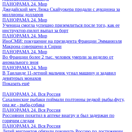
ПАНОРАМА 24. Мир
Джедайский меч Люка Скайуокера продали с аукциона за
миллионы долларов
ПАНОРАМА 24. Мир
Ученица смогла успешно приземлиться после того, как ее
инструктор-пилот выпал за борт
ПАНОРАМА 24. Мир
ИноСМИ: покушение на президента Франции Эмманюэля
Макрона совершено в Сирии
ПАНОРАМА 24. Мир
Во Франции более 2 тыс. человек умерли за неделю от
аномального зноя
ПАНОРАМА 24. Мир
В Таиланде 11-летний мальчик угнал машину и задавил
девятерых монахов
Показать ещё
ПАНОРАМА 24. Вся Россия
Сахалинские рыбаки поймали полтонны редкой рыбы-фугу,
она же - рыба-собака
ПАНОРАМА 24. Вся Россия
Россиянин похитил в аптеке виагру и был задержан по
горячим следам
ПАНОРАМА 24. Вся Россия
Детей мигрантов обязали покинуть Россию по достижении