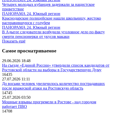
Четырех молодых кубанцев задержали за нацистское
приветствие
ПАНОРАМА 24. Южный регион
Краснодарские полицейские нашли школьницу, жестоко
расправившуюся с голубем
ПАНОРАМА 24. Южный регион
В Адыгее следователи возбудили уголовное дело по факту
смерти пенсионерки от укусов макаки
Показать ещё
Самое просматриваемое
29.06.2026 18:48
На съезде «Единой России» утвердили список кандидатов от
Ростовской области на выборы в Государственную Думу
16435
27.07.2026 11:11
До восьми человек увеличилось количество пострадавших
после вражеской атаки на Ростовскую область
14745
25.07.2026 03:50
Мощные взрывы прогремели в Ростове - над городом
работает ПВО
14708