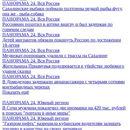
ПАНОРАМА 24. Вся Россия
Сахалинские рыбаки поймали полтонны редкой рыбы-фугу,
она же - рыба-собака
ПАНОРАМА 24. Вся Россия
Россиянин похитил в аптеке виагру и был задержан по
горячим следам
ПАНОРАМА 24. Вся Россия
Детей мигрантов обязали покинуть Россию по достижении
18-летия
ПАНОРАМА 24. Вся Россия
Медвежат-попрошаек удалили с трассы на Сахалине
ПАНОРАМА 24. Вся Россия
Жительница Приамурья подозревается в убийстве любимого
ударом скалки
ПАНОРАМА 24. Вся Россия
В Домодедово задержали авиапассажира с четырьмя сотнями
контрабандных черепах
Показать ещё
ПАНОРАМА 24. Южный регион
В Сочи мужчина покалечил две иномарки на 420 тыс. рублей
в поисках "портала в иные миры"
ПАНОРАМА 24. Южный регион
"Газпром нефть" разрешила кубанским водителям заливать
топливо в канистры на своих заправках