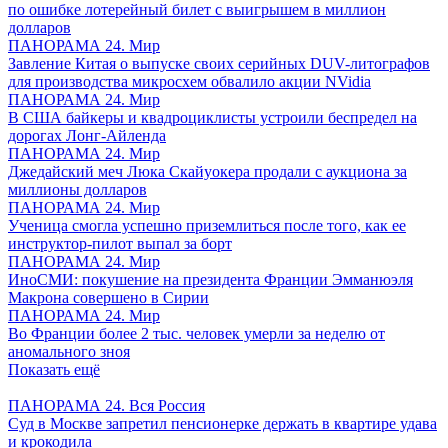
по ошибке лотерейный билет с выигрышем в миллион
долларов
ПАНОРАМА 24. Мир
Завление Китая о выпуске своих серийных DUV-литографов
для производства микросхем обвалило акции NVidia
ПАНОРАМА 24. Мир
В США байкеры и квадроциклисты устроили беспредел на
дорогах Лонг-Айленда
ПАНОРАМА 24. Мир
Джедайский меч Люка Скайуокера продали с аукциона за
миллионы долларов
ПАНОРАМА 24. Мир
Ученица смогла успешно приземлиться после того, как ее
инструктор-пилот выпал за борт
ПАНОРАМА 24. Мир
ИноСМИ: покушение на президента Франции Эмманюэля
Макрона совершено в Сирии
ПАНОРАМА 24. Мир
Во Франции более 2 тыс. человек умерли за неделю от
аномального зноя
Показать ещё
ПАНОРАМА 24. Вся Россия
Суд в Москве запретил пенсионерке держать в квартире удава
и крокодила