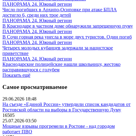
ПАНОРАМА 24. Южный регион
Число погибших в Архипо-Осиповке при атаке БПЛА
достигло 6, среди них трое детей
ПАНОРАМА 24. Южный регион
В Краснодаре в частном доме обнаружили запрещенную пуму
ПАНОРАМА 24. Южный регион
В Сочи горная река унесла в море двух туристов. Один погиб
ПАНОРАМА 24. Южный регион
Четырех молодых кубанцев задержали за нацистское
приветствие
ПАНОРАМА 24. Южный регион
Краснодарские полицейские нашли школьницу, жестоко
расправившуюся с голубем
Показать ещё
Самое просматриваемое
29.06.2026 18:48
На съезде «Единой России» утвердили список кандидатов от
Ростовской области на выборы в Государственную Думу
16505
25.07.2026 03:50
Мощные взрывы прогремели в Ростове - над городом
работает ПВО