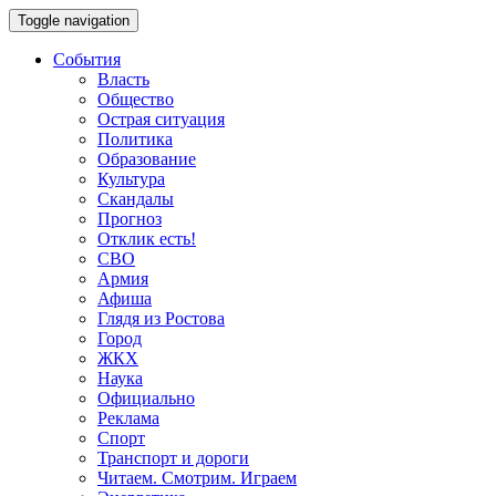
Toggle navigation
События
Власть
Общество
Острая ситуация
Политика
Образование
Культура
Скандалы
Прогноз
Отклик есть!
СВО
Армия
Афиша
Глядя из Ростова
Город
ЖКХ
Наука
Официально
Реклама
Спорт
Транспорт и дороги
Читаем. Смотрим. Играем