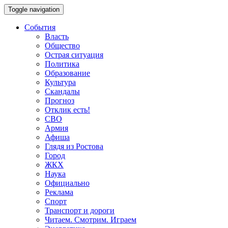
Toggle navigation
События
Власть
Общество
Острая ситуация
Политика
Образование
Культура
Скандалы
Прогноз
Отклик есть!
СВО
Армия
Афиша
Глядя из Ростова
Город
ЖКХ
Наука
Официально
Реклама
Спорт
Транспорт и дороги
Читаем. Смотрим. Играем