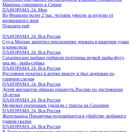
Макрона совершено в Сирии
ПАНОРАМА 24. Мир
Во Франции более 2 тыс. человек умерли за неделю от
аномального зноя
Показать ещё
ПАНОРАМА 24. Вся Россия
Суд в Москве запретил пенсионерке держать в квартире удава
и крокодила
ПАНОРАМА 24. Вся Россия
Сахалинские рыбаки поймали полтонны редкой рыбы-фугу,
она же - рыба-собака
ПАНОРАМА 24. Вся Россия
Россиянин похитил в аптеке виагру и был задержан по
горячим следам
ПАНОРАМА 24. Вся Россия
Детей мигрантов обязали покинуть Россию по достижении
18-летия
ПАНОРАМА 24. Вся Россия
Медвежат-попрошаек удалили с трассы на Сахалине
ПАНОРАМА 24. Вся Россия
Жительница Приамурья подозревается в убийстве любимого
ударом скалки
ПАНОРАМА 24. Вся Россия
В Домодедово задержали авиапассажира с четырьмя сотнями