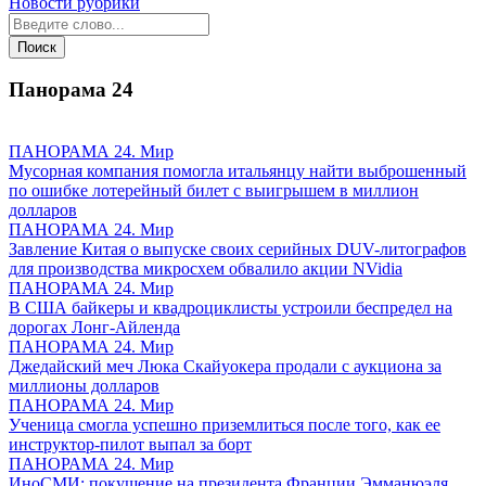
Новости рубрики
Панорама
24
ПАНОРАМА 24. Мир
Мусорная компания помогла итальянцу найти выброшенный
по ошибке лотерейный билет с выигрышем в миллион
долларов
ПАНОРАМА 24. Мир
Завление Китая о выпуске своих серийных DUV-литографов
для производства микросхем обвалило акции NVidia
ПАНОРАМА 24. Мир
В США байкеры и квадроциклисты устроили беспредел на
дорогах Лонг-Айленда
ПАНОРАМА 24. Мир
Джедайский меч Люка Скайуокера продали с аукциона за
миллионы долларов
ПАНОРАМА 24. Мир
Ученица смогла успешно приземлиться после того, как ее
инструктор-пилот выпал за борт
ПАНОРАМА 24. Мир
ИноСМИ: покушение на президента Франции Эмманюэля