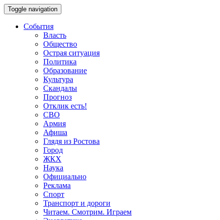
Toggle navigation
События
Власть
Общество
Острая ситуация
Политика
Образование
Культура
Скандалы
Прогноз
Отклик есть!
СВО
Армия
Афиша
Глядя из Ростова
Город
ЖКХ
Наука
Официально
Реклама
Спорт
Транспорт и дороги
Читаем. Смотрим. Играем