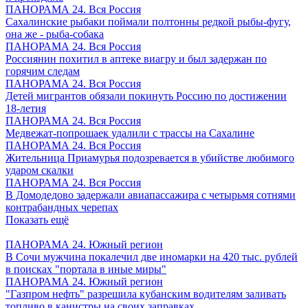
ПАНОРАМА 24. Вся Россия
Сахалинские рыбаки поймали полтонны редкой рыбы-фугу,
она же - рыба-собака
ПАНОРАМА 24. Вся Россия
Россиянин похитил в аптеке виагру и был задержан по
горячим следам
ПАНОРАМА 24. Вся Россия
Детей мигрантов обязали покинуть Россию по достижении
18-летия
ПАНОРАМА 24. Вся Россия
Медвежат-попрошаек удалили с трассы на Сахалине
ПАНОРАМА 24. Вся Россия
Жительница Приамурья подозревается в убийстве любимого
ударом скалки
ПАНОРАМА 24. Вся Россия
В Домодедово задержали авиапассажира с четырьмя сотнями
контрабандных черепах
Показать ещё
ПАНОРАМА 24. Южный регион
В Сочи мужчина покалечил две иномарки на 420 тыс. рублей
в поисках "портала в иные миры"
ПАНОРАМА 24. Южный регион
"Газпром нефть" разрешила кубанским водителям заливать
топливо в канистры на своих заправках