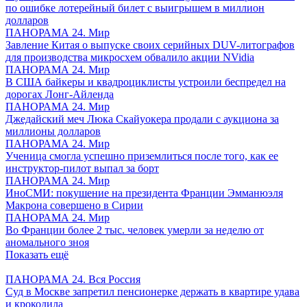
по ошибке лотерейный билет с выигрышем в миллион
долларов
ПАНОРАМА 24. Мир
Завление Китая о выпуске своих серийных DUV-литографов
для производства микросхем обвалило акции NVidia
ПАНОРАМА 24. Мир
В США байкеры и квадроциклисты устроили беспредел на
дорогах Лонг-Айленда
ПАНОРАМА 24. Мир
Джедайский меч Люка Скайуокера продали с аукциона за
миллионы долларов
ПАНОРАМА 24. Мир
Ученица смогла успешно приземлиться после того, как ее
инструктор-пилот выпал за борт
ПАНОРАМА 24. Мир
ИноСМИ: покушение на президента Франции Эмманюэля
Макрона совершено в Сирии
ПАНОРАМА 24. Мир
Во Франции более 2 тыс. человек умерли за неделю от
аномального зноя
Показать ещё
ПАНОРАМА 24. Вся Россия
Суд в Москве запретил пенсионерке держать в квартире удава
и крокодила