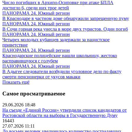
Число погибших в Архипо-Осиповке при атаке БПЛА
достигло 6, среди них трое детей
ПАНОРАМА 24. Южный регион
В Краснодаре в частном доме обнаружили запрещенную пуму
ПАНОРАМА 24. Южный регион
В Сочи горная река унесла в море двух туристов. Один погиб
ПАНОРАМА 24. Южный регион
Четырех молодых кубанцев задержали за нацистское
приветствие
ПАНОРАМА 24. Южный регион
Краснодарские полицейские нашли школьницу, жестоко
расправившуюся с голубем
ПАНОРАМА 24. Южный регион
В Адыгее следователи возбудили уголовное дело по факту
смерти пенсионерки от укусов макаки
Показать ещё
Самое просматриваемое
29.06.2026 18:48
На съезде «Единой России» утвердили список кандидатов от
Ростовской области на выборы в Государственную Думу
16443
27.07.2026 11:11
До восьми человек увеличилось количество пострадавших