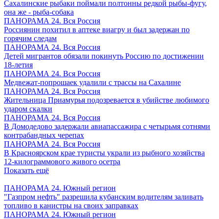
Сахалинские рыбаки поймали полтонны редкой рыбы-фугу,
она же - рыба-собака
ПАНОРАМА 24. Вся Россия
Россиянин похитил в аптеке виагру и был задержан по
горячим следам
ПАНОРАМА 24. Вся Россия
Детей мигрантов обязали покинуть Россию по достижении
18-летия
ПАНОРАМА 24. Вся Россия
Медвежат-попрошаек удалили с трассы на Сахалине
ПАНОРАМА 24. Вся Россия
Жительница Приамурья подозревается в убийстве любимого
ударом скалки
ПАНОРАМА 24. Вся Россия
В Домодедово задержали авиапассажира с четырьмя сотнями
контрабандных черепах
ПАНОРАМА 24. Вся Россия
В Красноярском крае туристы украли из рыбного хозяйства
12-килограммового живого осетра
Показать ещё
ПАНОРАМА 24. Южный регион
"Газпром нефть" разрешила кубанским водителям заливать
топливо в канистры на своих заправках
ПАНОРАМА 24. Южный регион