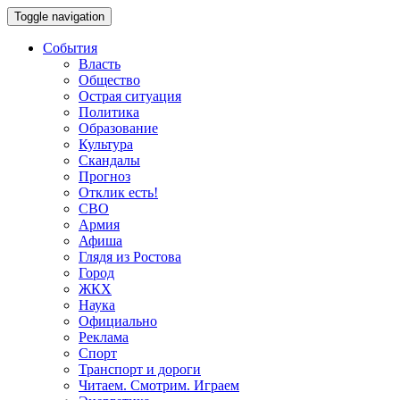
Toggle navigation
События
Власть
Общество
Острая ситуация
Политика
Образование
Культура
Скандалы
Прогноз
Отклик есть!
СВО
Армия
Афиша
Глядя из Ростова
Город
ЖКХ
Наука
Официально
Реклама
Спорт
Транспорт и дороги
Читаем. Смотрим. Играем