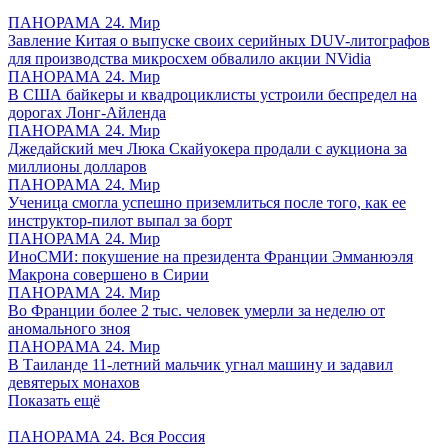
ПАНОРАМА 24. Мир
Завление Китая о выпуске своих серийных DUV-литографов
для производства микросхем обвалило акции NVidia
ПАНОРАМА 24. Мир
В США байкеры и квадроциклисты устроили беспредел на
дорогах Лонг-Айленда
ПАНОРАМА 24. Мир
Джедайский меч Люка Скайуокера продали с аукциона за
миллионы долларов
ПАНОРАМА 24. Мир
Ученица смогла успешно приземлиться после того, как ее
инструктор-пилот выпал за борт
ПАНОРАМА 24. Мир
ИноСМИ: покушение на президента Франции Эмманюэля
Макрона совершено в Сирии
ПАНОРАМА 24. Мир
Во Франции более 2 тыс. человек умерли за неделю от
аномального зноя
ПАНОРАМА 24. Мир
В Таиланде 11-летний мальчик угнал машину и задавил
девятерых монахов
Показать ещё
ПАНОРАМА 24. Вся Россия