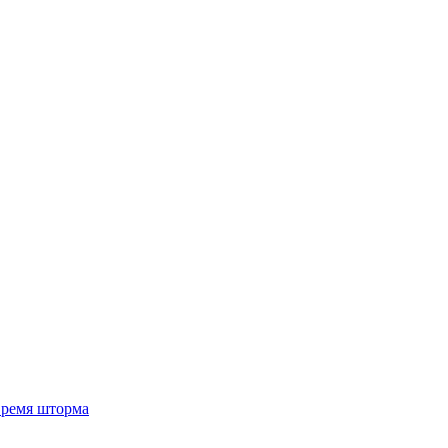
 время шторма