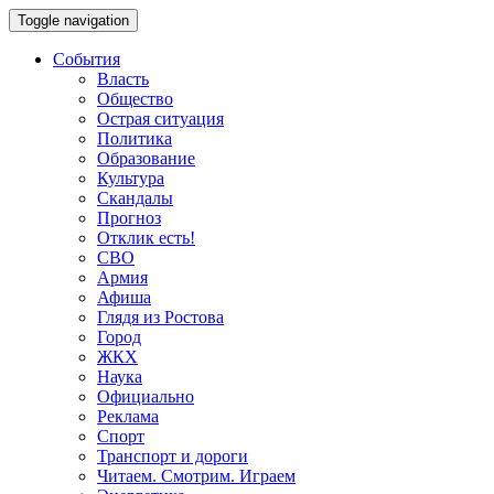
Toggle navigation
События
Власть
Общество
Острая ситуация
Политика
Образование
Культура
Скандалы
Прогноз
Отклик есть!
СВО
Армия
Афиша
Глядя из Ростова
Город
ЖКХ
Наука
Официально
Реклама
Спорт
Транспорт и дороги
Читаем. Смотрим. Играем