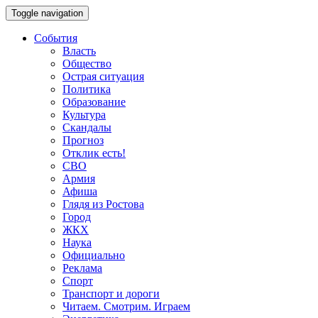
Toggle navigation
События
Власть
Общество
Острая ситуация
Политика
Образование
Культура
Скандалы
Прогноз
Отклик есть!
СВО
Армия
Афиша
Глядя из Ростова
Город
ЖКХ
Наука
Официально
Реклама
Спорт
Транспорт и дороги
Читаем. Смотрим. Играем