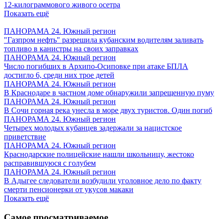
12-килограммового живого осетра
Показать ещё
ПАНОРАМА 24. Южный регион
"Газпром нефть" разрешила кубанским водителям заливать
топливо в канистры на своих заправках
ПАНОРАМА 24. Южный регион
Число погибших в Архипо-Осиповке при атаке БПЛА
достигло 6, среди них трое детей
ПАНОРАМА 24. Южный регион
В Краснодаре в частном доме обнаружили запрещенную пуму
ПАНОРАМА 24. Южный регион
В Сочи горная река унесла в море двух туристов. Один погиб
ПАНОРАМА 24. Южный регион
Четырех молодых кубанцев задержали за нацистское
приветствие
ПАНОРАМА 24. Южный регион
Краснодарские полицейские нашли школьницу, жестоко
расправившуюся с голубем
ПАНОРАМА 24. Южный регион
В Адыгее следователи возбудили уголовное дело по факту
смерти пенсионерки от укусов макаки
Показать ещё
Самое просматриваемое