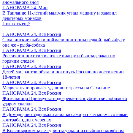
аномального зноя
ПАНОРАМА 24. Мир
В Таиланде 11-летний мальчик угнал машину и задавил
девятерых монахов
Показать ещё
ПАНОРАМА 24. Вся Россия
Сахалинские рыбаки поймали полтонны редкой рыбы-фугу,
она же - рыба-собака
ПАНОРАМА 24. Вся Россия
Россиянин похитил в аптеке виагру и был задержан по
горячим следам
ПАНОРАМА 24. Вся Россия
Детей мигрантов обязали покинуть Россию по достижении
18-летия
ПАНОРАМА 24. Вся Россия
Медвежат-попрошаек удалили с трассы на Сахалине
ПАНОРАМА 24. Вся Россия
Жительница Приамурья подозревается в убийстве любимого
ударом скалки
ПАНОРАМА 24. Вся Россия
В Домодедово задержали авиапассажира с четырьмя сотнями
контрабандных черепах
ПАНОРАМА 24. Вся Россия
В Красноярском крае туристы украли из рыбного хозяйства