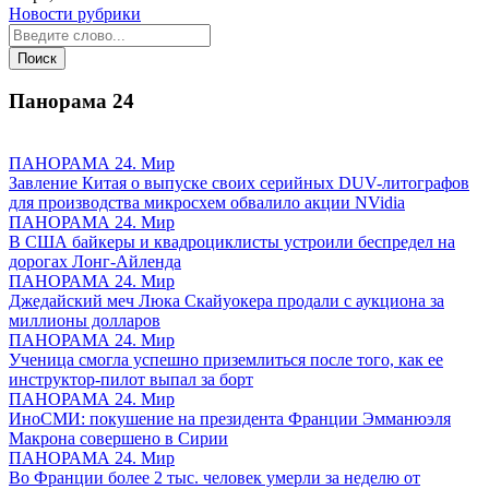
Новости рубрики
Панорама
24
ПАНОРАМА 24. Мир
Завление Китая о выпуске своих серийных DUV-литографов
для производства микросхем обвалило акции NVidia
ПАНОРАМА 24. Мир
В США байкеры и квадроциклисты устроили беспредел на
дорогах Лонг-Айленда
ПАНОРАМА 24. Мир
Джедайский меч Люка Скайуокера продали с аукциона за
миллионы долларов
ПАНОРАМА 24. Мир
Ученица смогла успешно приземлиться после того, как ее
инструктор-пилот выпал за борт
ПАНОРАМА 24. Мир
ИноСМИ: покушение на президента Франции Эмманюэля
Макрона совершено в Сирии
ПАНОРАМА 24. Мир
Во Франции более 2 тыс. человек умерли за неделю от