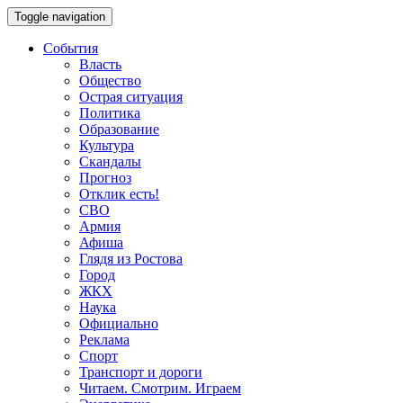
Toggle navigation
События
Власть
Общество
Острая ситуация
Политика
Образование
Культура
Скандалы
Прогноз
Отклик есть!
СВО
Армия
Афиша
Глядя из Ростова
Город
ЖКХ
Наука
Официально
Реклама
Спорт
Транспорт и дороги
Читаем. Смотрим. Играем