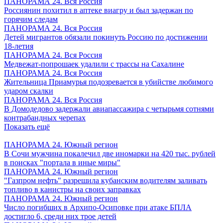
ПАНОРАМА 24. Вся Россия
Россиянин похитил в аптеке виагру и был задержан по
горячим следам
ПАНОРАМА 24. Вся Россия
Детей мигрантов обязали покинуть Россию по достижении
18-летия
ПАНОРАМА 24. Вся Россия
Медвежат-попрошаек удалили с трассы на Сахалине
ПАНОРАМА 24. Вся Россия
Жительница Приамурья подозревается в убийстве любимого
ударом скалки
ПАНОРАМА 24. Вся Россия
В Домодедово задержали авиапассажира с четырьмя сотнями
контрабандных черепах
Показать ещё
ПАНОРАМА 24. Южный регион
В Сочи мужчина покалечил две иномарки на 420 тыс. рублей
в поисках "портала в иные миры"
ПАНОРАМА 24. Южный регион
"Газпром нефть" разрешила кубанским водителям заливать
топливо в канистры на своих заправках
ПАНОРАМА 24. Южный регион
Число погибших в Архипо-Осиповке при атаке БПЛА
достигло 6, среди них трое детей