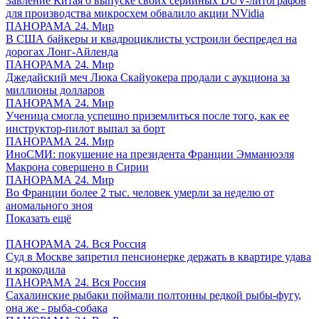
Завление Китая о выпуске своих серийных DUV-литографов
для производства микросхем обвалило акции NVidia
ПАНОРАМА 24. Мир
В США байкеры и квадроциклисты устроили беспредел на
дорогах Лонг-Айленда
ПАНОРАМА 24. Мир
Джедайский меч Люка Скайуокера продали с аукциона за
миллионы долларов
ПАНОРАМА 24. Мир
Ученица смогла успешно приземлиться после того, как ее
инструктор-пилот выпал за борт
ПАНОРАМА 24. Мир
ИноСМИ: покушение на президента Франции Эмманюэля
Макрона совершено в Сирии
ПАНОРАМА 24. Мир
Во Франции более 2 тыс. человек умерли за неделю от
аномального зноя
Показать ещё
ПАНОРАМА 24. Вся Россия
Суд в Москве запретил пенсионерке держать в квартире удава
и крокодила
ПАНОРАМА 24. Вся Россия
Сахалинские рыбаки поймали полтонны редкой рыбы-фугу,
она же - рыба-собака