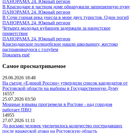
ПАНОРАМА 24. Южный регион
В Краснодаре в частном доме обнаружили запрещенную пуму
ПАНОРАМА 24. Южный регион
В Сочи горная река унесла в море двух туристов. Один погиб
ПАНОРАМА 24. Южный регион
Четырех молодых кубанцев задержали за нацистское
приветствие
ПАНОРАМА 24. Южный регион
Краснодарские полицейские нашли школьницу, жестоко
расправившуюся с голубем
Показать ещё
Самое просматриваемое
29.06.2026 18:48
На съезде «Единой России» утвердили список кандидатов от
Ростовской области на выборы в Государственную Думу
16557
25.07.2026 03:50
Мощные взрывы прогремели в Ростове - над городом
работает ПВО
14955
27.07.2026 11:11
До восьми человек увеличилось количество пострадавших
после вражеской атаки на Ростовскую область