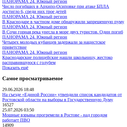
ПАНОРАМА 24. Южный регион
Число погибших в Архипо-Осиповке при атаке БПЛА
достигло 6, среди них трое детей
ПАНОРАМА 24. Южный регион
В Краснодаре в частном доме обнаружили запрещенную пуму
ПАНОРАМА 24. Южный регион
В Сочи горная река унесла в море двух туристов. Один погиб
ПАНОРАМА 24. Южный регион
Четырех молодых кубанцев задержали за нацистское
приветствие
ПАНОРАМА 24. Южный регион
Краснодарские полицейские нашли школьницу, жестоко
расправившуюся с голубем
Показать ещё
Самое просматриваемое
29.06.2026 18:48
На съезде «Единой России» утвердили список кандидатов от
Ростовской области на выборы в Государственную Думу
16527
25.07.2026 03:50
Мощные взрывы прогремели в Ростове - над городом
работает ПВО
14909