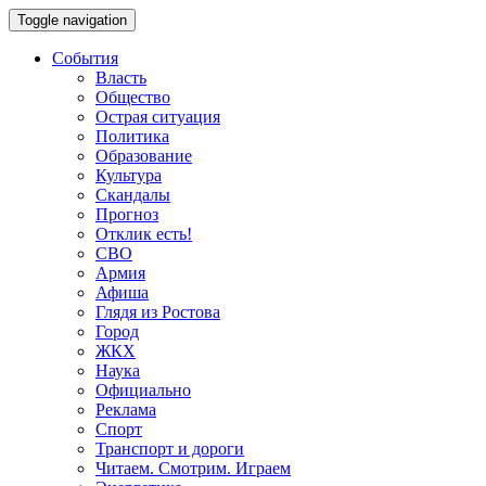
Toggle navigation
События
Власть
Общество
Острая ситуация
Политика
Образование
Культура
Скандалы
Прогноз
Отклик есть!
СВО
Армия
Афиша
Глядя из Ростова
Город
ЖКХ
Наука
Официально
Реклама
Спорт
Транспорт и дороги
Читаем. Смотрим. Играем