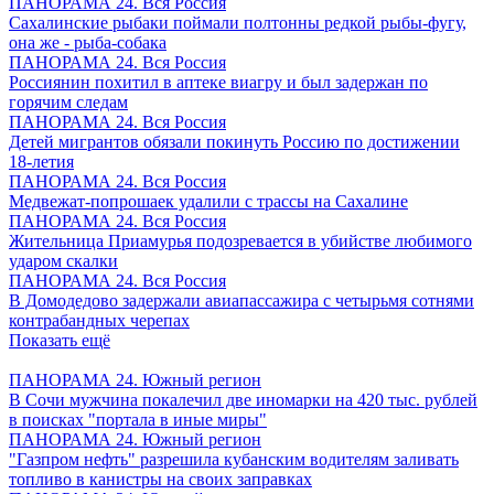
ПАНОРАМА 24. Вся Россия
Сахалинские рыбаки поймали полтонны редкой рыбы-фугу,
она же - рыба-собака
ПАНОРАМА 24. Вся Россия
Россиянин похитил в аптеке виагру и был задержан по
горячим следам
ПАНОРАМА 24. Вся Россия
Детей мигрантов обязали покинуть Россию по достижении
18-летия
ПАНОРАМА 24. Вся Россия
Медвежат-попрошаек удалили с трассы на Сахалине
ПАНОРАМА 24. Вся Россия
Жительница Приамурья подозревается в убийстве любимого
ударом скалки
ПАНОРАМА 24. Вся Россия
В Домодедово задержали авиапассажира с четырьмя сотнями
контрабандных черепах
Показать ещё
ПАНОРАМА 24. Южный регион
В Сочи мужчина покалечил две иномарки на 420 тыс. рублей
в поисках "портала в иные миры"
ПАНОРАМА 24. Южный регион
"Газпром нефть" разрешила кубанским водителям заливать
топливо в канистры на своих заправках