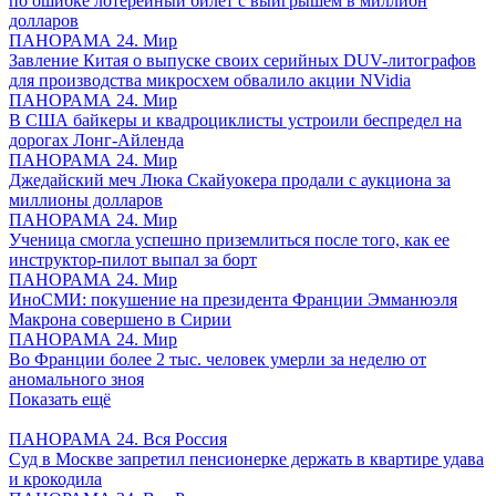
по ошибке лотерейный билет с выигрышем в миллион
долларов
ПАНОРАМА 24. Мир
Завление Китая о выпуске своих серийных DUV-литографов
для производства микросхем обвалило акции NVidia
ПАНОРАМА 24. Мир
В США байкеры и квадроциклисты устроили беспредел на
дорогах Лонг-Айленда
ПАНОРАМА 24. Мир
Джедайский меч Люка Скайуокера продали с аукциона за
миллионы долларов
ПАНОРАМА 24. Мир
Ученица смогла успешно приземлиться после того, как ее
инструктор-пилот выпал за борт
ПАНОРАМА 24. Мир
ИноСМИ: покушение на президента Франции Эмманюэля
Макрона совершено в Сирии
ПАНОРАМА 24. Мир
Во Франции более 2 тыс. человек умерли за неделю от
аномального зноя
Показать ещё
ПАНОРАМА 24. Вся Россия
Суд в Москве запретил пенсионерке держать в квартире удава
и крокодила