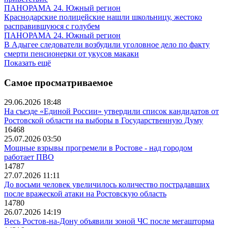
ПАНОРАМА 24. Южный регион
Краснодарские полицейские нашли школьницу, жестоко
расправившуюся с голубем
ПАНОРАМА 24. Южный регион
В Адыгее следователи возбудили уголовное дело по факту
смерти пенсионерки от укусов макаки
Показать ещё
Самое просматриваемое
29.06.2026 18:48
На съезде «Единой России» утвердили список кандидатов от
Ростовской области на выборы в Государственную Думу
16468
25.07.2026 03:50
Мощные взрывы прогремели в Ростове - над городом
работает ПВО
14787
27.07.2026 11:11
До восьми человек увеличилось количество пострадавших
после вражеской атаки на Ростовскую область
14780
26.07.2026 14:19
Весь Ростов-на-Дону объявили зоной ЧС после мегашторма