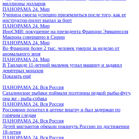
миллионы долларов
ПАНОРАМА 24. Мир
Ученица смогла успешно приземлиться после того, как ее
инструктор-пилот выпал за борт
ПАНОРАМА 24. Мир
ИноСМИ: покушение на президента Франции Эмманюэля
Макрона совершено в Сирии
ПАНОРАМА 24. Мир
Во Франции более 2 тыс. человек умерли за неделю от
аномального зноя
ПАНОРАМА 24. Мир
В Таиланде 11-летний мальчик угнал машину и задавил
девятерых монахов
Показать ещё
ПАНОРАМА 24. Вся Россия
Сахалинские рыбаки поймали полтонны редкой рыбы-фугу,
она же - рыба-собака
ПАНОРАМА 24. Вся Россия
Россиянин похитил в аптеке виагру и был задержан по
горячим следам
ПАНОРАМА 24. Вся Россия
Детей мигрантов обязали покинуть Россию по достижении
18-летия
ПАНОРАМА 24. Вся Россия