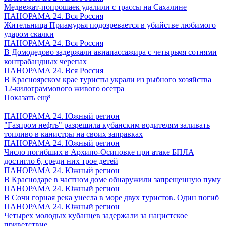
Медвежат-попрошаек удалили с трассы на Сахалине
ПАНОРАМА 24. Вся Россия
Жительница Приамурья подозревается в убийстве любимого
ударом скалки
ПАНОРАМА 24. Вся Россия
В Домодедово задержали авиапассажира с четырьмя сотнями
контрабандных черепах
ПАНОРАМА 24. Вся Россия
В Красноярском крае туристы украли из рыбного хозяйства
12-килограммового живого осетра
Показать ещё
ПАНОРАМА 24. Южный регион
"Газпром нефть" разрешила кубанским водителям заливать
топливо в канистры на своих заправках
ПАНОРАМА 24. Южный регион
Число погибших в Архипо-Осиповке при атаке БПЛА
достигло 6, среди них трое детей
ПАНОРАМА 24. Южный регион
В Краснодаре в частном доме обнаружили запрещенную пуму
ПАНОРАМА 24. Южный регион
В Сочи горная река унесла в море двух туристов. Один погиб
ПАНОРАМА 24. Южный регион
Четырех молодых кубанцев задержали за нацистское
приветствие