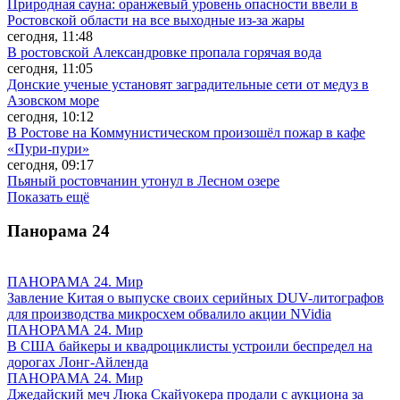
Природная сауна: оранжевый уровень опасности ввели в
Ростовской области на все выходные из-за жары
сегодня, 11:48
В ростовской Александровке пропала горячая вода
сегодня, 11:05
Донские ученые установят заградительные сети от медуз в
Азовском море
сегодня, 10:12
В Ростове на Коммунистическом произошёл пожар в кафе
«Пури-пури»
сегодня, 09:17
Пьяный ростовчанин утонул в Лесном озере
Показать ещё
Панорама
24
ПАНОРАМА 24. Мир
Завление Китая о выпуске своих серийных DUV-литографов
для производства микросхем обвалило акции NVidia
ПАНОРАМА 24. Мир
В США байкеры и квадроциклисты устроили беспредел на
дорогах Лонг-Айленда
ПАНОРАМА 24. Мир
Джедайский меч Люка Скайуокера продали с аукциона за