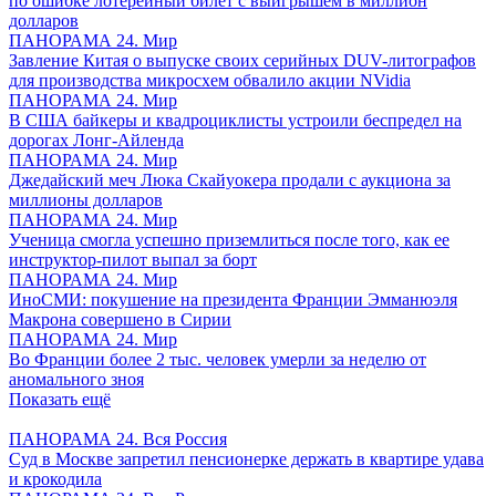
по ошибке лотерейный билет с выигрышем в миллион
долларов
ПАНОРАМА 24. Мир
Завление Китая о выпуске своих серийных DUV-литографов
для производства микросхем обвалило акции NVidia
ПАНОРАМА 24. Мир
В США байкеры и квадроциклисты устроили беспредел на
дорогах Лонг-Айленда
ПАНОРАМА 24. Мир
Джедайский меч Люка Скайуокера продали с аукциона за
миллионы долларов
ПАНОРАМА 24. Мир
Ученица смогла успешно приземлиться после того, как ее
инструктор-пилот выпал за борт
ПАНОРАМА 24. Мир
ИноСМИ: покушение на президента Франции Эмманюэля
Макрона совершено в Сирии
ПАНОРАМА 24. Мир
Во Франции более 2 тыс. человек умерли за неделю от
аномального зноя
Показать ещё
ПАНОРАМА 24. Вся Россия
Суд в Москве запретил пенсионерке держать в квартире удава
и крокодила