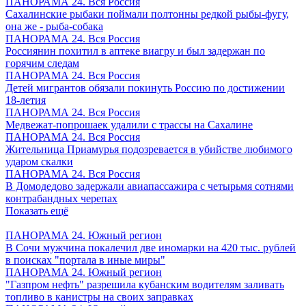
ПАНОРАМА 24. Вся Россия
Сахалинские рыбаки поймали полтонны редкой рыбы-фугу,
она же - рыба-собака
ПАНОРАМА 24. Вся Россия
Россиянин похитил в аптеке виагру и был задержан по
горячим следам
ПАНОРАМА 24. Вся Россия
Детей мигрантов обязали покинуть Россию по достижении
18-летия
ПАНОРАМА 24. Вся Россия
Медвежат-попрошаек удалили с трассы на Сахалине
ПАНОРАМА 24. Вся Россия
Жительница Приамурья подозревается в убийстве любимого
ударом скалки
ПАНОРАМА 24. Вся Россия
В Домодедово задержали авиапассажира с четырьмя сотнями
контрабандных черепах
Показать ещё
ПАНОРАМА 24. Южный регион
В Сочи мужчина покалечил две иномарки на 420 тыс. рублей
в поисках "портала в иные миры"
ПАНОРАМА 24. Южный регион
"Газпром нефть" разрешила кубанским водителям заливать
топливо в канистры на своих заправках