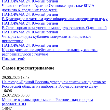
ПАНОРАМА 24. Южный регион
Число погибших в Архипо-Осиповке при атаке БПЛА
достигло 6, среди них трое детей
ПАНОРАМА 24. Южный регион
В Краснодаре в частном доме обнаружили запрещенную пуму
ПАНОРАМА 24. Южный регион
В Сочи горная река унесла в море двух туристов. Один погиб
ПАНОРАМА 24. Южный регион
Четырех молодых кубанцев задержали за нацистское
приветствие
ПАНОРАМА 24. Южный регион
Краснодарские полицейские нашли школьницу, жестоко
расправившуюся с голубем
Показать ещё
Самое просматриваемое
29.06.2026 18:48
На съезде «Единой России» утвердили список кандидатов от
Ростовской области на выборы в Государственную Думу
16496
25.07.2026 03:50
Мощные взрывы прогремели в Ростове - над городом
работает ПВО
14847