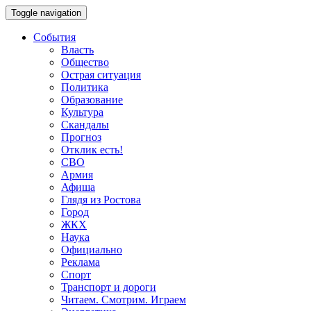
Toggle navigation
События
Власть
Общество
Острая ситуация
Политика
Образование
Культура
Скандалы
Прогноз
Отклик есть!
СВО
Армия
Афиша
Глядя из Ростова
Город
ЖКХ
Наука
Официально
Реклама
Спорт
Транспорт и дороги
Читаем. Смотрим. Играем