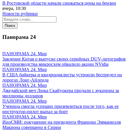
В Ростовской области начали снижаться цены на бензин
вчера, 10:30
Новости рубрики
Панорама
24
ПАНОРАМА 24. Мир
Завление Китая о выпуске своих серийных DUV-литографов
для производства микросхем обвалило акции NVidia
ПАНОРАМА 24. Мир
В США байкеры и квадроциклисты устроили беспредел на
дорогах Лонг-Айленда
ПАНОРАМА 24. Мир
Джедайский меч Люка Скайуокера продали с аукциона за
миллионы долларов
ПАНОРАМА 24. Мир
Ученица смогла успешно приземлиться после того, как ее
инструктор-пилот выпал за борт
ПАНОРАМА 24. Мир
ИноСМИ: покушение на президента Франции Эмманюэля
Макрона совершено в Сирии