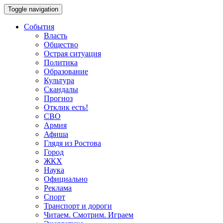
Toggle navigation
События
Власть
Общество
Острая ситуация
Политика
Образование
Культура
Скандалы
Прогноз
Отклик есть!
СВО
Армия
Афиша
Глядя из Ростова
Город
ЖКХ
Наука
Официально
Реклама
Спорт
Транспорт и дороги
Читаем. Смотрим. Играем