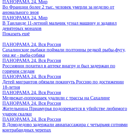
ПАНОРАМА 24. Мир
Во Франции более 2 тыс. человек умерли за неделю от
аномального зноя
ПАНОРАМА 24. Мир
В Таиланде 11-летний мальчик угнал машину и задавил
девятерых монахов
Показать ещё
ПАНОРАМА 24. Вся Россия
Сахалинские рыбаки поймали полтонны редкой рыбы-фугу,
она же - рыба-собака
ПАНОРАМА 24. Вся Россия
Россиянин похитил в аптеке виагру и был задержан по
горячим следам
ПАНОРАМА 24. Вся Россия
Детей мигрантов обязали покинуть Россию по достижении
18-летия
ПАНОРАМА 24. Вся Россия
Медвежат-попрошаек удалили с трассы на Сахалине
ПАНОРАМА 24. Вся Россия
Жительница Приамурья подозревается в убийстве любимого
ударом скалки
ПАНОРАМА 24. Вся Россия
В Домодедово задержали авиапассажира с четырьмя сотнями
контрабандных черепах