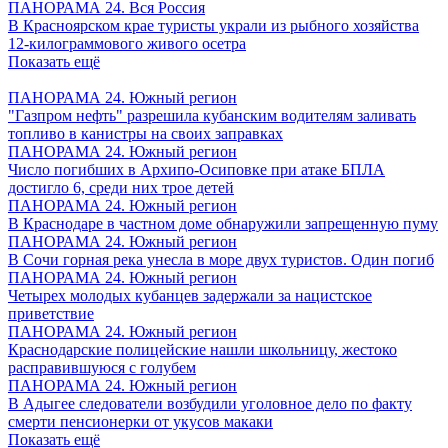
ПАНОРАМА 24. Вся Россия
В Красноярском крае туристы украли из рыбного хозяйства
12-килограммового живого осетра
Показать ещё
ПАНОРАМА 24. Южный регион
"Газпром нефть" разрешила кубанским водителям заливать
топливо в канистры на своих заправках
ПАНОРАМА 24. Южный регион
Число погибших в Архипо-Осиповке при атаке БПЛА
достигло 6, среди них трое детей
ПАНОРАМА 24. Южный регион
В Краснодаре в частном доме обнаружили запрещенную пуму
ПАНОРАМА 24. Южный регион
В Сочи горная река унесла в море двух туристов. Один погиб
ПАНОРАМА 24. Южный регион
Четырех молодых кубанцев задержали за нацистское
приветствие
ПАНОРАМА 24. Южный регион
Краснодарские полицейские нашли школьницу, жестоко
расправившуюся с голубем
ПАНОРАМА 24. Южный регион
В Адыгее следователи возбудили уголовное дело по факту
смерти пенсионерки от укусов макаки
Показать ещё