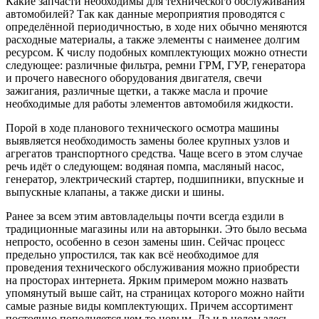
Какие запчасти необходимы для технического обслуживания
автомобилей? Так как данные мероприятия проводятся с
определённой периодичностью, в ходе них обычно меняются
расходные материалы, а также элементы с наименее долгим
ресурсом. К числу подобных комплектующих можно отнести
следующее: различные фильтра, ремни ГРМ, ГУР, генератора
и прочего навесного оборудования двигателя, свечи
зажигания, различные щетки, а также масла и прочие
необходимые для работы элементов автомобиля жидкости.
Порой в ходе планового технического осмотра машины
выявляется необходимость замены более крупных узлов и
агрегатов транспортного средства. Чаще всего в этом случае
речь идёт о следующем: водяная помпа, масляный насос,
генератор, электрический стартер, подшипники, впускные и
выпускные клапаны, а также диски и шины.
Ранее за всем этим автовладельцы почти всегда ездили в
традиционные магазины или на авторынки. Это было весьма
непросто, особенно в сезон замены шин. Сейчас процесс
предельно упростился, так как всё необходимое для
проведения технического обслуживания можно приобрести
на просторах интернета. Ярким примером можно назвать
упомянутый выше сайт, на страницах которого можно найти
самые разные виды комплектующих. Причем ассортимент
постоянно пополняется чем-то новым. Да и в целом здесь